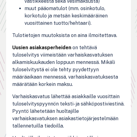
vastikkeesta sekä vesimaksusta)
muut pääomatulot (mm. osinkotulo,
korkotulo ja metsän keskimääräinen
vuosittainen tuotto/hehtaari).
Tulotietojen muutoksista on aina ilmoitettava.
Uusien asiakasperheiden
on tehtävä
tuloselvitys viimeistään varhaiskasvatuksen
alkamiskuukauden loppuun mennessä. Mikäli
tuloselvitystä ei ole tehty pyydettyyn
määräaikaan mennessä, varhaiskasvatuksesta
määrätään korkein maksu.
Varhaiskasvatus lähettää asiakkaille vuosittain
tuloselvityspyynnön teksti- ja sähköpostiviestinä.
Pyyntö lähetetään huoltajille
varhaiskasvatuksen asiakastietojärjestelmään
tallennetuilla tiedoilla.