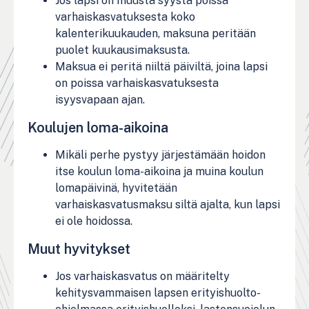
Jos lapsi on muusta syystä poissa
varhaiskasvatuksesta koko
kalenterikuukauden, maksuna peritään
puolet kuukausimaksusta.
Maksua ei peritä niiltä päiviltä, joina lapsi
on poissa varhaiskasvatuksesta
isyysvapaan ajan.
Koulujen loma-aikoina
Mikäli perhe pystyy järjestämään hoidon
itse koulun loma-aikoina ja muina koulun
lomapäivinä, hyvitetään
varhaiskasvatusmaksu siltä ajalta, kun lapsi
ei ole hoidossa.
Muut hyvitykset
Jos varhaiskasvatus on määritelty
kehitysvammaisen lapsen erityishuolto-