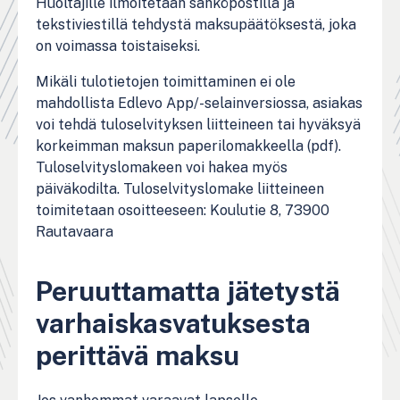
Huoltajille ilmoitetaan sähköpostilla ja
tekstiviestillä tehdystä maksupäätöksestä, joka
on voimassa toistaiseksi.
Mikäli tulotietojen toimittaminen ei ole
mahdollista Edlevo App/-selainversiossa, asiakas
voi tehdä tuloselvityksen liitteineen tai hyväksyä
korkeimman maksun paperilomakkeella (pdf).
Tuloselvityslomakeen voi hakea myös
päiväkodilta. Tuloselvityslomake liitteineen
toimitetaan osoitteeseen: Koulutie 8, 73900
Rautavaara
Peruuttamatta jätetystä
varhaiskasvatuksesta
perittävä maksu