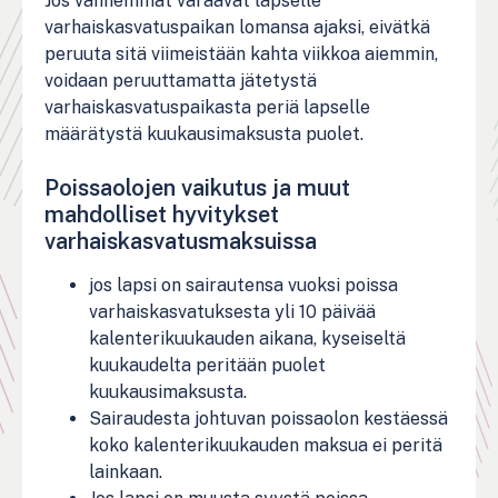
Jos vanhemmat varaavat lapselle
varhaiskasvatuspaikan lomansa ajaksi, eivätkä
peruuta sitä viimeistään kahta viikkoa aiemmin,
voidaan peruuttamatta jätetystä
varhaiskasvatuspaikasta periä lapselle
määrätystä kuukausimaksusta puolet.
Poissaolojen vaikutus ja muut
mahdolliset hyvitykset
varhaiskasvatusmaksuissa
jos lapsi on sairautensa vuoksi poissa
varhaiskasvatuksesta yli 10 päivää
kalenterikuukauden aikana, kyseiseltä
kuukaudelta peritään puolet
kuukausimaksusta.
Sairaudesta johtuvan poissaolon kestäessä
koko kalenterikuukauden maksua ei peritä
lainkaan.