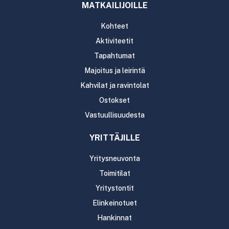
MATKAILIJOILLE
Kohteet
Aktiviteetit
Tapahtumat
Majoitus ja leirintä
Kahvilat ja ravintolat
Ostokset
Vastuullisuudesta
YRITTÄJILLE
Yritysneuvonta
Toimitilat
Yritystontit
Elinkeinotuet
Hankinnat