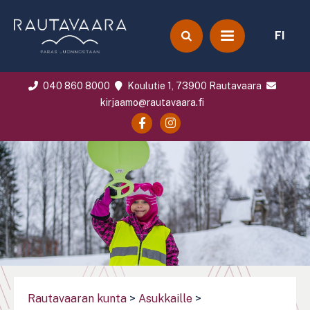
FI
040 860 8000
Koulutie 1, 73900 Rautavaara
kirjaamo@rautavaara.fi
Rautavaaran kunta
>
Asukkaille
>