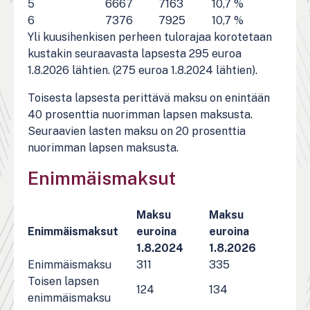
5
6667
7163
10,7 %
6
7376
7925
10,7 %
Yli kuusihenkisen perheen tulorajaa korotetaan
kustakin seuraavasta lapsesta 295 euroa
1.8.2026 lähtien. (275 euroa 1.8.2024 lähtien).
Toisesta lapsesta perittävä maksu on enintään
40 prosenttia nuorimman lapsen maksusta.
Seuraavien lasten maksu on 20 prosenttia
nuorimman lapsen maksusta.
Enimmäismaksut
Maksu
Maksu
Enimmäismaksut
euroina
euroina
1.8.2024
1.8.2026
Enimmäismaksu
311
335
Toisen lapsen
124
134
enimmäismaksu