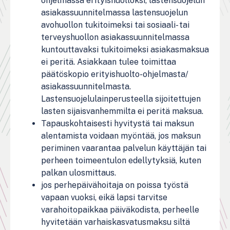
ohjelmassa erityishuolloksi, lastensuojelun
asiakassuunnitelmassa lastensuojelun
avohuollon tukitoimeksi tai sosiaali- tai
terveyshuollon asiakassuunnitelmassa
kuntouttavaksi tukitoimeksi asiakasmaksua
ei peritä. Asiakkaan tulee toimittaa
päätöskopio erityishuolto-ohjelmasta/
asiakassuunnitelmasta.
Lastensuojelulainperusteella sijoitettujen
lasten sijaisvanhemmilta ei peritä maksua.
Tapauskohtaisesti hyvitystä tai maksun
alentamista voidaan myöntää, jos maksun
periminen vaarantaa palvelun käyttäjän tai
perheen toimeentulon edellytyksiä, kuten
palkan ulosmittaus.
jos perhepäivähoitaja on poissa työstä
vapaan vuoksi, eikä lapsi tarvitse
varahoitopaikkaa päiväkodista, perheelle
hyvitetään varhaiskasvatusmaksu siltä