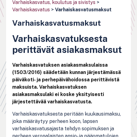
Varhaiskasvatus, koulutus ja sivistys
>
Varhaiskasvatus
>
Varhaiskasvatusmaksut
Varhaiskasvatus­maksut
Varhaiskasvatuksesta
perittävät asiakasmaksut
Varhaiskasvatuksen asiakasmaksulaissa
(1503/2016) säädetään kunnan järjestämässä
päiväkoti- ja perhepäivähoidossa perittävistä
maksuista. Varhaiskasvatuksen
asiakasmaksulaki ei koske yksityisesti
järjestettävää varhaiskasvatusta.
Varhaiskasvatuksesta peritään kuukausimaksu,
joka määräytyy perheen koon, lapsen
varhaiskasvatusajasta tehdyn sopimuksen ja
perheen veronalaisten ansio- ja pääomatulojen