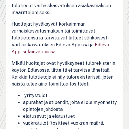
tulotiedot varhaiskasvatuksen asiakasmaksun
määrittelemiseksi.
Huoltajat hyväksyvät korkeimman
varhaiskasvatusmaksun tai toimittavat
tulotietonsa ja tarvittavat liitteet sähköisesti
Varhaiskasvatuksen Edlevo Appissa ja
Edlevo
App -selainversiossa.
Mikäli huoltajat ovat hyväksyneet tulorekisterin
käytön Edlevossa, liitteitä ei tarvitse lähettää.
Kaikkia tulotietoja ei näy tulorekisterissä, joten
näistä tulee aina toimittaa tositteet:
yritystulot
apurahat ja stipendit, joita ei ole myönnetty
opintojen johdosta
elatusavut ja elatustuet
vuokratulot (tositteet vuokran määrä,