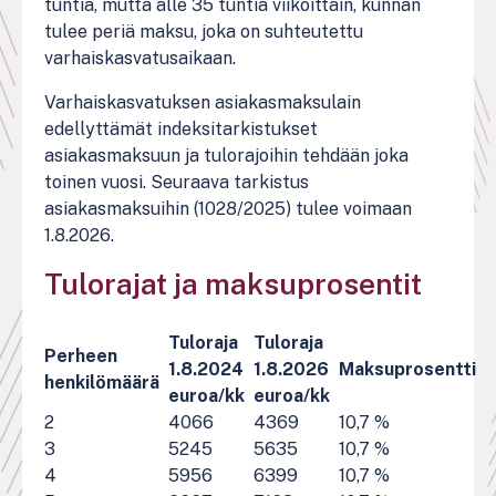
tuntia, mutta alle 35 tuntia viikoittain, kunnan
tulee periä maksu, joka on suhteutettu
varhaiskasvatusaikaan.
Varhaiskasvatuksen asiakasmaksulain
edellyttämät indeksitarkistukset
asiakasmaksuun ja tulorajoihin tehdään joka
toinen vuosi. Seuraava tarkistus
asiakasmaksuihin (1028/2025) tulee voimaan
1.8.2026.
Tulorajat ja maksuprosentit
Tuloraja
Tuloraja
Perheen
1.8.2024
1.8.2026
Maksuprosentti
henkilömäärä
euroa/kk
euroa/kk
2
4066
4369
10,7 %
3
5245
5635
10,7 %
4
5956
6399
10,7 %