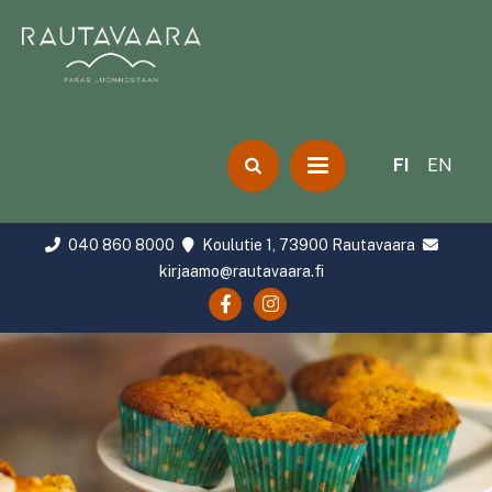
FI
EN
040 860 8000
Koulutie 1, 73900 Rautavaara
kirjaamo@rautavaara.fi