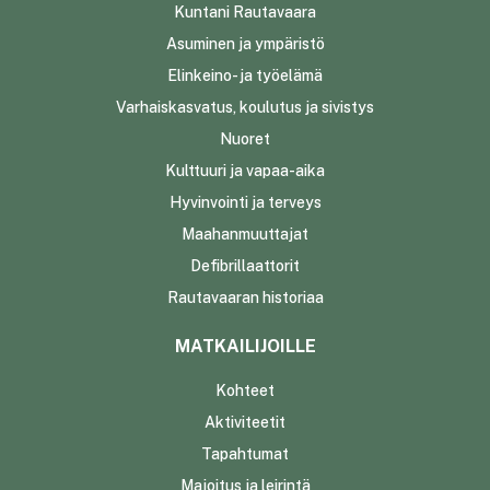
Kuntani Rautavaara
Asuminen ja ympäristö
Elinkeino- ja työelämä
Varhaiskasvatus, koulutus ja sivistys
Nuoret
Kulttuuri ja vapaa-aika
Hyvinvointi ja terveys
Maahanmuuttajat
Defibrillaattorit
Rautavaaran historiaa
MATKAILIJOILLE
Kohteet
Aktiviteetit
Tapahtumat
Majoitus ja leirintä