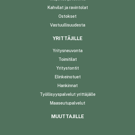
Kahvilat ja ravintolat
Ostokset
Vastuullisuudesta
YRITTÄJILLE
Yritysneuvonta
Toimitilat
Yritystontit
Elinkeinotuet
Hankinnat
Työllisyyspalvelut yrittäjälle
Maaseutupalvelut
MUUTTAJILLE