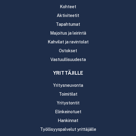
Kohteet
Aktiviteetit
Tapahtumat
Majoitus ja leirintä
Kahvilat ja ravintolat
Ostokset
Vastuullisuudesta
YRITTÄJILLE
Yritysneuvonta
Toimitilat
Yritystontit
Elinkeinotuet
Hankinnat
Työllisyyspalvelut yrittäjälle