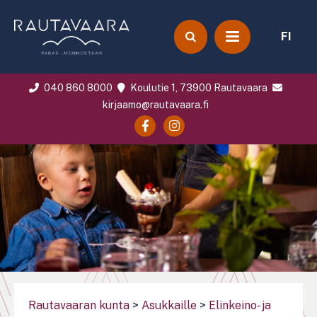
FI
040 860 8000
Koulutie 1, 73900 Rautavaara
kirjaamo@rautavaara.fi
Rautavaaran kunta
>
Asukkaille
>
Elinkeino- ja