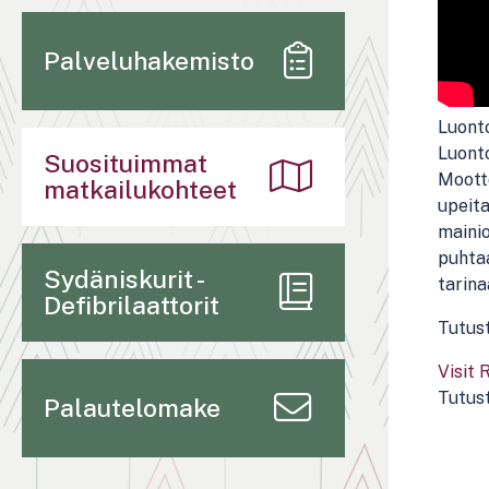
Palveluhakemisto
Luonto
Luonto
Suosituimmat
Mootto
matkailukohteet
upeita
mainio
puhta
Sydäniskurit -
tarina
Defibrilaattorit
Tutust
Visit
Tutus
Palautelomake