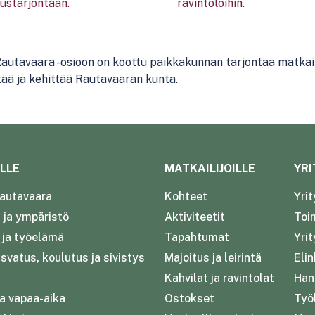
Rautavaara -osioon on koottu paikkakunnan tarjontaa matkail
itää
ja
kehittää
Rautavaaran
kunta.
LLE
MATKAILIJOILLE
YRI
autavaara
Kohteet
Yri
ja ympäristö
Aktiviteetit
Toim
- ja työelämä
Tapahtumat
Yrit
svatus, koulutus ja sivistys
Majoitus ja leirintä
Eli
Kahvilat ja ravintolat
Han
ja vapaa-aika
Ostokset
Työl