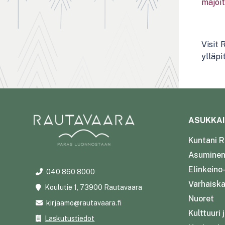
Visit 
ylläp
ASUKKAI
Kuntani R
Asuminen 
Elinkeino
040 860 8000
Varhaiska
Koulutie 1, 73900 Rautavaara
Nuoret
kirjaamo@rautavaara.fi
Kulttuuri 
Laskutustiedot