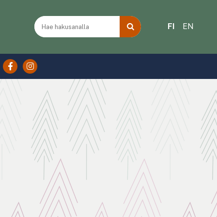
FI
EN