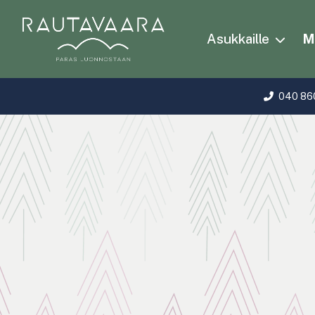
Asukkaille
Ma
040 86