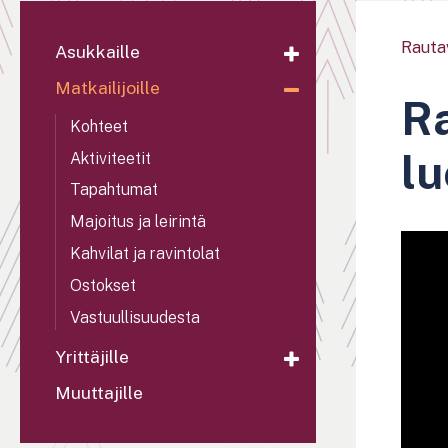
Rauta
Asukkaille
Matkailijoille
Ra
Kohteet
l
Aktiviteetit
Tapahtumat
Majoitus ja leirintä
Kahvilat ja ravintolat
Ostokset
Vastuullisuudesta
Yrittäjille
Muuttajille