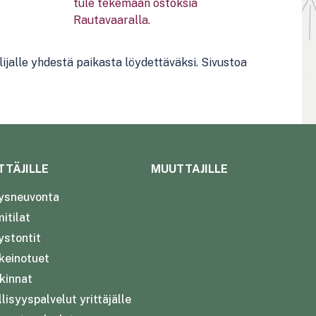
ijalle yhdestä paikasta löydettäväksi.
Sivustoa
TTÄJILLE
MUUTTAJILLE
tysneuvonta
itilat
ystontit
nkeinotuet
kinnat
lisyyspalvelut yrittäjälle