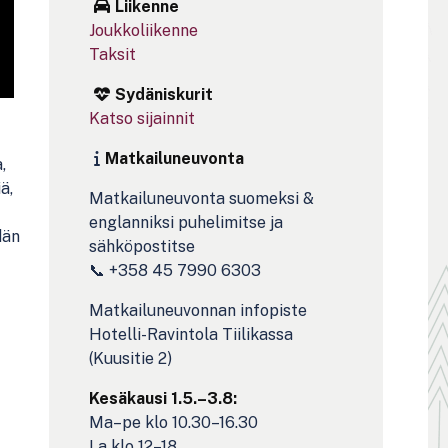
Liikenne
Joukkoliikenne
Taksit
Sydäniskurit
Katso sijainnit
Matkailuneuvonta
,
ä,
Matkailuneuvonta suomeksi &
englanniksi puhelimitse ja
dän
sähköpostitse
📞 +358 45 7990 6303
Matkailuneuvonnan infopiste
Hotelli-Ravintola Tiilikassa
(Kuusitie 2)
Kesäkausi 1.5.–3.8:
Ma–pe klo 10.30–16.30
La klo 12–18