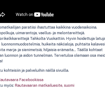
matkailijan paratiisi ihastuttaa kaikkina vuodenaikoina.
polkuja, uimarantoja, vaellus- ja melontareittejä.
rikelkkareittejä Tahkolta Vuokattiin. Hyvin hoidettuja latuja
 luonnonmuodostelmia, huikeita näköaloja, puhtaita kalavesi
ita marja- ja sienimetsiä, hiljaisia erämaita… Täällä kohtaat
an luonnon ja aidon tunnelman. Tervetuloa olemaan osa mei
a!
u kohteisiin ja palveluihin näillä sivuilla.
 Rautavaara Facebookissa
tu myös:
Rautavaaran matkailuesite, suomi