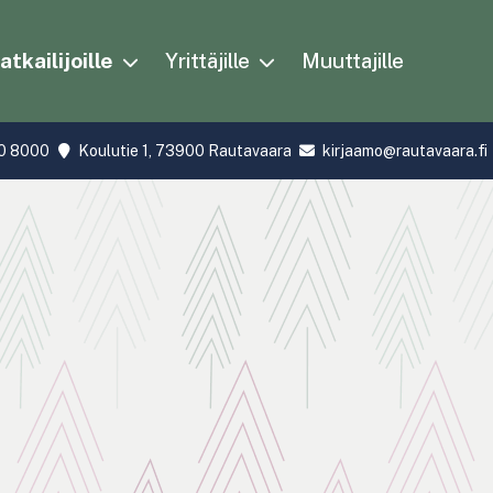
tkailijoille
Yrittäjille
Muuttajille
0 8000
Koulutie 1, 73900 Rautavaara
kirjaamo@rautavaara.fi