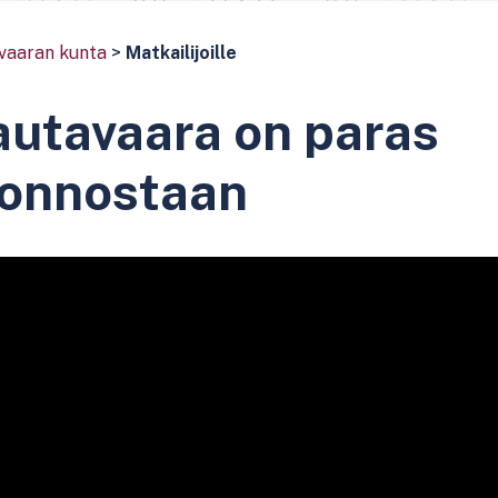
vaaran kunta
>
Matkailijoille
utavaara on paras
uonnostaan