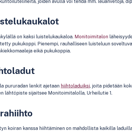
untoilutelineitä, joiden avulla voi tehdä mm. leuanvetoja, di
stelukaukalot
kylällä on kaksi luistelukaukaloa.
Monitoimitalon
läheisyyde
etty pukukoppi. Pienempi, rauhalliseen luisteluun soveltuv
äkiekkomaaleja eikä pukukoppia.
htoladut
la pururadan lenkit ajetaan
hiihtoladuiksi
, joita pidetään ko
en lähtöpiste sijaitsee Monitoimitalolla, Urheilutie 1.
rahiihto
yn koiran kanssa hiihtäminen on mahdollista kaikilla laduilla t