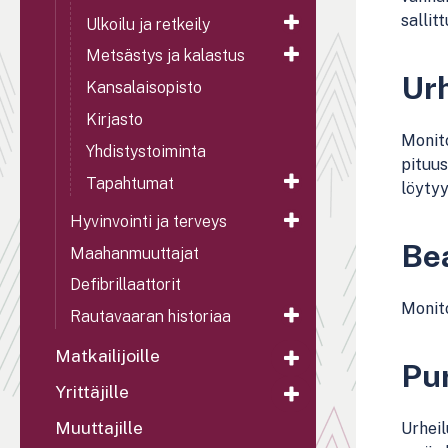
sallit
Ulkoilu ja retkeily
Metsästys ja kalastus
Urh
Kansalaisopisto
Kirjasto
Monito
Yhdistystoiminta
pituus
Tapahtumat
löytyy
Hyvinvointi ja terveys
Bea
Maahanmuuttajat
Defibrillaattorit
Monito
Rautavaaran historiaa
Matkailijoille
Pu
Yrittäjille
Muuttajille
Urheil