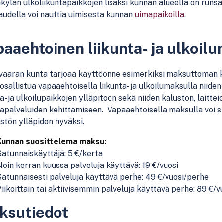
kylän ulkoliikuntapaikkojen lisäksi kunnan alueella on runs
udella voi nauttia uimisesta kunnan
uimapaikoilla
.
aaehtoinen liikunta- ja ulkoil
vaaran kunta tarjoaa käyttöönne esimerkiksi maksuttoman k
 osallistua vapaaehtoisella liikunta- ja ulkoilumaksulla nii
ta- ja ulkoilupaikkojen ylläpitoon sekä niiden kaluston, laitte
tapalveluiden kehittämiseen. Vapaaehtoisella maksulla voi 
istön ylläpidon hyväksi.
Kunnan suosittelema maksu:
Satunnaiskäyttäjä: 5 €/kerta
Noin kerran kuussa palveluja käyttävä: 19 €/vuosi
Satunnaisesti palveluja käyttävä perhe: 49 €/vuosi/perhe
Viikoittain tai aktiivisemmin palveluja käyttävä perhe: 89 €/
ksutiedot