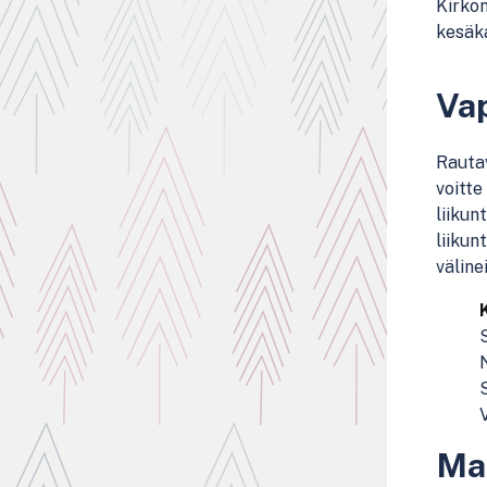
Kirkon
kesäka
Vap
Rauta
voitte
liikun
liikun
väline
Ma