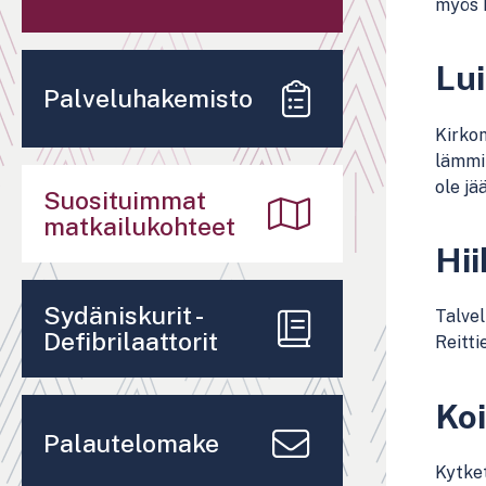
myös k
Lui
Palveluhakemisto
Kirkon
lämmit
ole jä
Suosituimmat
matkailukohteet
Hii
Sydäniskurit -
Talvel
Defibrilaattorit
Reitti
Koi
Palautelomake
Kytket