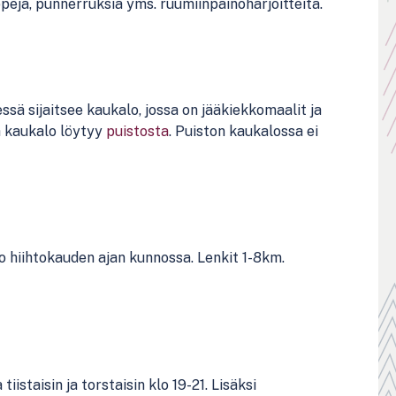
ppejä, punnerruksia yms. ruumiinpainoharjoitteita.
ssä sijaitsee kaukalo, jossa on jääkiekkomaalit ja
a kaukalo löytyy
puistosta
. Puiston kaukalossa ei
ko hiihtokauden ajan kunnossa. Lenkit 1-8km.
iistaisin ja torstaisin klo 19-21. Lisäksi