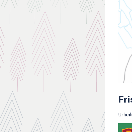
Fri
Urheil