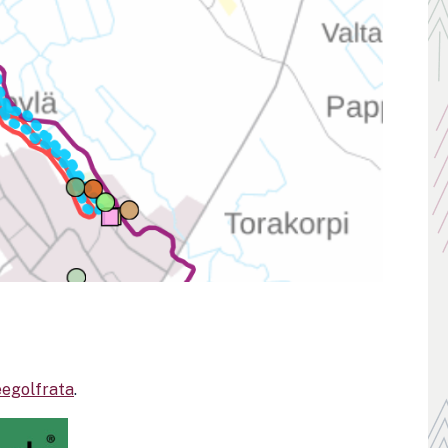
eegolfrata
.