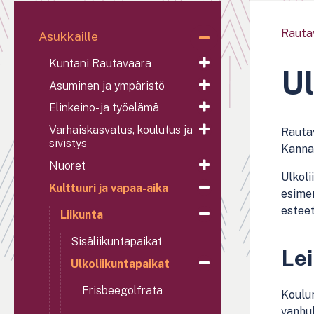
Rauta
Asukkaille
Kuntani Rautavaara
Ul
Asuminen ja ympäristö
Elinkeino- ja työelämä
Varhaiskasvatus, koulutus ja
Rautav
sivistys
Kannat
Nuoret
Ulkoli
Kulttuuri ja vapaa-aika
esimer
esteet
Liikunta
Sisäliikuntapaikat
Lei
Ulkoliikuntapaikat
Frisbeegolfrata
Koulun
vanhuk