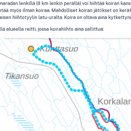
radan lenkillä (8 km lenkin perällä) voi hiihtää koiran kans
ihtää myös ilman koiraa. Mahdolliset koiran jätökset on kerä
eisen hiihtotyylin latu-uralta. Koira on oltava aina kytkettyn
lä alueella reitti, jossa koirahiihto aina sallittua: