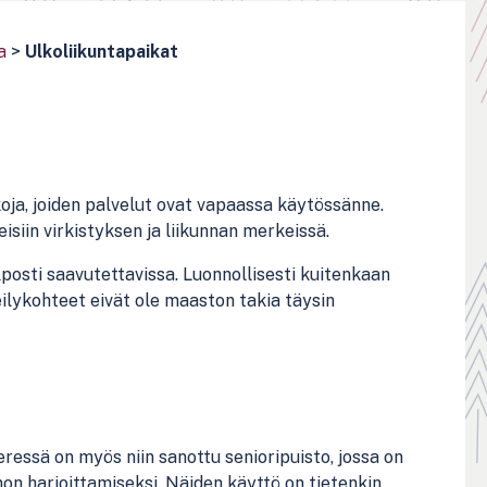
a
>
Ulkoliikuntapaikat
oja, joiden palvelut ovat vapaassa käytössänne.
siin virkistyksen ja liikunnan merkeissä.
lposti saavutettavissa. Luonnollisesti kuitenkaan
eilykohteet eivät ole maaston takia täysin
eressä on myös niin sanottu senioripuisto, jossa on
inon harjoittamiseksi. Näiden käyttö on tietenkin