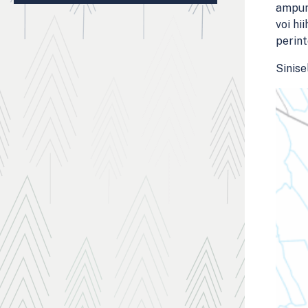
ampuma
voi hi
perint
Sinisel