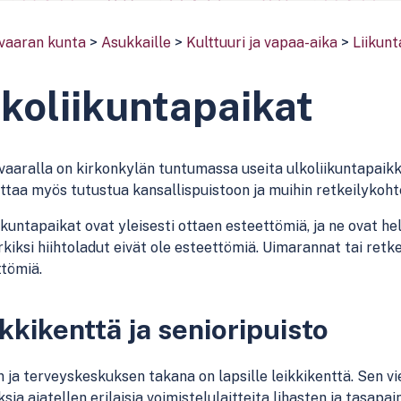
vaaran kunta
>
Asukkaille
>
Kulttuuri ja vapaa-aika
>
Liikunt
koliikuntapaikat
aaralla on kirkonkylän tuntumassa useita ulkoliikuntapaikk
taa myös tutustua kansallispuistoon ja muihin retkeilykohtei
ikuntapaikat ovat yleisesti ottaen esteettömiä, ja ne ovat he
kiksi hiihtoladut eivät ole esteettömiä. Uimarannat tai retk
tömiä.
kkikenttä ja senioripuisto
 ja terveyskeskuksen takana on lapsille leikkikenttä. Sen vi
sia ajatellen erilaisia voimistelulaitteita lihasten ja tasapa