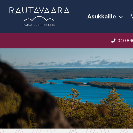
Asukkaille
M
040 86