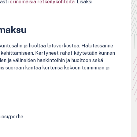
aasti
erinomaisia retkeilykohteita.
Lisäksi
umaksu
untosalin ja huoltaa latuverkostoa. Halutessanne
den kehittämiseen. Kertyneet rahat käytetään kunnan
iden ja välineiden hankintoihin ja huoltoon sekä
siis suoraan kantaa kortensa kekoon toiminnan ja
vuosi/perhe