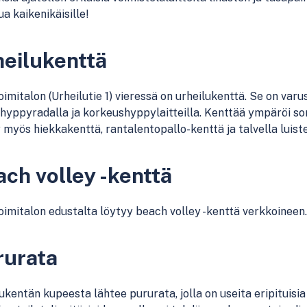
tua kaikenikäisille!
eilukenttä
imitalon (Urheilutie 1) vieressä on urheilukenttä. Se on var
hyppyradalla ja korkeushyppylaitteilla. Kenttää ympäröi s
 myös hiekkakenttä, rantalentopallo-kenttä ja talvella luist
ch volley -kenttä
imitalon edustalta löytyy beach volley -kenttä verkkoineen
rurata
ukentän kupeesta lähtee pururata, jolla on useita eripituisia l