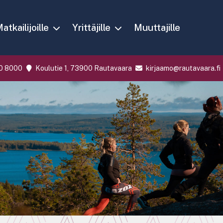
atkailijoille
Yrittäjille
Muuttajille
0 8000
Koulutie 1, 73900 Rautavaara
kirjaamo@rautavaara.fi