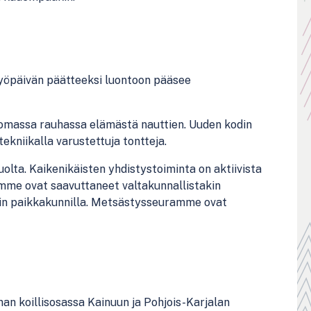
ätyöpäivän päätteeksi luontoon pääsee
omassa rauhassa elämästä nauttien.
Uuden kodin
stekniikalla varustettuja
tontteja.
lta. Kaikenikäisten yhdistystoiminta on aktiivista
amme ovat saavuttaneet valtakunnallistakin
kin paikkakunnilla. Metsästysseuramme ovat
an koillisosassa
Kainuun ja
Pohjois
-Karjalan