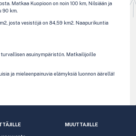
osta.
Matkaa Kuopioon on noin 100 km,
Nilsiään ja
u
90 km.
m
2
, josta vesistöjä on 84,59 km
2
.
Naapurikuntia
 turvallisen asuinympäristön
.
M
atkailijoille
uisia ja mieleenpai
nuvia elämyksiä luonnon äärellä!
TTÄJILLE
MUUTTAJILLE