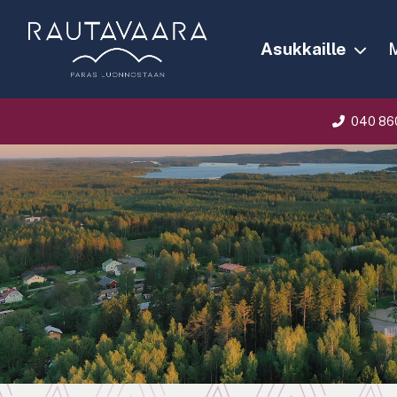
Asukkaille
M
040 86