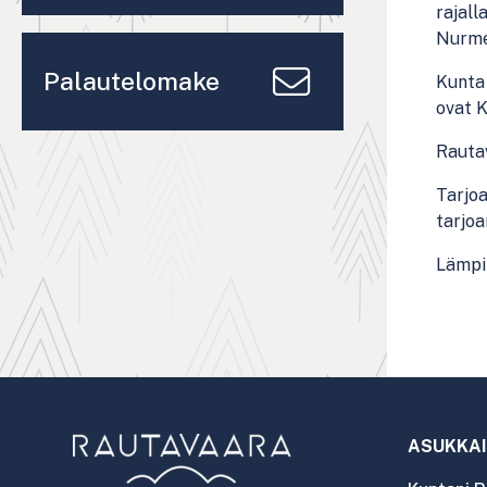
rajall
Nurm
Palautelomake
Kunta 
ovat K
Rauta
Tarjo
tarj
Lä
mpi
ASUKKAI