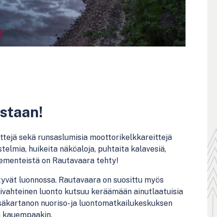
staan!
ittejä sekä
runsas
lumisia moottorikelkkareittejä
elmia, huikeita näköaloja, puhtaita kalavesiä,
elementeistä on Rautavaara tehty!
tyvät luonnossa.
Rautavaara on suosittu myös
ivahtei
nen
luon
to
kutsuu
keräämään
ainutlaatuisia
äkartanon nuoriso- ja luontomatkailu
keskuksen
n kauempaakin.