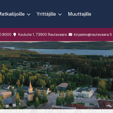
atkailijoille
Yrittäjille
Muuttajille
0 8000
Koulutie 1, 73900 Rautavaara
kirjaamo@rautavaara.fi