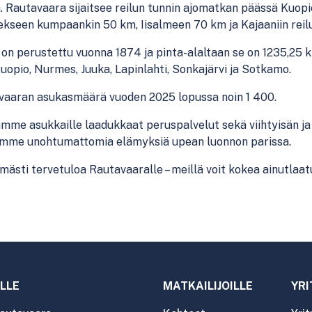
a
.
Rautavaara sijaitsee
reilun
tunnin ajomatkan päässä Kuopi
ekseen
kumpaankin
50 km, Iisalmeen 70 km ja Kajaaniin
reil
on perustettu vuonna 1874 ja pinta-alaltaan se on 1235
,25
k
uopio, Nurmes, Juuka, Lapinlahti, Sonkajärvi ja Sotkamo.
vaaran asukasmäärä vuoden 2025 lopussa noin 1 400
.
amme asukkaille
laadukkaat peruspalvelut sekä viihtyisän ja
oamme
unohtumattomia
elämyksiä upean luonnon parissa.
mästi tervetuloa
Rautavaaralle –
meillä voit kokea ainutlaat
LLE
MATKAILIJOILLE
YRI