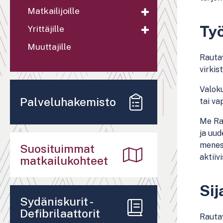
Matkailijoille
Työ
Yrittäjille
Muuttajille
Rautav
virkis
Valok
Palveluhakemisto
tai va
Me Rau
ja uud
menest
Suosituimmat
aktiiv
matkailukohteet
Sij
Sydäniskurit -
Defibrilaattorit
Rauta