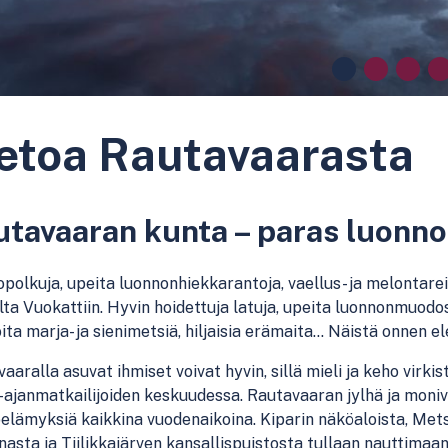
etoa Rautavaarasta
tavaaran kunta – paras luonno
opolkuja,
upeita luonnonhiekkarantoja
, vaellus- ja melontare
ta Vuokattiin.
Hyvin hoidettuja latuja, upeita luonnonmuodost
ita marja- ja sienimetsiä, hiljaisia erämaita… Näistä onnen 
vaaralla
asuvat ihmiset voivat
hyvin, sillä mieli
ja keho virkis
-ajanmatkailijoiden keskuudessa.
Rautavaaran
j
ylhä ja moniv
oe
lämyksiä kaikkina vuodenaikoina
.
Kiparin
näköaloista, Mets
nnasta
ja Tiilikkajärven kansallispuistosta
tull
aan nauttimaa