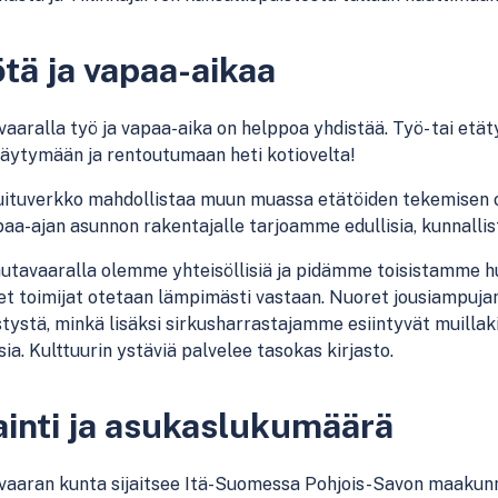
tä ja vapaa-aikaa
aaralla työ ja vapaa-aika on helppoa yhdistää. Työ- tai et
täytymään ja rentoutumaan heti kotiovelta!
uituverkko mahdollistaa muun muassa etätöiden tekemisen 
paa-ajan asunnon rakentajalle tarjoamme edullisia, ku
nnalli
tavaaralla olemme yhteisöllisiä ja pidämme toisistamme huo
et toimijat otetaan lämpimästi vastaan. Nuoret jousiampuj
ystä, minkä lisäksi sirkusharrastajamme esiintyvät muilla
isia. Kulttuurin ystäviä palvelee tasokas kirjasto.
ainti ja asukaslukumäärä
vaaran kunta
sijaitsee
Itä-Suome
ssa
Pohjois
-Savon maakunn