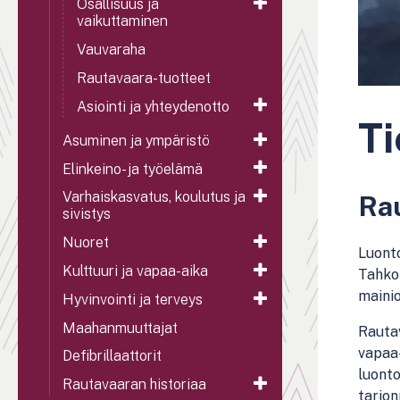
Osallisuus ja
vaikuttaminen
Vauvaraha
Rautavaara-tuotteet
Asiointi ja yhteydenotto
Ti
Asuminen ja ympäristö
Elinkeino- ja työelämä
Varhaiskasvatus, koulutus ja
Rau
sivistys
Nuoret
Luont
Kulttuuri ja vapaa-aika
Tahkol
mainio
Hyvinvointi ja terveys
Maahanmuuttajat
Rauta
vapaa
Defibrillaattorit
luont
Rautavaaran historiaa
tarjo