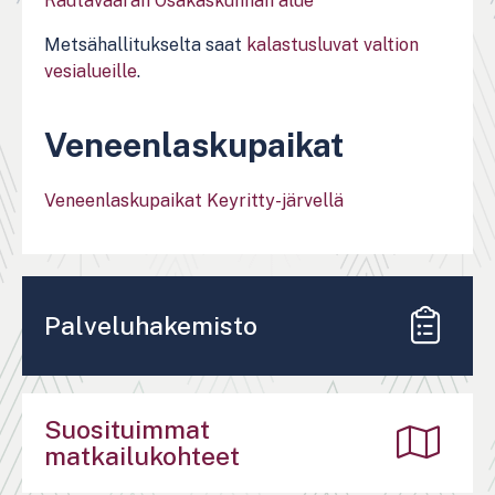
Rautavaaran Osakaskunnan alue
Metsähallitukselta saat
kalastusluvat valtion
vesialueille
.
Veneenlaskupaikat
Veneenlaskupaikat Keyritty-järvellä
Palveluhakemisto
Suosituimmat
matkailukohteet