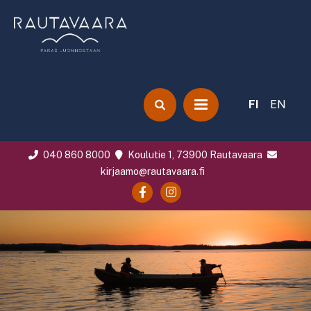
FI
EN
040 860 8000
Koulutie 1, 73900 Rautavaara
kirjaamo@rautavaara.fi