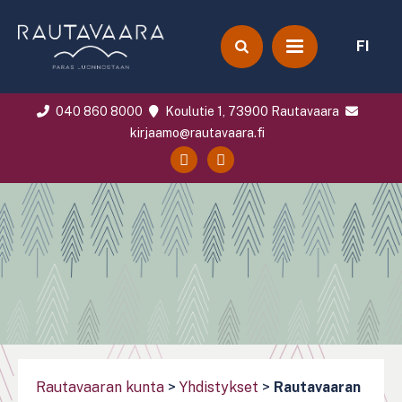
FI
040 860 8000
Koulutie 1, 73900 Rautavaara
kirjaamo@rautavaara.fi
Rautavaaran kunta
>
Yhdistykset
>
Rautavaaran