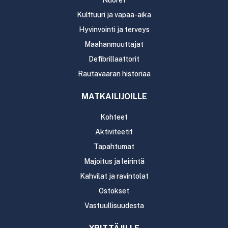
Nuoret
Kulttuuri ja vapaa-aika
Hyvinvointi ja terveys
Maahanmuuttajat
Defibrillaattorit
Rautavaaran historiaa
MATKAILIJOILLE
Kohteet
Aktiviteetit
Tapahtumat
Majoitus ja leirintä
Kahvilat ja ravintolat
Ostokset
Vastuullisuudesta