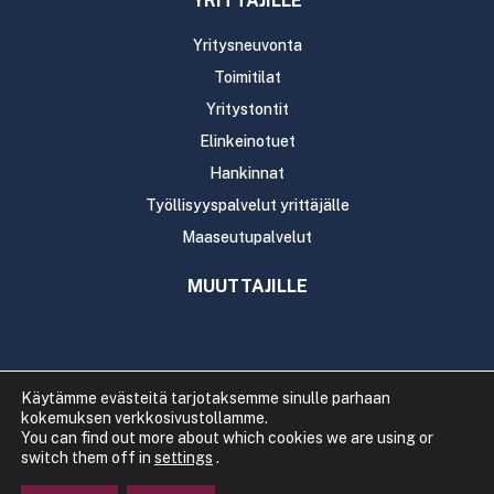
YRITTÄJILLE
Yritysneuvonta
Toimitilat
Yritystontit
Elinkeinotuet
Hankinnat
Työllisyyspalvelut yrittäjälle
Maaseutupalvelut
MUUTTAJILLE
Käytämme evästeitä tarjotaksemme sinulle parhaan
kokemuksen verkkosivustollamme.
Copyright 2020 Rautavaaran kunta
You can find out more about which cookies we are using or
Tietosuoja
Saavutettavuus
switch them off in
settings
.