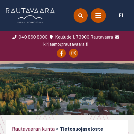
FI
040 860 8000
Koulutie 1, 73900 Rautavaara
kirjaamo@rautavaara.fi
Rautavaaran kunta
>
Tietosuojaseloste