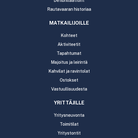
Defibrillaattorit
Rautavaaran historiaa
MATKAILIJOILLE
Kohteet
Aktiviteetit
Tapahtumat
Majoitus ja leirintä
Kahvilat ja ravintolat
Ostokset
Vastuullisuudesta
YRITTÄJILLE
Yritysneuvonta
Toimitilat
Yritystontit