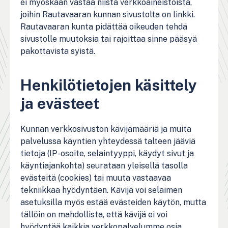
ei myöskään vastaa niistä verkkoaineistoista,
joihin Rautavaaran kunnan sivustolta on linkki.
Rautavaaran kunta pidättää oikeuden tehdä
sivustolle muutoksia tai rajoittaa sinne pääsyä
pakottavista syistä.
Henkilötietojen käsittely
ja evästeet
Kunnan verkkosivuston kävijämääriä ja muita
palvelussa käyntien yhteydessä talteen jääviä
tietoja (IP-osoite, selaintyyppi, käydyt sivut ja
käyntiajankohta) seurataan yleisellä tasolla
evästeitä (cookies) tai muuta vastaavaa
tekniikkaa hyödyntäen. Kävijä voi selaimen
asetuksilla myös estää evästeiden käytön, mutta
tällöin on mahdollista, että kävijä ei voi
hyödyntää kaikkia verkkopalvelumme osia.