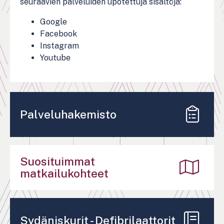
seuraavien palveluiden upotettuja sisältöjä:
Google
Facebook
Instagram
Youtube
Palveluhakemisto
Suosituimmat
matkailukohteet
Sydäniskurit - Defibrilaattorit