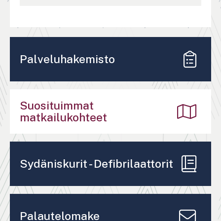
Palveluhakemisto
Suosituimmat
matkailukohteet
Sydäniskurit - Defibrilaattorit
Palautelomake