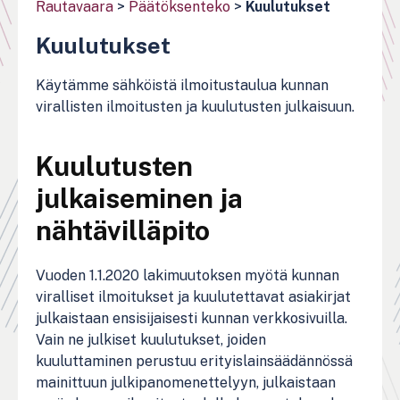
Rautavaara
>
Päätöksenteko
>
Kuulutukset
Kuulutukset
Käytämme sähköistä ilmoitustaulua kunnan
virallisten ilmoitusten ja kuulutusten julkaisuun.
Kuulutusten
julkaiseminen ja
nähtävilläpito
Vuoden 1.1.2020 lakimuutoksen myötä kunnan
viralliset ilmoitukset ja kuulutettavat asiakirjat
julkaistaan ensisijaisesti kunnan verkkosivuilla.
Vain ne julkiset kuulutukset, joiden
kuuluttaminen perustuu erityislainsäädännössä
mainittuun julkipanomenettelyyn, julkaistaan