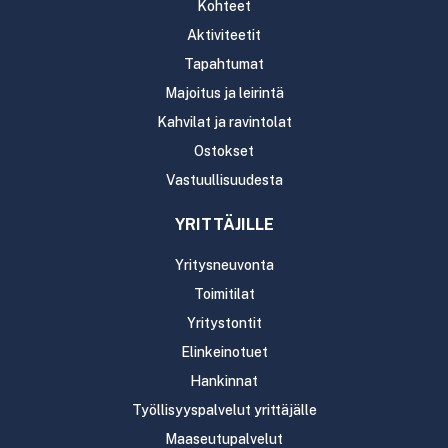
Kohteet
Aktiviteetit
Tapahtumat
Majoitus ja leirintä
Kahvilat ja ravintolat
Ostokset
Vastuullisuudesta
YRITTÄJILLE
Yritysneuvonta
Toimitilat
Yritystontit
Elinkeinotuet
Hankinnat
Työllisyyspalvelut yrittäjälle
Maaseutupalvelut