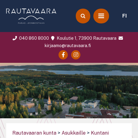
FI
040 860 8000
Koulutie 1, 73900 Rautavaara
kirjaamo@rautavaara.fi
Rautavaaran kunta
>
Asukkaille
>
Kuntani