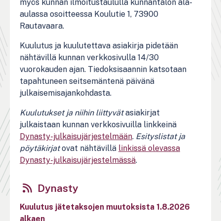
myös kunnan ilmoitustaululla kunnantalon ala-
aulassa osoitteessa Koulutie 1, 73900
Rautavaara.
Kuulutus ja kuulutettava asiakirja pidetään
nähtävillä kunnan verkkosivulla 14/30
vuorokauden ajan. Tiedoksisaannin katsotaan
tapahtuneen seitsemäntenä päivänä
julkaisemisajankohdasta.
Kuulutukset ja niihin liittyvät
asiakirjat
julkaistaan kunnan verkkosivuilla linkkeinä
Dynasty-julkaisujärjestelmään
.
Esityslistat ja
pöytäkirjat
ovat nähtävillä
linkissä olevassa
Dynasty-julkaisujärjestelmässä
.
Dynasty
Kuulutus jätetaksojen muutoksista 1.8.2026
alkaen