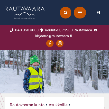
FI
040 860 8000
Koulutie 1, 73900 Rautavaara
kirjaamo@rautavaara.fi
Rautavaaran kunta
>
Asukkaille
>