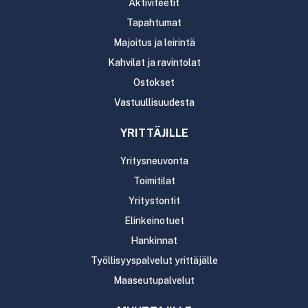
Aktiviteetit
Tapahtumat
Majoitus ja leirintä
Kahvilat ja ravintolat
Ostokset
Vastuullisuudesta
YRITTÄJILLE
Yritysneuvonta
Toimitilat
Yritystontit
Elinkeinotuet
Hankinnat
Työllisyyspalvelut yrittäjälle
Maaseutupalvelut