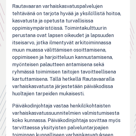
Rautavaaran varhaiskasvatuspalvelujen
tehtävänä on tarjota hyvää ja yksilöllistä hoitoa,
kasvatusta ja opetusta turvallisissa
oppimisympäristöissä. Toimintakulttuurin
perustana ovat lapsen oikeudet ja lapsuuden
itseisarvo, jotka ilmentyvät arkitoiminnassa
muun muassa välittämisen osoittamisena,
oppimiseen ja harjoitteluun kannustamisena,
myönteisen palautteen antamisena sekä
ryhmässä toimimisen taitojen tavoitteellisena
kartuttamisena. Tällä hetkellä Rautavaaralla
varhaiskasvatusta järjestetään päiväkodissa
huoltajien tarpeiden mukaisesti.
Päiväkodinjohtaja vastaa henkilökohtaisten
varhaiskasvatussuunnitelmien valmistumisesta
koko kunnassa. Päiväkodinjohtaja sovittaa myös
tarvittaessa yksityisten palveluntarjoajien
toiminnan kunnalliseen varhaiskasvatukseen.