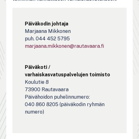
Päiväkodin johtaja
Marjaana Mikkonen
puh. 044 452 5795
marjaana.mikkonen@rautavaara.fi
Päiväkoti /
varhaiskasvatuspalvelujen toimisto
Koulutie 8
73900 Rautavaara
Päivähoidon puhelinnumero:
040 860 8205 (päiväkodin ryhmän
numero)