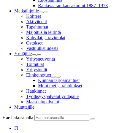
Luostanlinna
Rautavaaran kansakoulut 1887–1973
Matkailijoille
Kohteet
Aktiviteetit
Tapahtumat
Majoitus ja leirintä
Kahvilat ja ravintolat
Ostokset
Vastuullisuudesta
Yrittäjille
Yritysneuvonta
Toimitilat
Yritystontit
Elinkeinotuet
Kunnan tarjoamat tuet
Muut tuet ja rahoitukset
Hankinnat
Työllisyyspalvelut yrittäjälle
Maaseutupalvelut
Muuttajille
Hae hakusanalla
FI