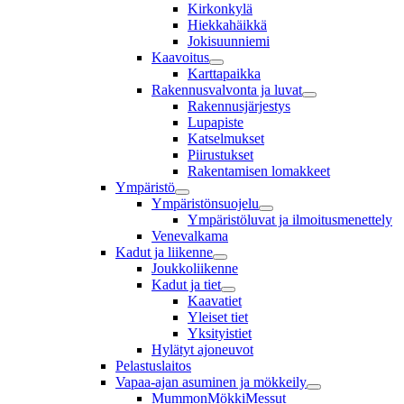
Kirkonkylä
Hiekkahäikkä
Jokisuunniemi
Kaavoitus
Karttapaikka
Rakennusvalvonta ja luvat
Rakennusjärjestys
Lupapiste
Katselmukset
Piirustukset
Rakentamisen lomakkeet
Ympäristö
Ympäristönsuojelu
Ympäristöluvat ja ilmoitusmenettely
Venevalkama
Kadut ja liikenne
Joukkoliikenne
Kadut ja tiet
Kaavatiet
Yleiset tiet
Yksityistiet
Hylätyt ajoneuvot
Pelastuslaitos
Vapaa-ajan asuminen ja mökkeily
MummonMökkiMessut