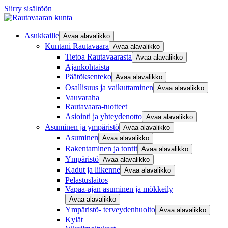
Siirry sisältöön
Asukkaille
Avaa alavalikko
Kuntani Rautavaara
Avaa alavalikko
Tietoa Rautavaarasta
Avaa alavalikko
Ajankohtaista
Päätöksenteko
Avaa alavalikko
Osallisuus ja vaikuttaminen
Avaa alavalikko
Vauvaraha
Rautavaara-tuotteet
Asiointi ja yhteydenotto
Avaa alavalikko
Asuminen ja ympäristö
Avaa alavalikko
Asuminen
Avaa alavalikko
Rakentaminen ja tontit
Avaa alavalikko
Ympäristö
Avaa alavalikko
Kadut ja liikenne
Avaa alavalikko
Pelastuslaitos
Vapaa-ajan asuminen ja mökkeily
Avaa alavalikko
Ympäristö- terveydenhuolto
Avaa alavalikko
Kylät