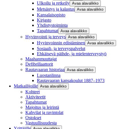
Ulkoilu ja retkeily
Avaa alavalikko
Metsästys ja kalastus
Avaa alavalikko
Kansalaisopisto
Kirjasto
Yhdistystoiminta
Tapahtumat
Avaa alavalikko
Hyvinvointi ja terveys
Avaa alavalikko
Hyvinvoinnin edistäminen
Avaa alavalikko
Sosiaali- ja terveyspalvelut
Ehkäisevä päihde- ja mielenterveystyö
Maahanmuuttajat
Defibrillaattorit
Rautavaaran historiaa
Avaa alavalikko
Luostanlinna
Rautavaaran kansakoulut 1887–1973
Matkailijoille
Avaa alavalikko
Kohteet
Aktiviteetit
Tapahtumat
Majoitus ja leirintä
Kahvilat ja ravintolat
Ostokset
Vastuullisuudesta
Yrittäjille
Avaa alavalikko