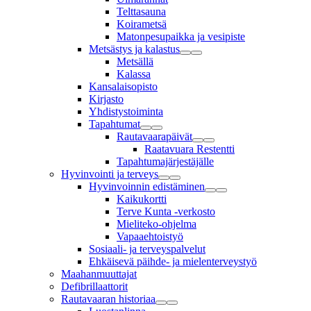
Telttasauna
Koirametsä
Matonpesupaikka ja vesipiste
Metsästys ja kalastus
Metsällä
Kalassa
Kansalaisopisto
Kirjasto
Yhdistystoiminta
Tapahtumat
Rautavaarapäivät
Raatavuara Restentti
Tapahtumajärjestäjälle
Hyvinvointi ja terveys
Hyvinvoinnin edistäminen
Kaikukortti
Terve Kunta -verkosto
Mieliteko-ohjelma
Vapaaehtoistyö
Sosiaali- ja terveyspalvelut
Ehkäisevä päihde- ja mielenterveystyö
Maahanmuuttajat
Defibrillaattorit
Rautavaaran historiaa