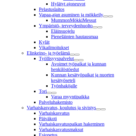
Hylätyt ajoneuvot
Pelastuslaitos
Vapaa-ajan asuminen ja mökkeily
MummonMökkiMessut
Ympäristö- terveydenhuolto
Eläinsuojelu
Pieneläinten hautausmaa
Kylät
Vikailmoitukset
Elinkeino- ja työelämä
Työllisyyspalvelut
Avoimet työpaikat ja kunnan
henkilöstöedut
Kunnan kesätyöpaikat ja nuorten
kesätyöseteli
Työnhakijalle
Tori
Varaa myyntipaikka
Palveluhakemisto
Varhaiskasvatus, koulutus ja sivistys
Varhaiskasvatus
Päiväkoti
Varhaiskasvatuspaikan hakeminen
Varhaiskasvatusmaksut
Esiopetus