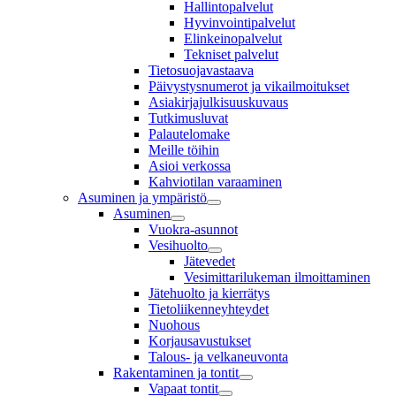
Hallintopalvelut
Hyvinvointipalvelut
Elinkeinopalvelut
Tekniset palvelut
Tietosuojavastaava
Päivystysnumerot ja vikailmoitukset
Asiakirjajulkisuuskuvaus
Tutkimusluvat
Palautelomake
Meille töihin
Asioi verkossa
Kahviotilan varaaminen
Asuminen ja ympäristö
Asuminen
Vuokra-asunnot
Vesihuolto
Jätevedet
Vesimittarilukeman ilmoittaminen
Jätehuolto ja kierrätys
Tietoliikenneyhteydet
Nuohous
Korjausavustukset
Talous- ja velkaneuvonta
Rakentaminen ja tontit
Vapaat tontit