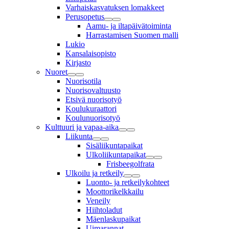
Varhaiskasvatuksen lomakkeet
Perusopetus
Aamu- ja iltapäivätoiminta
Harrastamisen Suomen malli
Lukio
Kansalaisopisto
Kirjasto
Nuoret
Nuorisotila
Nuorisovaltuusto
Etsivä nuorisotyö
Koulukuraattori
Koulunuorisotyö
Kulttuuri ja vapaa-aika
Liikunta
Sisäliikuntapaikat
Ulkoliikuntapaikat
Frisbeegolfrata
Ulkoilu ja retkeily
Luonto- ja retkeilykohteet
Moottorikelkkailu
Veneily
Hiihtoladut
Mäenlaskupaikat
Uimarannat