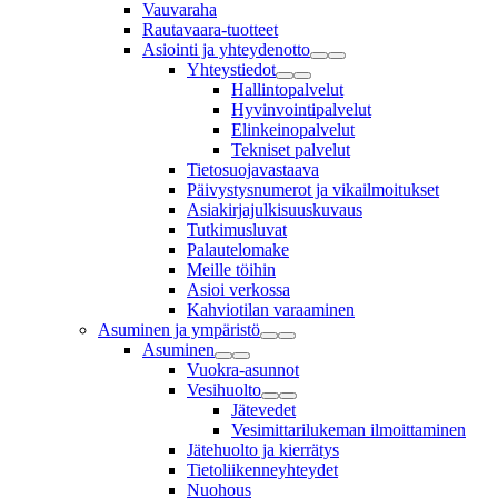
Vauvaraha
Rautavaara-tuotteet
Asiointi ja yhteydenotto
Yhteystiedot
Hallintopalvelut
Hyvinvointipalvelut
Elinkeinopalvelut
Tekniset palvelut
Tietosuojavastaava
Päivystysnumerot ja vikailmoitukset
Asiakirjajulkisuuskuvaus
Tutkimusluvat
Palautelomake
Meille töihin
Asioi verkossa
Kahviotilan varaaminen
Asuminen ja ympäristö
Asuminen
Vuokra-asunnot
Vesihuolto
Jätevedet
Vesimittarilukeman ilmoittaminen
Jätehuolto ja kierrätys
Tietoliikenneyhteydet
Nuohous