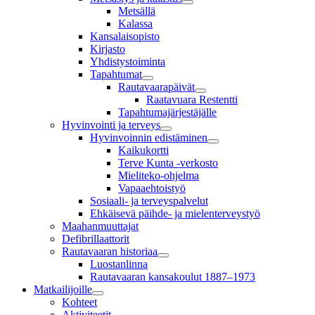
Metsällä
Kalassa
Kansalaisopisto
Kirjasto
Yhdistystoiminta
Tapahtumat
Rautavaarapäivät
Raatavuara Restentti
Tapahtumajärjestäjälle
Hyvinvointi ja terveys
Hyvinvoinnin edistäminen
Kaikukortti
Terve Kunta -verkosto
Mieliteko-ohjelma
Vapaaehtoistyö
Sosiaali- ja terveyspalvelut
Ehkäisevä päihde- ja mielenterveystyö
Maahanmuuttajat
Defibrillaattorit
Rautavaaran historiaa
Luostanlinna
Rautavaaran kansakoulut 1887–1973
Matkailijoille
Kohteet
Aktiviteetit