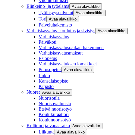
Vikailmoitukset
Elinkeino- ja työelämä
Avaa alavalikko
Työllisyyspalvelut
Avaa alavalikko
Tori
Avaa alavalikko
Palveluhakemisto
Varhaiskasvatus, koulutus ja sivistys
Avaa alavalikko
Varhaiskasvatus
Päiväkoti
Varhaiskasvatuspaikan hakeminen
Varhaiskasvatusmaksut
Esiopetus
Varhaiskasvatuksen lomakkeet
Perusopetus
Avaa alavalikko
Lukio
Kansalaisopisto
Kirjasto
Nuoret
Avaa alavalikko
Nuorisotila
Nuorisovaltuusto
Etsivä nuorisotyö
Koulukuraattori
Koulunuorisotyö
Kulttuuri ja vapaa-aika
Avaa alavalikko
Liikunta
Avaa alavalikko