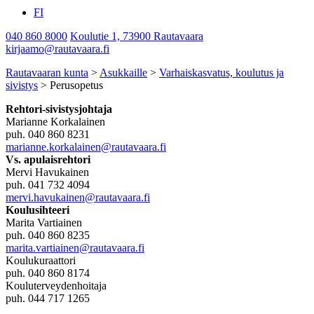
FI
040 860 8000
Koulutie 1, 73900 Rautavaara
kirjaamo@rautavaara.fi
Rautavaaran kunta
>
Asukkaille
>
Varhaiskasvatus, koulutus ja
sivistys
>
Perusopetus
Rehtori-sivistysjohtaja
Marianne Korkalainen
puh. 040 860 8231
marianne.korkalainen@rautavaara.fi
Vs. apulaisrehtori
Mervi Havukainen
puh. 041 732 4094
mervi.havukainen@rautavaara.fi
Koulusihteeri
Marita Vartiainen
puh. 040 860 8235
marita.vartiainen@rautavaara.fi
Koulukuraattori
puh. 040 860 8174
Kouluterveydenhoitaja
puh. 044 717 1265