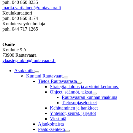
puh. 040 860 8235
marita.vartiainen@rautavaara.fi
Koulukuraattori
puh. 040 860 8174
Kouluterveydenhoitaja
puh. 044 717 1265
Osoite
Koulutie 9 A
73900 Rautavaara
ylaastejalukio­@rautavaara.fi
Asukkaille
Kuntani Rautavaara
Tietoa Rautavaarasta
Strategia, talous ja arviointikertomus
Ohjeet, säännöt, taksat
Rautavaaran kunnan vaakuna
Tietosuojaselosteet
Kehittäminen ja hankkeet
Yhteisöt, seurat, järjestöt
Viestintä
Ajankohtaista
Päätöksenteko