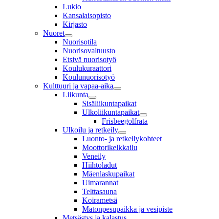
Lukio
Kansalaisopisto
Kirjasto
Nuoret
Nuorisotila
Nuorisovaltuusto
Etsivä nuorisotyö
Koulukuraattori
Koulunuorisotyö
Kulttuuri ja vapaa-aika
Liikunta
Sisäliikuntapaikat
Ulkoliikuntapaikat
Frisbeegolfrata
Ulkoilu ja retkeily
Luonto- ja retkeilykohteet
Moottorikelkkailu
Veneily
Hiihtoladut
Mäenlaskupaikat
Uimarannat
Telttasauna
Koirametsä
Matonpesupaikka ja vesipiste
Metsästys ja kalastus