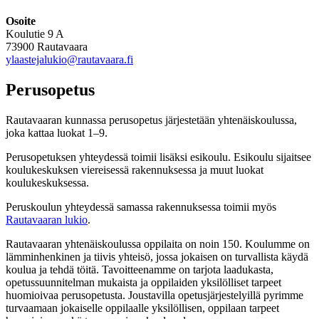
Osoite
Koulutie 9 A
73900 Rautavaara
ylaastejalukio­@rautavaara.fi
Perusopetus
Rautavaaran kunnassa perusopetus järjestetään yhtenäiskoulussa,
joka kattaa luokat 1–9.
Perusopetuksen yhteydessä toimii lisäksi esikoulu. Esikoulu sijaitsee
koulukeskuksen viereisessä rakennuksessa ja muut luokat
koulukeskuksessa.
Peruskoulun yhteydessä samassa rakennuksessa toimii myös
Rautavaaran lukio
.
Rautavaaran yhtenäiskoulussa oppilaita on noin 150. Koulumme on
lämminhenkinen ja tiivis yhteisö, jossa jokaisen on turvallista käydä
koulua ja tehdä töitä. Tavoitteenamme on tarjota laadukasta,
opetussuunnitelman mukaista ja oppilaiden yksilölliset tarpeet
huomioivaa perusopetusta. Joustavilla opetusjärjestelyillä pyrimme
turvaamaan jokaiselle oppilaalle yksilöllisen, oppilaan tarpeet