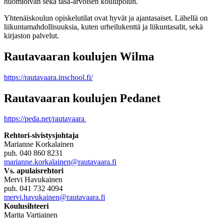
huomioivan sekä tasa-arvoisen koulupolun.
Yhtenäiskoulun opiskelutilat ovat hyvät ja ajantasaiset. Lähellä on
liikuntamahdollisuuksia, kuten urheilukenttä ja liikuntasalit, sekä
kirjaston palvelut.
Rautavaaran koulujen Wilma
https://rautavaara.inschool.fi/
Rautavaaran koulujen Pedanet
https://peda.net/rautavaara
Rehtori-sivistysjohtaja
Marianne Korkalainen
puh. 040 860 8231
marianne.korkalainen@rautavaara.fi
Vs. apulaisrehtori
Mervi Havukainen
puh. 041 732 4094
mervi.havukainen@rautavaara.fi
Koulusihteeri
Marita Vartiainen