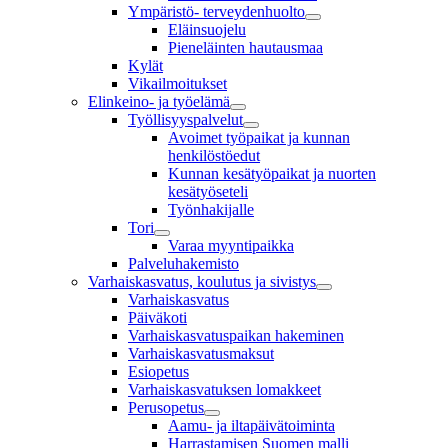
Ympäristö- terveydenhuolto
Eläinsuojelu
Pieneläinten hautausmaa
Kylät
Vikailmoitukset
Elinkeino- ja työelämä
Työllisyyspalvelut
Avoimet työpaikat ja kunnan
henkilöstöedut
Kunnan kesätyöpaikat ja nuorten
kesätyöseteli
Työnhakijalle
Tori
Varaa myyntipaikka
Palveluhakemisto
Varhaiskasvatus, koulutus ja sivistys
Varhaiskasvatus
Päiväkoti
Varhaiskasvatuspaikan hakeminen
Varhaiskasvatusmaksut
Esiopetus
Varhaiskasvatuksen lomakkeet
Perusopetus
Aamu- ja iltapäivätoiminta
Harrastamisen Suomen malli