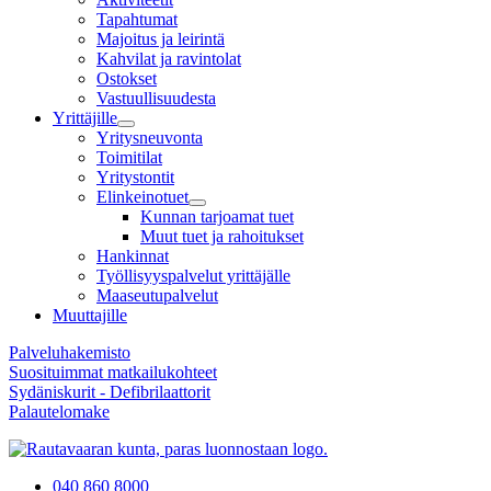
Tapahtumat
Majoitus ja leirintä
Kahvilat ja ravintolat
Ostokset
Vastuullisuudesta
Yrittäjille
Yritysneuvonta
Toimitilat
Yritystontit
Elinkeinotuet
Kunnan tarjoamat tuet
Muut tuet ja rahoitukset
Hankinnat
Työllisyyspalvelut yrittäjälle
Maaseutupalvelut
Muuttajille
Palveluhakemisto
Suosituimmat matkailukohteet
Sydäniskurit - Defibrilaattorit
Palautelomake
040 860 8000