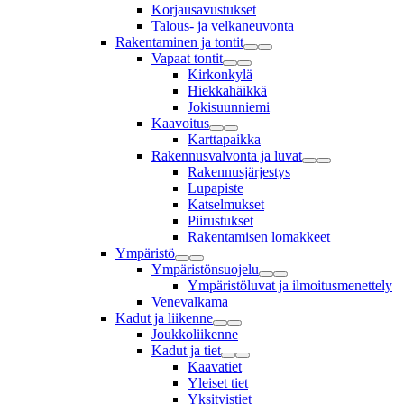
Korjausavustukset
Talous- ja velkaneuvonta
Rakentaminen ja tontit
Vapaat tontit
Kirkonkylä
Hiekkahäikkä
Jokisuunniemi
Kaavoitus
Karttapaikka
Rakennusvalvonta ja luvat
Rakennusjärjestys
Lupapiste
Katselmukset
Piirustukset
Rakentamisen lomakkeet
Ympäristö
Ympäristönsuojelu
Ympäristöluvat ja ilmoitusmenettely
Venevalkama
Kadut ja liikenne
Joukkoliikenne
Kadut ja tiet
Kaavatiet
Yleiset tiet
Yksityistiet