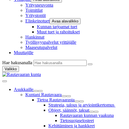
Yritysneuvonta
Toimitilat
Yritystontit
Elinkeinotuet
Avaa alavalikko
Kunnan tarjoamat tuet
Muut tuet ja rahoitukset
Hankinnat
Työllisyyspalvelut yrittäjälle
Maaseutupalvelut
Muuttajille
Hae hakusanalla
Valikko
Asukkaille
Kuntani Rautavaara
Tietoa Rautavaarasta
Strategia, talous ja arviointikertomus
Ohjeet, säännöt, taksat
Rautavaaran kunnan vaakuna
Tietosuojaselosteet
Kehittäminen ja hankkeet