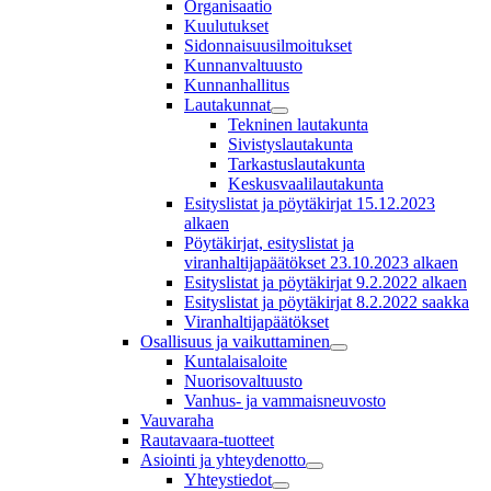
Organisaatio
Kuulutukset
Sidonnaisuusilmoitukset
Kunnanvaltuusto
Kunnanhallitus
Lautakunnat
Tekninen lautakunta
Sivistyslautakunta
Tarkastuslautakunta
Keskusvaalilautakunta
Esityslistat ja pöytäkirjat 15.12.2023
alkaen
Pöytäkirjat, esityslistat ja
viranhaltijapäätökset 23.10.2023 alkaen
Esityslistat ja pöytäkirjat 9.2.2022 alkaen
Esityslistat ja pöytäkirjat 8.2.2022 saakka
Viranhaltijapäätökset
Osallisuus ja vaikuttaminen
Kuntalaisaloite
Nuorisovaltuusto
Vanhus- ja vammaisneuvosto
Vauvaraha
Rautavaara-tuotteet
Asiointi ja yhteydenotto
Yhteystiedot