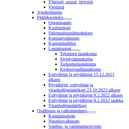
Yhteisöt, seurat, järjestöt
Viestintä
Ajankohtaista
Päätöksenteko
Organisaatio
Kuulutukset
Sidonnaisuusilmoitukset
Kunnanvaltuusto
Kunnanhallitus
Lautakunnat
Tekninen lautakunta
Sivistyslautakunta
Tarkastuslautakunta
Keskusvaalilautakunta
Esityslistat ja pöytäkirjat 15.12.2023
alkaen
Pöytäkirjat, esityslistat ja
viranhaltijapäätökset 23.10.2023 alkaen
Esityslistat ja pöytäkirjat 9.2.2022 alkaen
Esityslistat ja pöytäkirjat 8.2.2022 saakka
Viranhaltijapäätökset
Osallisuus ja vaikuttaminen
Kuntalaisaloite
Nuorisovaltuusto
Vanhus- ja vammaisneuvosto