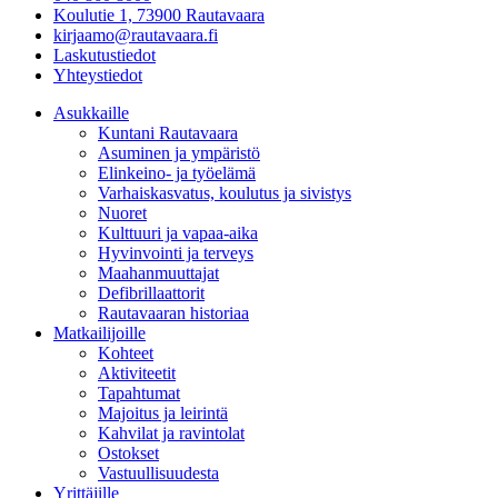
Koulutie 1, 73900 Rautavaara
kirjaamo@rautavaara.fi
Laskutustiedot
Yhteystiedot
Asukkaille
Kuntani Rautavaara
Asuminen ja ympäristö
Elinkeino- ja työelämä
Varhaiskasvatus, koulutus ja sivistys
Nuoret
Kulttuuri ja vapaa-aika
Hyvinvointi ja terveys
Maahanmuuttajat
Defibrillaattorit
Rautavaaran historiaa
Matkailijoille
Kohteet
Aktiviteetit
Tapahtumat
Majoitus ja leirintä
Kahvilat ja ravintolat
Ostokset
Vastuullisuudesta
Yrittäjille