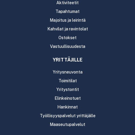
Aktiviteetit
Tapahtumat
Majoitus ja leirintä
Kahvilat ja ravintolat
Ostokset
Vastuullisuudesta
YRITTÄJILLE
Yritysneuvonta
Toimitilat
Yritystontit
Elinkeinotuet
Hankinnat
Työllisyyspalvelut yrittäjälle
Maaseutupalvelut