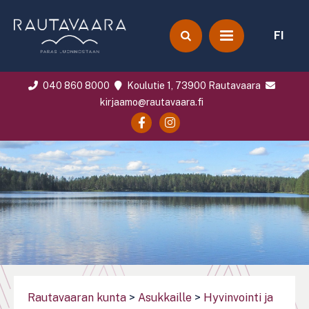
FI
040 860 8000
Koulutie 1, 73900 Rautavaara
kirjaamo@rautavaara.fi
Rautavaaran kunta
>
Asukkaille
>
Hyvinvointi ja