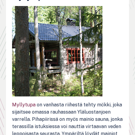
Myllytupa
on vanhasta riihestä tehty mökki, joka
sijaitsee omassa rauhassaan Yläluostanjoen
varrella. Pihapiirissä on myös mainio sauna, jonka
terassilla istuksiessa voi nauttia virtaavan veden
leppoisasta seurasta. Ympäriltä löydät mainiot