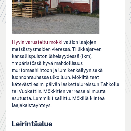
Hyvin varusteltu mökki
valtion laajojen
metsästysmaiden vieressä, Tiilikkajärven
kansallispuiston läheisyydessä (1km).
Ympäristössä hyvä mahdollisuus
murtomaahiihtoon ja lumikenkäilyyn sekä
luonnonrauhassa ulkoiluun. Mökiltä teet
kätevästi esim. päivän laskettelureissun Tahkolle
tai Vuokattiin. Mökkitien varressa ei muuta
asutusta. Lemmikit sallittu. Mökillä kiinteä
laajakaistayhteys.
Leirintäalue