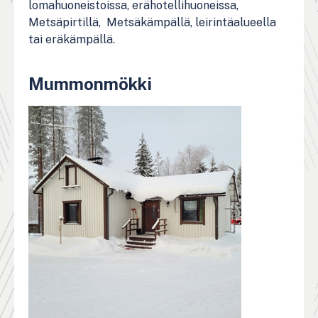
lomahuoneistoissa, erähotellihuoneissa,
Metsäpirtillä, Metsäkämpällä, leirintäalueella
tai eräkämpällä.
Mummonmökki