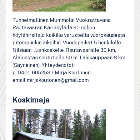
Tunnelmallinen Mummola! Vuokrattavana
Rautavaaran Karinkylällä 90 neliön
höylähirsitalo kaikilla varusteilla vuorokaudesta
pitempiinkin aikoihin. Vuodepaikat 5 henkilölle.
Nilsiään, Juankoskelle, Rautavaaralle 30 km,
Alaluostan seututielle 50 m. Lähikauppaan 8 km
(Säyneinen). Yhteydenotot:
p. 0400 605253 / Mirja Koutonen,
email mirjakoutonen@gmail.com
Koskimaja