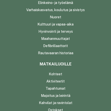
Elinkeino- ja työelämä
Varhaiskasvatus, koulutus ja sivistys
Nuoret
Kulttuuri ja vapaa-aika
Hyvinvointi ja terveys
Maahanmuuttajat
Defibrillaattorit
Rautavaaran historiaa
MATKAILIJOILLE
Kohteet
Aktiviteetit
Tapahtumat
Majoitus ja leirintä
Kahvilat ja ravintolat
Ostokset