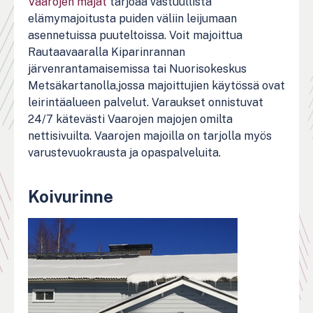
Vaarojen majat
tarjoaa vastuullista
elämymajoitusta puiden väliin leijumaan
asennetuissa puuteltoissa. Voit majoittua
Rautaavaaralla Kiparinrannan
järvenrantamaisemissa tai Nuorisokeskus
Metsäkartanolla,jossa majoittujien käytössä ovat
leirintäalueen palvelut. Varaukset onnistuvat
24/7 kätevästi Vaarojen majojen omilta
nettisivuilta. Vaarojen majoilla on tarjolla myös
varustevuokrausta ja opaspalveluita.
Koivurinne