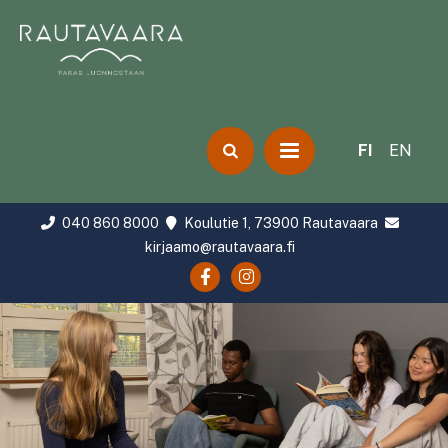
FI
EN
040 860 8000
Koulutie 1, 73900 Rautavaara
kirjaamo@rautavaara.fi