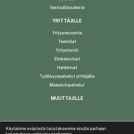
Vastuullisuudesta
YRITTÄJILLE
Yritysneuvonta
Toimitilat
Yritystontit
Elinkeinotuet
Hankinnat
Työllisyyspalvelut yrittäjälle
Maaseutupalvelut
MUUTTAJILLE
Käytämme evästeitä tarjotaksemme sinulle parhaan