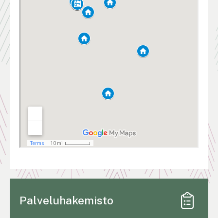
Palveluhakemisto