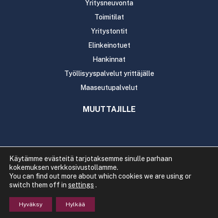
Yritysneuvonta
Toimitilat
Yritystontit
Elinkeinotuet
Hankinnat
Työllisyyspalvelut yrittäjälle
Maaseutupalvelut
MUUTTAJILLE
Käytämme evästeitä tarjotaksemme sinulle parhaan
kokemuksen verkkosivustollamme.
Copyright 2020 Rautavaaran kunta
You can find out more about which cookies we are using or
Tietosuoja
Saavutettavuus
switch them off in
settings
.
Hyväksy
Hylkää