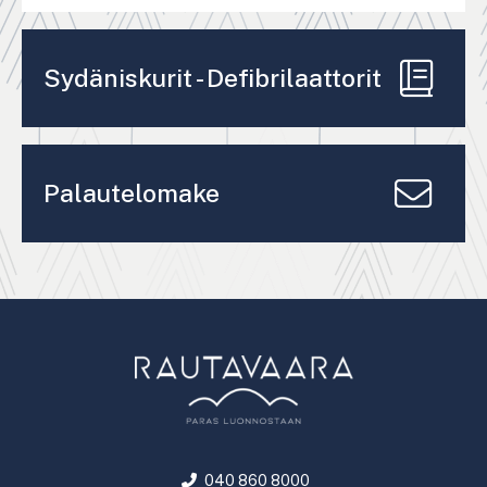
Sydäniskurit - Defibrilaattorit
Palautelomake
040 860 8000