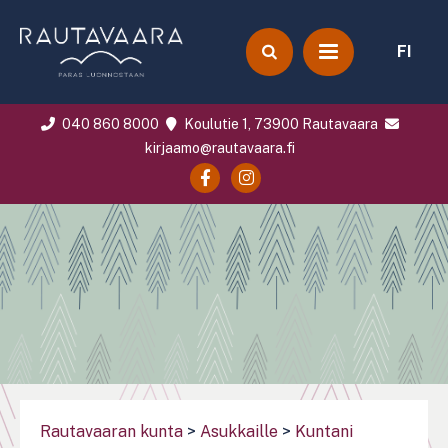
FI
040 860 8000
Koulutie 1, 73900 Rautavaara
kirjaamo@rautavaara.fi
Rautavaaran kunta
>
Asukkaille
>
Kuntani