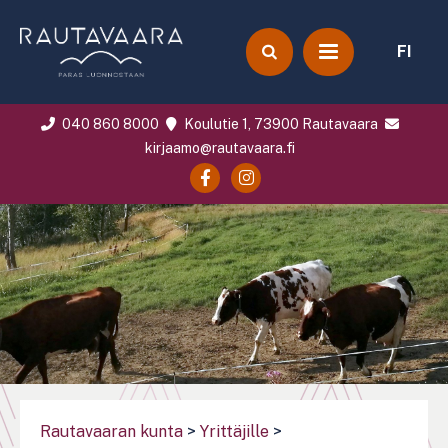
FI
040 860 8000
Koulutie 1, 73900 Rautavaara
kirjaamo@rautavaara.fi
Rautavaaran kunta
>
Yrittäjille
>