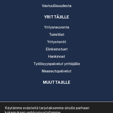
Vastuullisuudesta
YRITTÄJILLE
Yritysneuvonta
Toimitilat
Yritystontit
Elinkeinotuet
Hankinnat
Työllisyyspalvelut yrittäjälle
Maaseutupalvelut
MUUTTAJILLE
Käytämme evästeitä tarjotaksemme sinulle parhaan
kokemuksen verkkosivustollamme.
Copyright 2020 Rautavaaran kunta