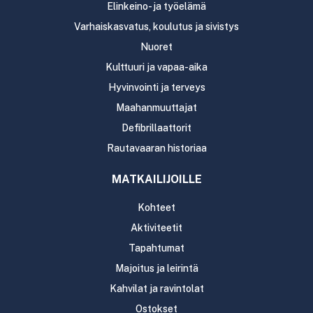
Elinkeino- ja työelämä
Varhaiskasvatus, koulutus ja sivistys
Nuoret
Kulttuuri ja vapaa-aika
Hyvinvointi ja terveys
Maahanmuuttajat
Defibrillaattorit
Rautavaaran historiaa
MATKAILIJOILLE
Kohteet
Aktiviteetit
Tapahtumat
Majoitus ja leirintä
Kahvilat ja ravintolat
Ostokset