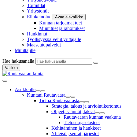
Toimitilat
Yritystontit
Elinkeinotuet
Avaa alavalikko
Kunnan tarjoamat tuet
Muut tuet ja rahoitukset
Hankinnat
Työllisyyspalvelut yrittäjälle
Maaseutupalvelut
Muuttajille
Hae hakusanalla
Valikko
Asukkaille
Kuntani Rautavaara
Tietoa Rautavaarasta
Strategia, talous ja arviointikertomus
Ohjeet, säännöt, taksat
Rautavaaran kunnan vaakuna
Tietosuojaselosteet
Kehittäminen ja hankkeet
Yhteisöt, seurat, järjestöt