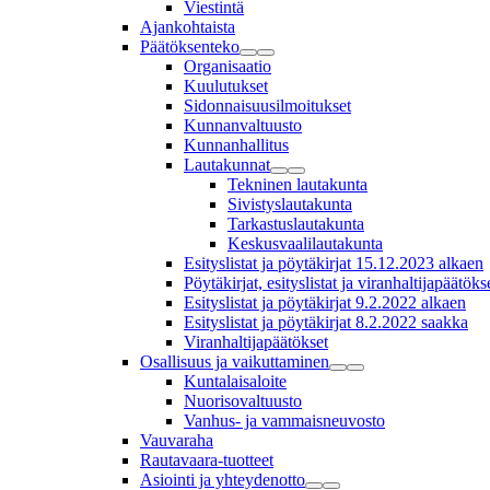
Viestintä
Ajankohtaista
Päätöksenteko
Organisaatio
Kuulutukset
Sidonnaisuusilmoitukset
Kunnanvaltuusto
Kunnanhallitus
Lautakunnat
Tekninen lautakunta
Sivistyslautakunta
Tarkastuslautakunta
Keskusvaalilautakunta
Esityslistat ja pöytäkirjat 15.12.2023 alkaen
Pöytäkirjat, esityslistat ja viranhaltijapäätö
Esityslistat ja pöytäkirjat 9.2.2022 alkaen
Esityslistat ja pöytäkirjat 8.2.2022 saakka
Viranhaltijapäätökset
Osallisuus ja vaikuttaminen
Kuntalaisaloite
Nuorisovaltuusto
Vanhus- ja vammaisneuvosto
Vauvaraha
Rautavaara-tuotteet
Asiointi ja yhteydenotto