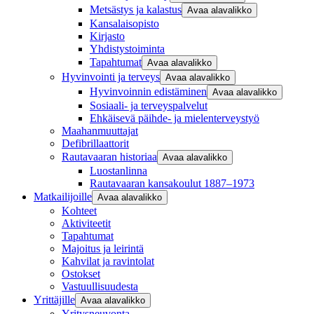
Metsästys ja kalastus
Avaa alavalikko
Kansalaisopisto
Kirjasto
Yhdistystoiminta
Tapahtumat
Avaa alavalikko
Hyvinvointi ja terveys
Avaa alavalikko
Hyvinvoinnin edistäminen
Avaa alavalikko
Sosiaali- ja terveyspalvelut
Ehkäisevä päihde- ja mielenterveystyö
Maahanmuuttajat
Defibrillaattorit
Rautavaaran historiaa
Avaa alavalikko
Luostanlinna
Rautavaaran kansakoulut 1887–1973
Matkailijoille
Avaa alavalikko
Kohteet
Aktiviteetit
Tapahtumat
Majoitus ja leirintä
Kahvilat ja ravintolat
Ostokset
Vastuullisuudesta
Yrittäjille
Avaa alavalikko
Yritysneuvonta