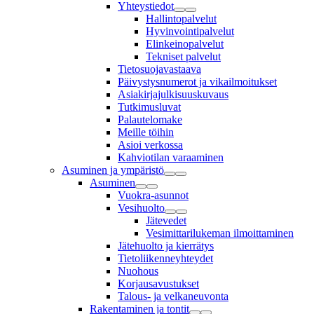
Yhteystiedot
Hallintopalvelut
Hyvinvointipalvelut
Elinkeinopalvelut
Tekniset palvelut
Tietosuojavastaava
Päivystysnumerot ja vikailmoitukset
Asiakirjajulkisuuskuvaus
Tutkimusluvat
Palautelomake
Meille töihin
Asioi verkossa
Kahviotilan varaaminen
Asuminen ja ympäristö
Asuminen
Vuokra-asunnot
Vesihuolto
Jätevedet
Vesimittarilukeman ilmoittaminen
Jätehuolto ja kierrätys
Tietoliikenneyhteydet
Nuohous
Korjausavustukset
Talous- ja velkaneuvonta
Rakentaminen ja tontit