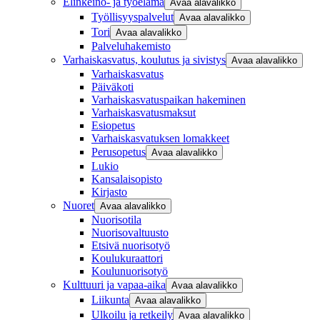
Elinkeino- ja työelämä
Avaa alavalikko
Työllisyyspalvelut
Avaa alavalikko
Tori
Avaa alavalikko
Palveluhakemisto
Varhaiskasvatus, koulutus ja sivistys
Avaa alavalikko
Varhaiskasvatus
Päiväkoti
Varhaiskasvatuspaikan hakeminen
Varhaiskasvatusmaksut
Esiopetus
Varhaiskasvatuksen lomakkeet
Perusopetus
Avaa alavalikko
Lukio
Kansalaisopisto
Kirjasto
Nuoret
Avaa alavalikko
Nuorisotila
Nuorisovaltuusto
Etsivä nuorisotyö
Koulukuraattori
Koulunuorisotyö
Kulttuuri ja vapaa-aika
Avaa alavalikko
Liikunta
Avaa alavalikko
Ulkoilu ja retkeily
Avaa alavalikko