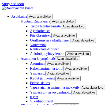
Siirry sisältöön
Asukkaille
Avaa alavalikko
Kuntani Rautavaara
Avaa alavalikko
Tietoa Rautavaarasta
Avaa alavalikko
Ajankohtaista
Päätöksenteko
Avaa alavalikko
Osallisuus ja vaikuttaminen
Avaa alavalikko
Vauvaraha
Rautavaara-tuotteet
Asiointi ja yhteydenotto
Avaa alavalikko
Asuminen ja ympäristö
Avaa alavalikko
Asuminen
Avaa alavalikko
Rakentaminen ja tontit
Avaa alavalikko
Ympäristö
Avaa alavalikko
Kadut ja liikenne
Avaa alavalikko
Pelastuslaitos
Vapaa-ajan asuminen ja mökkeily
Avaa alavalikko
Ympäristö- terveydenhuolto
Avaa alavalikko
Kylät
Vikailmoitukset