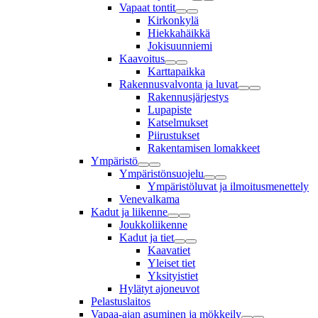
Vapaat tontit
Kirkonkylä
Hiekkahäikkä
Jokisuunniemi
Kaavoitus
Karttapaikka
Rakennusvalvonta ja luvat
Rakennusjärjestys
Lupapiste
Katselmukset
Piirustukset
Rakentamisen lomakkeet
Ympäristö
Ympäristönsuojelu
Ympäristöluvat ja ilmoitusmenettely
Venevalkama
Kadut ja liikenne
Joukkoliikenne
Kadut ja tiet
Kaavatiet
Yleiset tiet
Yksityistiet
Hylätyt ajoneuvot
Pelastuslaitos
Vapaa-ajan asuminen ja mökkeily