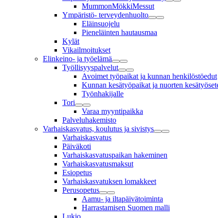
MummonMökkiMessut
Ympäristö- terveydenhuolto
Eläinsuojelu
Pieneläinten hautausmaa
Kylät
Vikailmoitukset
Elinkeino- ja työelämä
Työllisyyspalvelut
Avoimet työpaikat ja kunnan henkilöstöedut
Kunnan kesätyöpaikat ja nuorten kesätyösete
Työnhakijalle
Tori
Varaa myyntipaikka
Palveluhakemisto
Varhaiskasvatus, koulutus ja sivistys
Varhaiskasvatus
Päiväkoti
Varhaiskasvatuspaikan hakeminen
Varhaiskasvatusmaksut
Esiopetus
Varhaiskasvatuksen lomakkeet
Perusopetus
Aamu- ja iltapäivätoiminta
Harrastamisen Suomen malli
Lukio