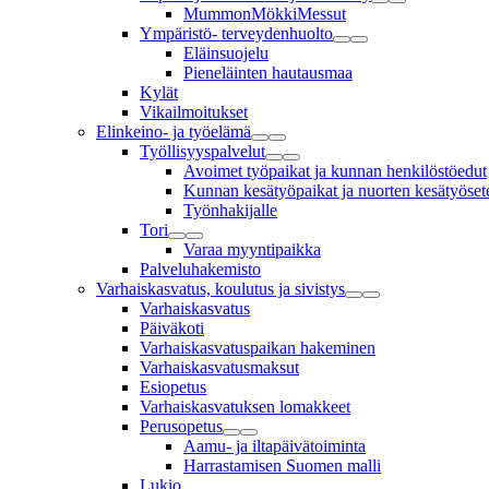
MummonMökkiMessut
Ympäristö- terveydenhuolto
Eläinsuojelu
Pieneläinten hautausmaa
Kylät
Vikailmoitukset
Elinkeino- ja työelämä
Työllisyyspalvelut
Avoimet työpaikat ja kunnan henkilöstöedut
Kunnan kesätyöpaikat ja nuorten kesätyösete
Työnhakijalle
Tori
Varaa myyntipaikka
Palveluhakemisto
Varhaiskasvatus, koulutus ja sivistys
Varhaiskasvatus
Päiväkoti
Varhaiskasvatuspaikan hakeminen
Varhaiskasvatusmaksut
Esiopetus
Varhaiskasvatuksen lomakkeet
Perusopetus
Aamu- ja iltapäivätoiminta
Harrastamisen Suomen malli
Lukio