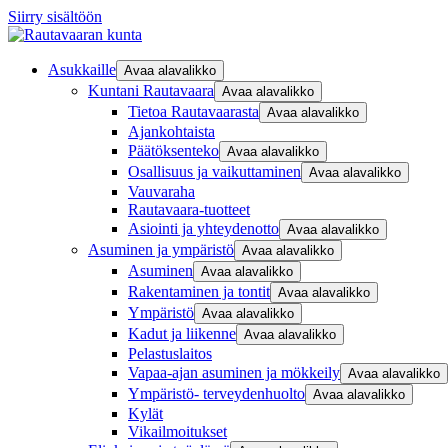
Siirry sisältöön
Asukkaille
Avaa alavalikko
Kuntani Rautavaara
Avaa alavalikko
Tietoa Rautavaarasta
Avaa alavalikko
Ajankohtaista
Päätöksenteko
Avaa alavalikko
Osallisuus ja vaikuttaminen
Avaa alavalikko
Vauvaraha
Rautavaara-tuotteet
Asiointi ja yhteydenotto
Avaa alavalikko
Asuminen ja ympäristö
Avaa alavalikko
Asuminen
Avaa alavalikko
Rakentaminen ja tontit
Avaa alavalikko
Ympäristö
Avaa alavalikko
Kadut ja liikenne
Avaa alavalikko
Pelastuslaitos
Vapaa-ajan asuminen ja mökkeily
Avaa alavalikko
Ympäristö- terveydenhuolto
Avaa alavalikko
Kylät
Vikailmoitukset