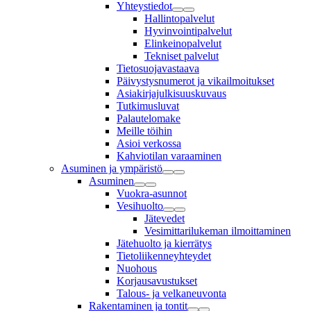
Yhteystiedot
Hallintopalvelut
Hyvinvointipalvelut
Elinkeinopalvelut
Tekniset palvelut
Tietosuojavastaava
Päivystysnumerot ja vikailmoitukset
Asiakirjajulkisuuskuvaus
Tutkimusluvat
Palautelomake
Meille töihin
Asioi verkossa
Kahviotilan varaaminen
Asuminen ja ympäristö
Asuminen
Vuokra-asunnot
Vesihuolto
Jätevedet
Vesimittarilukeman ilmoittaminen
Jätehuolto ja kierrätys
Tietoliikenneyhteydet
Nuohous
Korjausavustukset
Talous- ja velkaneuvonta
Rakentaminen ja tontit