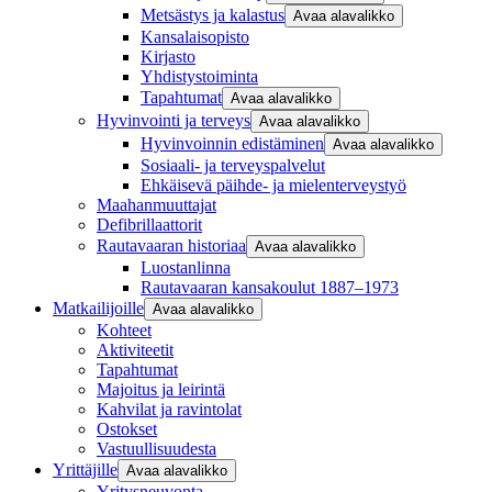
Metsästys ja kalastus
Avaa alavalikko
Kansalaisopisto
Kirjasto
Yhdistystoiminta
Tapahtumat
Avaa alavalikko
Hyvinvointi ja terveys
Avaa alavalikko
Hyvinvoinnin edistäminen
Avaa alavalikko
Sosiaali- ja terveyspalvelut
Ehkäisevä päihde- ja mielenterveystyö
Maahanmuuttajat
Defibrillaattorit
Rautavaaran historiaa
Avaa alavalikko
Luostanlinna
Rautavaaran kansakoulut 1887–1973
Matkailijoille
Avaa alavalikko
Kohteet
Aktiviteetit
Tapahtumat
Majoitus ja leirintä
Kahvilat ja ravintolat
Ostokset
Vastuullisuudesta
Yrittäjille
Avaa alavalikko
Yritysneuvonta