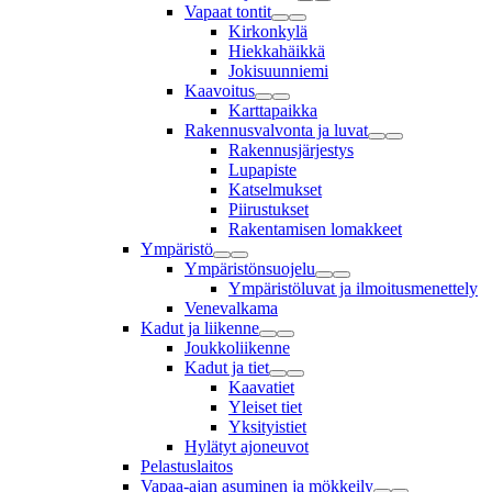
Vapaat tontit
Kirkonkylä
Hiekkahäikkä
Jokisuunniemi
Kaavoitus
Karttapaikka
Rakennusvalvonta ja luvat
Rakennusjärjestys
Lupapiste
Katselmukset
Piirustukset
Rakentamisen lomakkeet
Ympäristö
Ympäristönsuojelu
Ympäristöluvat ja ilmoitusmenettely
Venevalkama
Kadut ja liikenne
Joukkoliikenne
Kadut ja tiet
Kaavatiet
Yleiset tiet
Yksityistiet
Hylätyt ajoneuvot
Pelastuslaitos
Vapaa-ajan asuminen ja mökkeily