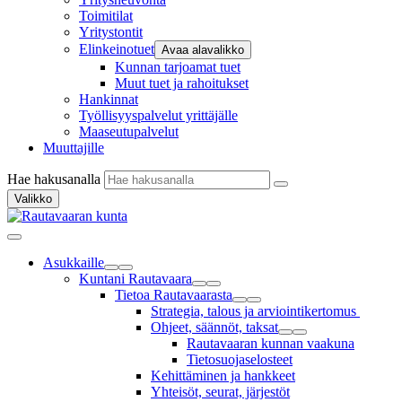
Toimitilat
Yritystontit
Elinkeinotuet
Avaa alavalikko
Kunnan tarjoamat tuet
Muut tuet ja rahoitukset
Hankinnat
Työllisyyspalvelut yrittäjälle
Maaseutupalvelut
Muuttajille
Hae hakusanalla
Valikko
Asukkaille
Kuntani Rautavaara
Tietoa Rautavaarasta
Strategia, talous ja arviointikertomus
Ohjeet, säännöt, taksat
Rautavaaran kunnan vaakuna
Tietosuojaselosteet
Kehittäminen ja hankkeet
Yhteisöt, seurat, järjestöt