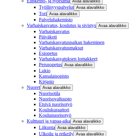
Elinkeino- ja työelämä
Avaa alavalikko
Työllisyyspalvelut
Avaa alavalikko
Tori
Avaa alavalikko
Palveluhakemisto
Varhaiskasvatus, koulutus ja sivistys
Avaa alavalikko
Varhaiskasvatus
Päiväkoti
Varhaiskasvatuspaikan hakeminen
Varhaiskasvatusmaksut
Esiopetus
Varhaiskasvatuksen lomakkeet
Perusopetus
Avaa alavalikko
Lukio
Kansalaisopisto
Kirjasto
Nuoret
Avaa alavalikko
Nuorisotila
Nuorisovaltuusto
Etsivä nuorisotyö
Koulukuraattori
Koulunuorisotyö
Kulttuuri ja vapaa-aika
Avaa alavalikko
Liikunta
Avaa alavalikko
Ulkoilu ja retkeily
Avaa alavalikko