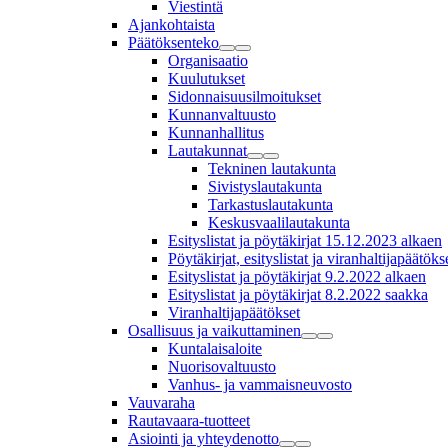
Viestintä
Ajankohtaista
Päätöksenteko
Organisaatio
Kuulutukset
Sidonnaisuusilmoitukset
Kunnanvaltuusto
Kunnanhallitus
Lautakunnat
Tekninen lautakunta
Sivistyslautakunta
Tarkastuslautakunta
Keskusvaalilautakunta
Esityslistat ja pöytäkirjat 15.12.2023 alkaen
Pöytäkirjat, esityslistat ja viranhaltijapäätö
Esityslistat ja pöytäkirjat 9.2.2022 alkaen
Esityslistat ja pöytäkirjat 8.2.2022 saakka
Viranhaltijapäätökset
Osallisuus ja vaikuttaminen
Kuntalaisaloite
Nuorisovaltuusto
Vanhus- ja vammaisneuvosto
Vauvaraha
Rautavaara-tuotteet
Asiointi ja yhteydenotto