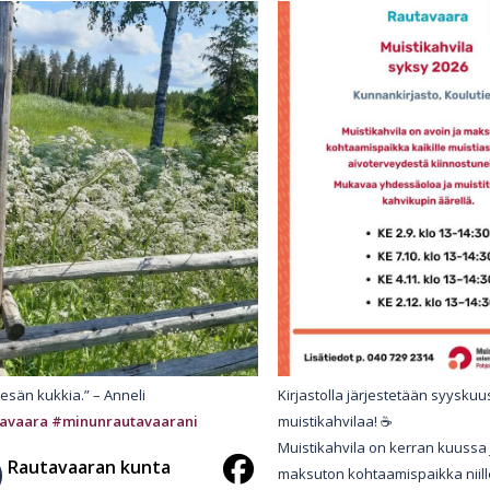
esän kukkia.” – Anneli
Kirjastolla järjestetään syysku
avaara
#minunrautavaarani
muistikahvilaa! ☕️
Muistikahvila on kerran kuussa 
Rautavaaran kunta
maksuton kohtaamispaikka niille