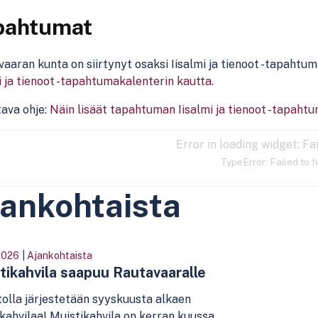
pahtumat
aaran kunta on siirtynyt osaksi Iisalmi ja tienoot -tapahtu
i ja tienoot -tapahtumakalenterin kautta.
ava ohje:
Näin lisäät tapahtuman Iisalmi ja tienoot -tapaht
Error in loading widget: Fa
TypeError: Failed to 
ankohtaista
2026
|
Ajankohtaista
tikahvila saapuu Rautavaaralle
tolla järjestetään syyskuusta alkaen
kahvilaa! Muistikahvila on kerran kuussa