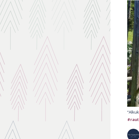
“Alkuk
#raut