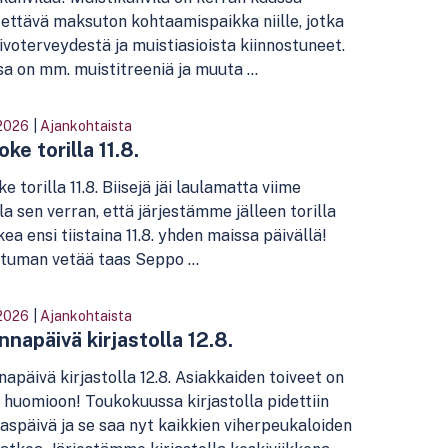
tettävä maksuton kohtaamispaikka niille, jotka
ivoterveydestä ja muistiasioista kiinnostuneet.
a on mm. muistitreeniä ja muuta ...
2026
|
Ajankohtaista
ke torilla 11.8.
e torilla 11.8. Biisejä jäi laulamatta viime
la sen verran, että järjestämme jälleen torilla
ea ensi tiistaina 11.8. yhden maissa päivällä!
tuman vetää taas Seppo ...
2026
|
Ajankohtaista
napäivä kirjastolla 12.8.
apäivä kirjastolla 12.8. Asiakkaiden toiveet on
 huomioon! Toukokuussa kirjastolla pidettiin
aspäivä ja se saa nyt kaikkien viherpeukaloiden