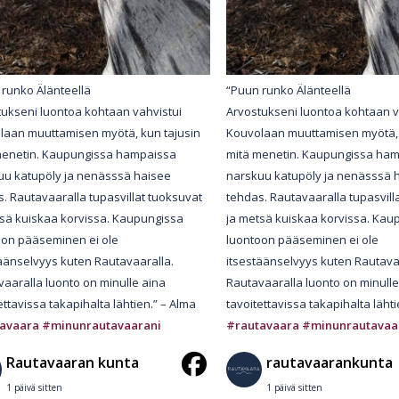
 runko Älänteellä
“Puun runko Älänteellä
tukseni luontoa kohtaan vahvistui
Arvostukseni luontoa kohtaan v
laan muuttamisen myötä, kun tajusin
Kouvolaan muuttamisen myötä, 
menetin. Kaupungissa hampaissa
mitä menetin. Kaupungissa ha
uu katupöly ja nenässsä haisee
narskuu katupöly ja nenässsä 
. Rautavaaralla tupasvillat tuoksuvat
tehdas. Rautavaaralla tupasvill
tsä kuiskaa korvissa. Kaupungissa
ja metsä kuiskaa korvissa. Kau
oon pääseminen ei ole
luontoon pääseminen ei ole
äänselvyys kuten Rautavaaralla.
itsestäänselvyys kuten Rautava
aaralla luonto on minulle aina
Rautavaaralla luonto on minulle
ettavissa takapihalta lähtien.” – Alma
tavoitettavissa takapihalta lähti
avaara
#minunrautavaarani
#rautavaara
#minunrautavaa
Rautavaaran kunta
rautavaarankunta
1 päivä sitten
1 päivä sitten