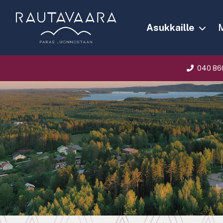
Asukkaille
M
040 86