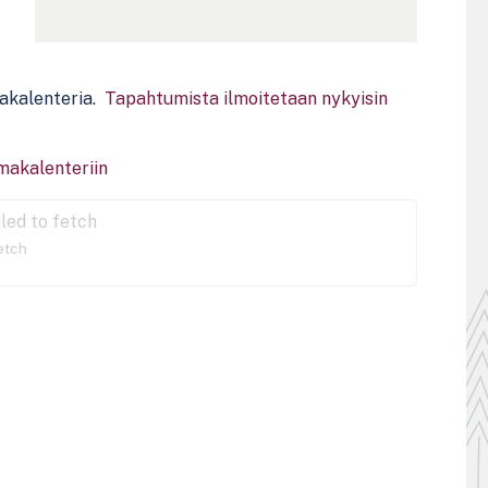
makalenteria.
Tapahtumista ilmoitetaan nykyisin
umakalenteriin
iled to fetch
fetch