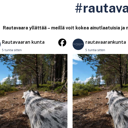
#rautav
Rautavaara yllättää – meillä voit kokea ainutlaatuisia ja
Rautavaaran kunta
rautavaarankunta
5 tuntia sitten
5 tuntia sitten