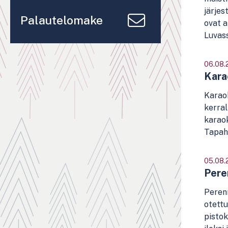
järjes
Palautelomake
ovat a
Luvass
06.08.
Karao
Karaok
kerral
karaok
Tapah
05.08.
Peren
Perenn
otettu
pistok