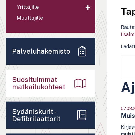
Yrittäjille
Ta
Muuttajille
Rautav
Iisalm
Ladatt
Palveluhakemisto
Suosituimmat
Aj
matkailukohteet
07.08.
Sydäniskurit -
Muis
Defibrilaattorit
Kirjas
muisti