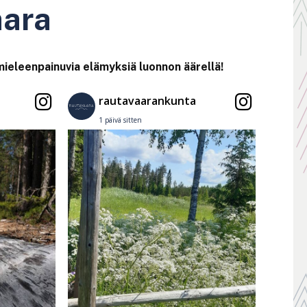
aara
 mieleenpainuvia elämyksiä luonnon äärellä!
rautavaarankunta
1 päivä sitten