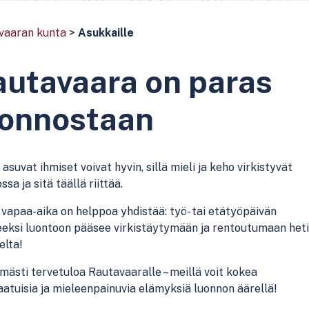
vaaran kunta
>
Asukkaille
utavaara on paras
uonnostaan
 asuvat ihmiset voivat hyvin, sillä mieli ja keho virkistyvät
ssa ja sitä täällä riittää.
 vapaa-aika on helppoa yhdistää: työ- tai etätyöpäivän
eeksi luontoon pääsee virkistäytymään ja rentoutumaan heti
elta!
ästi tervetuloa Rautavaaralle – meillä voit kokea
aatuisia ja mieleenpainuvia elämyksiä luonnon äärellä!