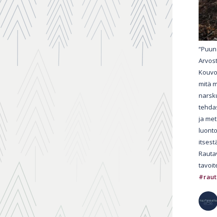
“Puun
Arvos
Kouvo
mitä 
narsk
tehdas
ja me
luont
itsest
Rautav
tavoit
#raut