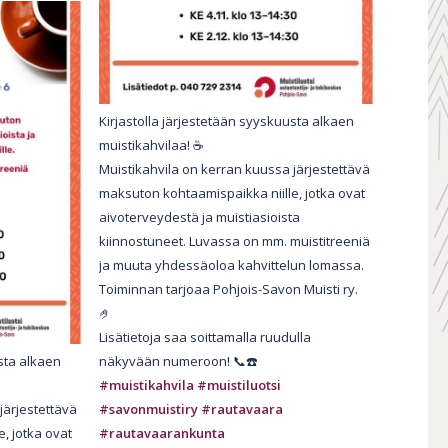
Kirjastolla järjestetään syyskuusta alkaen
muistikahvilaa! ☕️
Muistikahvila on kerran kuussa järjestettävä
maksuton kohtaamispaikka niille, jotka ovat
aivoterveydestä ja muistiasioista
kiinnostuneet. Luvassa on mm. muistitreeniä
ja muuta yhdessäoloa kahvittelun lomassa.
Toiminnan tarjoaa Pohjois-Savon Muisti ry.
🤌
Lisätietoja saa soittamalla ruudulla
usta alkaen
näkyvään numeroon! 📞☎️
#muistikahvila
#muistiluotsi
järjestettävä
#savonmuistiry
#rautavaara
, jotka ovat
#rautavaarankunta