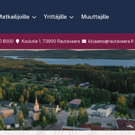
atkailijoille
Yrittäjille
Muuttajille
0 8000
Koulutie 1, 73900 Rautavaara
kirjaamo@rautavaara.fi