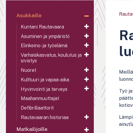
Rauta
Asukkaille
Kuntani Rautavaara
Ra
Asuminen ja ympäristö
Elinkeino- ja työelämä
l
Varhaiskasvatus, koulutus ja
sivistys
Nuoret
Meillä
luonno
Kulttuuri ja vapaa-aika
Hyvinvointi ja terveys
Työ ja
päätt
Maahanmuuttajat
kotiov
Defibrillaattorit
Lämpim
Rautavaaran historiaa
ainutl
Matkailijoille