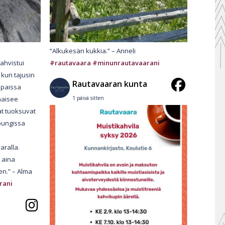
“Alkukesän kukkia.” – Anneli
ahvistui
#rautavaara
#minunrautavaarani
kun tajusin
Rautavaaran kunta
mpaissa
haisee
1 päivä sitten
at tuoksuvat
pungissa
aralla.
 aina
en.” – Alma
rani