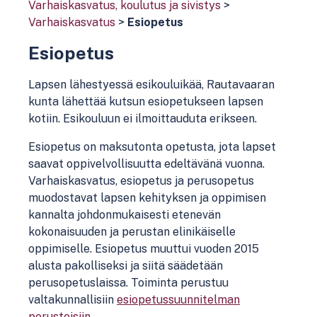
Varhaiskasvatus, koulutus ja sivistys
>
Varhaiskasvatus
>
Esiopetus
Esiopetus
Lapsen lähestyessä esikouluikää, Rautavaaran
kunta lähettää kutsun esiopetukseen lapsen
kotiin. Esikouluun ei ilmoittauduta erikseen.
Esiopetus on maksutonta opetusta, jota lapset
saavat oppivelvollisuutta edeltävänä vuonna.
Varhaiskasvatus, esiopetus ja perusopetus
muodostavat lapsen kehityksen ja oppimisen
kannalta johdonmukaisesti etenevän
kokonaisuuden ja perustan elinikäiselle
oppimiselle. Esiopetus muuttui vuoden 2015
alusta pakolliseksi ja siitä säädetään
perusopetuslaissa. Toiminta perustuu
valtakunnallisiin
esiopetussuunnitelman
perusteisiin
.