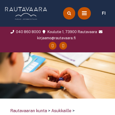
FI
040 860 8000
Koulutie 1, 73900 Rautavaara
kirjaamo@rautavaara.fi
Rautavaaran kunta
>
Asukkaille
>