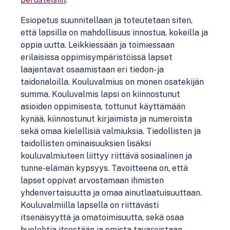
Esiopetus suunnitellaan ja toteutetaan siten,
että lapsilla on mahdollisuus innostua, kokeilla ja
oppia uutta. Leikkiessään ja toimiessaan
erilaisissa oppimisympäristöissä lapset
laajentavat osaamistaan eri tiedon- ja
taidonaloilla. Kouluvalmius on monen osatekijän
summa. Kouluvalmis lapsi on kiinnostunut
asioiden oppimisesta, tottunut käyttämään
kynää, kiinnostunut kirjaimista ja numeroista
sekä omaa kielellisiä valmiuksia. Tiedollisten ja
taidollisten ominaisuuksien lisäksi
kouluvalmiuteen liittyy riittävä sosiaalinen ja
tunne-elämän kypsyys. Tavoitteena on, että
lapset oppivat arvostamaan ihmisten
yhdenvertaisuutta ja omaa ainutlaatuisuuttaan.
Kouluvalmiilla lapsella on riittävästi
itsenäisyyttä ja omatoimisuutta, sekä osaa
huolehtia itsestään ja omista tavaroistaan.