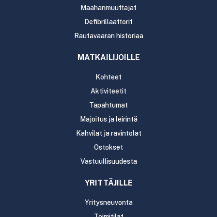
Maahanmuuttajat
Defibrillaattorit
Rautavaaran historiaa
MATKAILIJOILLE
Kohteet
Aktiviteetit
Tapahtumat
Majoitus ja leirintä
Kahvilat ja ravintolat
Ostokset
Vastuullisuudesta
YRITTÄJILLE
Yritysneuvonta
Toimitilat