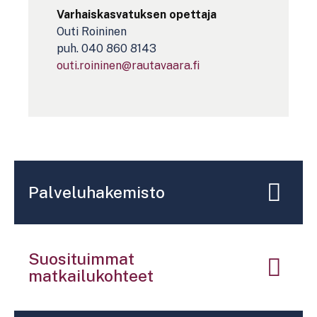
Varhaiskasvatuksen opettaja
Outi Roininen
puh. 040 860 8143
outi.roininen­@rautavaara.fi
Palveluhakemisto
Suosituimmat
matkailukohteet