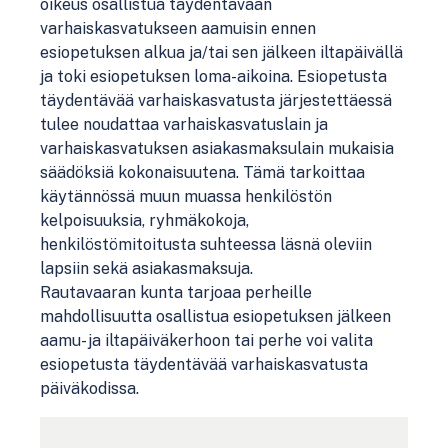
oikeus osallistua täydentävään
varhaiskasvatukseen aamuisin ennen
esiopetuksen alkua ja/tai sen jälkeen iltapäivällä
ja toki esiopetuksen loma-aikoina. Esiopetusta
täydentävää varhaiskasvatusta järjestettäessä
tulee noudattaa varhaiskasvatuslain ja
varhaiskasvatuksen asiakasmaksulain mukaisia
säädöksiä kokonaisuutena. Tämä tarkoittaa
käytännössä muun muassa henkilöstön
kelpoisuuksia, ryhmäkokoja,
henkilöstömitoitusta suhteessa läsnä oleviin
lapsiin sekä asiakasmaksuja.
Rautavaaran kunta tarjoaa perheille
mahdollisuutta osallistua esiopetuksen jälkeen
aamu- ja iltapäiväkerhoon tai perhe voi valita
esiopetusta täydentävää varhaiskasvatusta
päiväkodissa.