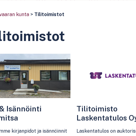
vaaran kunta
>
Tilitoimistot
litoimistot
 & Isännöinti
Tilitoimisto
mitsa
Laskentatulos O
me kirjanpidot ja isännöinnit
Laskentatulos on auktoris