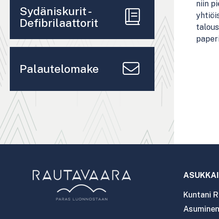
niin p
Sydäniskurit -
yhtiöi
Defibrilaattorit
talous
paperi
Palautelomake
ASUKKAI
Kuntani R
Asuminen 