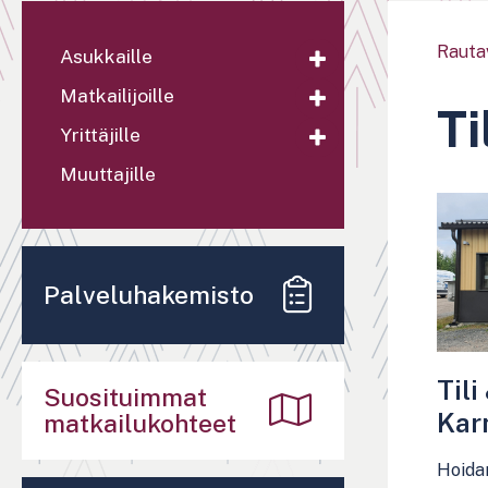
Rauta
Asukkaille
Matkailijoille
Ti
Yrittäjille
Muuttajille
Palveluhakemisto
Tili
Suosituimmat
Kar
matkailukohteet
Hoidam