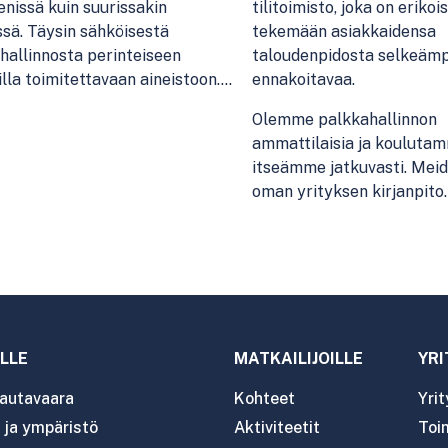
ienissä kuin suurissakin
tilitoimisto, joka on erikoi
ssä. Täysin sähköisestä
tekemään asiakkaidensa
hallinnosta perinteiseen
taloudenpidosta selkeämp
lla toimitettavaan aineistoon.…
ennakoitavaa.
Olemme palkkahallinnon
ammattilaisia ja kouluta
itseämme jatkuvasti. Meid
oman yrityksen kirjanpito
Siv
LLE
MATKAILIJOILLE
YRI
autavaara
Kohteet
Yri
ja ympäristö
Aktiviteetit
Toim