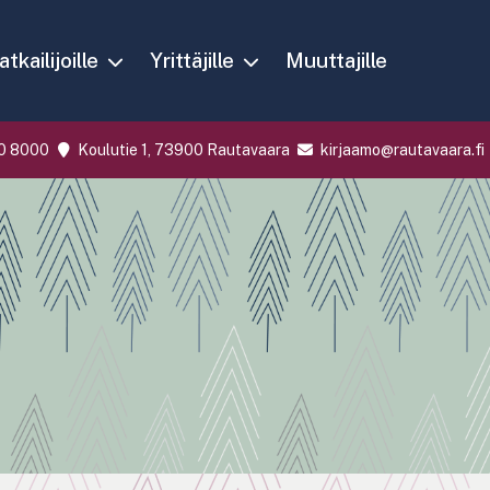
tkailijoille
Yrittäjille
Muuttajille
0 8000
Koulutie 1, 73900 Rautavaara
kirjaamo@rautavaara.fi