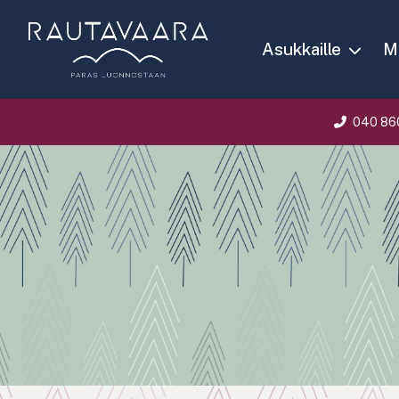
Asukkaille
Ma
040 86