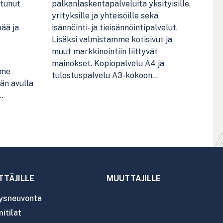
stunut
palkanlaskentapalveluita yksityisille,
yrityksille ja yhteisöille sekä
ää ja
isännöinti- ja tieisännöintipalvelut.
Lisäksi valmistamme kotisivut ja
muut markkinointiin liittyvät
mainokset. Kopiopalvelu A4 ja
mme
tulostuspalvelu A3-kokoon…
än avulla
…
utus
TTÄJILLE
MUUTTAJILLE
tysneuvonta
itilat