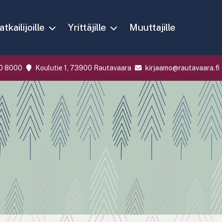
tkailijoille
Yrittäjille
Muuttajille
0 8000
Koulutie 1, 73900 Rautavaara
kirjaamo@rautavaara.fi