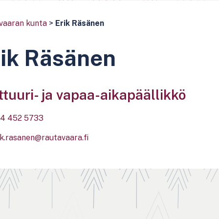
vaaran kunta
>
Erik Räsänen
rik Räsänen
ttuuri- ja vapaa-aikapäällikkö
4 452 5733
ik.rasanen@rautavaara.fi