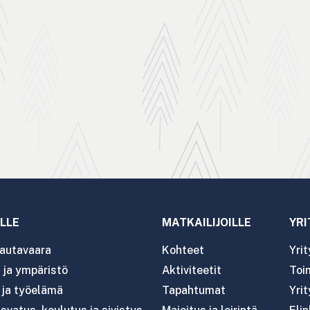
LLE
MATKAILIJOILLE
YRI
autavaara
Kohteet
Yri
ja ympäristö
Aktiviteetit
Toim
- ja työelämä
Tapahtumat
Yrit