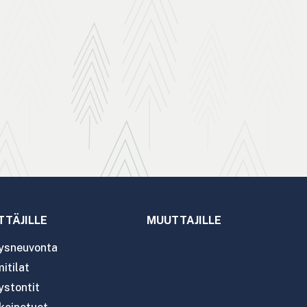
TTÄJILLE
MUUTTAJILLE
tysneuvonta
itilat
ystontit