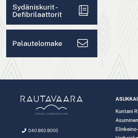
Sydäniskurit -
Defibrilaattorit
Palautelomake
ASUKKAI
Kuntani R
Asuminen 
Elinkeino
040 860 8000