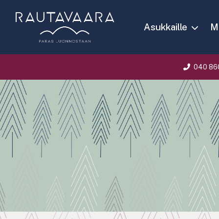
Asukkaille
Ma
040 86