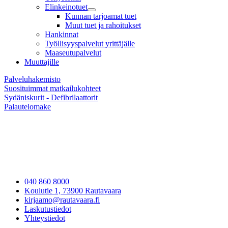
Elinkeinotuet
Kunnan tarjoamat tuet
Muut tuet ja rahoitukset
Hankinnat
Työllisyyspalvelut yrittäjälle
Maaseutupalvelut
Muuttajille
Palveluhakemisto
Suosituimmat matkailukohteet
Sydäniskurit - Defibrilaattorit
Palautelomake
040 860 8000
Koulutie 1, 73900 Rautavaara
kirjaamo@rautavaara.fi
Laskutustiedot
Yhteystiedot