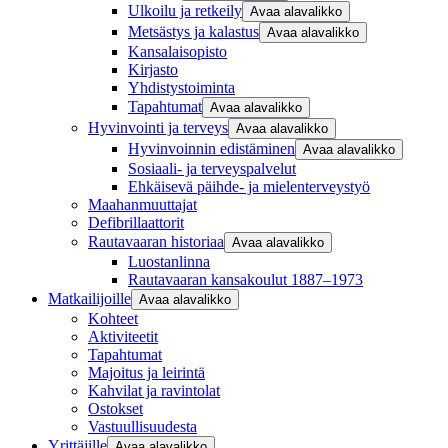
Ulkoilu ja retkeily
Avaa alavalikko
Metsästys ja kalastus
Avaa alavalikko
Kansalaisopisto
Kirjasto
Yhdistystoiminta
Tapahtumat
Avaa alavalikko
Hyvinvointi ja terveys
Avaa alavalikko
Hyvinvoinnin edistäminen
Avaa alavalikko
Sosiaali- ja terveyspalvelut
Ehkäisevä päihde- ja mielenterveystyö
Maahanmuuttajat
Defibrillaattorit
Rautavaaran historiaa
Avaa alavalikko
Luostanlinna
Rautavaaran kansakoulut 1887–1973
Matkailijoille
Avaa alavalikko
Kohteet
Aktiviteetit
Tapahtumat
Majoitus ja leirintä
Kahvilat ja ravintolat
Ostokset
Vastuullisuudesta
Yrittäjille
Avaa alavalikko