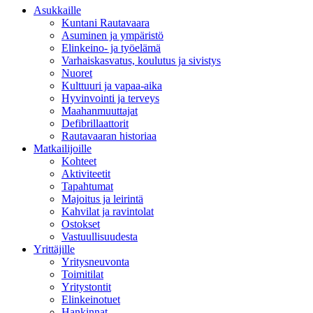
Asukkaille
Kuntani Rautavaara
Asuminen ja ympäristö
Elinkeino- ja työelämä
Varhaiskasvatus, koulutus ja sivistys
Nuoret
Kulttuuri ja vapaa-aika
Hyvinvointi ja terveys
Maahanmuuttajat
Defibrillaattorit
Rautavaaran historiaa
Matkailijoille
Kohteet
Aktiviteetit
Tapahtumat
Majoitus ja leirintä
Kahvilat ja ravintolat
Ostokset
Vastuullisuudesta
Yrittäjille
Yritysneuvonta
Toimitilat
Yritystontit
Elinkeinotuet
Hankinnat