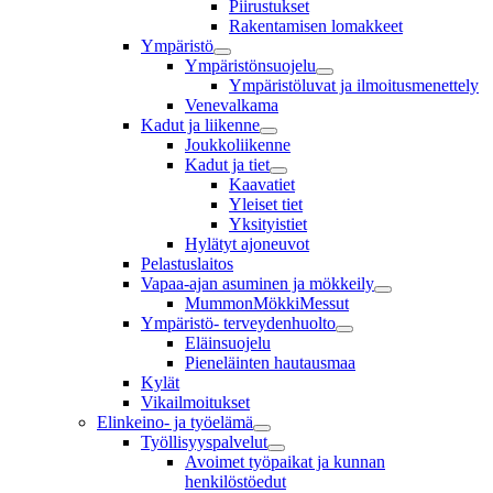
Piirustukset
Rakentamisen lomakkeet
Ympäristö
Ympäristönsuojelu
Ympäristöluvat ja ilmoitusmenettely
Venevalkama
Kadut ja liikenne
Joukkoliikenne
Kadut ja tiet
Kaavatiet
Yleiset tiet
Yksityistiet
Hylätyt ajoneuvot
Pelastuslaitos
Vapaa-ajan asuminen ja mökkeily
MummonMökkiMessut
Ympäristö- terveydenhuolto
Eläinsuojelu
Pieneläinten hautausmaa
Kylät
Vikailmoitukset
Elinkeino- ja työelämä
Työllisyyspalvelut
Avoimet työpaikat ja kunnan
henkilöstöedut