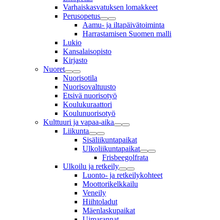
Varhaiskasvatuksen lomakkeet
Perusopetus
Aamu- ja iltapäivätoiminta
Harrastamisen Suomen malli
Lukio
Kansalaisopisto
Kirjasto
Nuoret
Nuorisotila
Nuorisovaltuusto
Etsivä nuorisotyö
Koulukuraattori
Koulunuorisotyö
Kulttuuri ja vapaa-aika
Liikunta
Sisäliikuntapaikat
Ulkoliikuntapaikat
Frisbeegolfrata
Ulkoilu ja retkeily
Luonto- ja retkeilykohteet
Moottorikelkkailu
Veneily
Hiihtoladut
Mäenlaskupaikat
Uimarannat