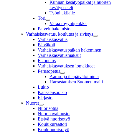
Kunnan kesätyöpaikat ja nuorten
kesätyöseteli
Työnhakijalle
Tori
Varaa myyntipaikka
Palveluhakemisto
Varhaiskasvatus, koulutus ja sivistys
Varhaiskasvatus
Päiväkoti
Varhaiskasvatuspaikan hakeminen
Varhaiskasvatusmaksut
Esiopetus
Varhaiskasvatuksen lomakkeet
Perusopetus
Aamu- ja iltapäivätoiminta
Harrastamisen Suomen malli
Lukio
Kansalaisopisto
Kirjasto
Nuoret
Nuorisotila
Nuorisovaltuusto
Etsivä nuorisotyö
Koulukuraattori
Koulunuorisotyö