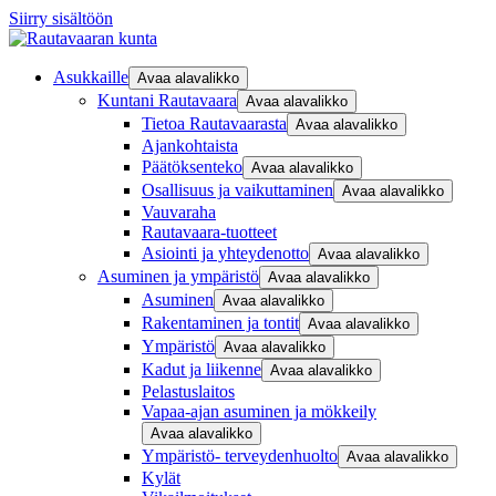
Siirry sisältöön
Asukkaille
Avaa alavalikko
Kuntani Rautavaara
Avaa alavalikko
Tietoa Rautavaarasta
Avaa alavalikko
Ajankohtaista
Päätöksenteko
Avaa alavalikko
Osallisuus ja vaikuttaminen
Avaa alavalikko
Vauvaraha
Rautavaara-tuotteet
Asiointi ja yhteydenotto
Avaa alavalikko
Asuminen ja ympäristö
Avaa alavalikko
Asuminen
Avaa alavalikko
Rakentaminen ja tontit
Avaa alavalikko
Ympäristö
Avaa alavalikko
Kadut ja liikenne
Avaa alavalikko
Pelastuslaitos
Vapaa-ajan asuminen ja mökkeily
Avaa alavalikko
Ympäristö- terveydenhuolto
Avaa alavalikko
Kylät