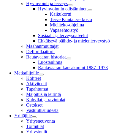
Hyvinvointi ja terveys
Hyvinvoinnin edistäminen
Kaikukortti
Terve Kunta -verkosto
Mieliteko-ohjelma
Vapaaehtoistyö
Sosiaali- ja terveyspalvelut
Ehkäisevä päihde- ja mielenterveystyö
Maahanmuuttajat
Defibrillaattorit
Rautavaaran historiaa
Luostanlinna
Rautavaaran kansakoulut 1887–1973
Matkailijoille
Kohteet
Aktiviteetit
Tapahtumat
Majoitus ja leirintä
Kahvilat ja ravintolat
Ostokset
Vastuullisuudesta
Yrittäjille
Yritysneuvonta
Toimitilat
Yritystontit