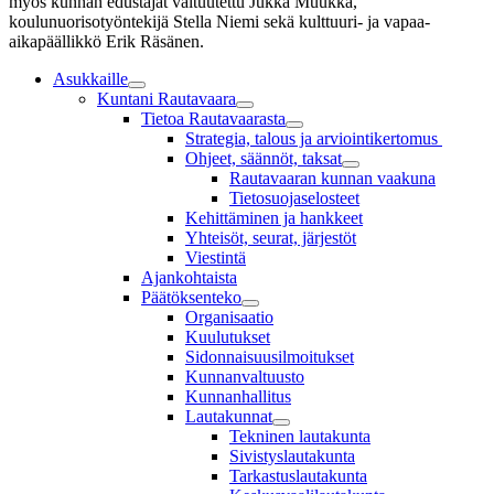
Asukkaille
Kuntani Rautavaara
Tietoa Rautavaarasta
Strategia, talous ja arviointikertomus
Ohjeet, säännöt, taksat
Rautavaaran kunnan vaakuna
Tietosuojaselosteet
Kehittäminen ja hankkeet
Yhteisöt, seurat, järjestöt
Viestintä
Ajankohtaista
Päätöksenteko
Organisaatio
Kuulutukset
Sidonnaisuusilmoitukset
Kunnanvaltuusto
Kunnanhallitus
Lautakunnat
Tekninen lautakunta
Sivistyslautakunta
Tarkastuslautakunta