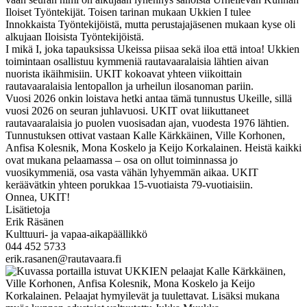
Iloiset Työntekijät. Toisen tarinan mukaan Ukkien I tulee
Innokkaista Työntekijöistä, mutta perustajajäsenen mukaan kyse oli
alkujaan Iloisista Työntekijöistä.
I mikä I, joka tapauksissa Ukeissa piisaa sekä iloa että intoa! Ukkien
toimintaan osallistuu kymmeniä rautavaaralaisia lähtien aivan
nuorista ikäihmisiin. UKIT kokoavat yhteen viikoittain
rautavaaralaisia lentopallon ja urheilun ilosanoman pariin.
Vuosi 2026 onkin loistava hetki antaa tämä tunnustus Ukeille, sillä
vuosi 2026 on seuran juhlavuosi. UKIT ovat liikuttaneet
rautavaaralaisia jo puolen vuosisadan ajan, vuodesta 1976 lähtien.
Tunnustuksen ottivat vastaan Kalle Kärkkäinen, Ville Korhonen,
Anfisa Kolesnik, Mona Koskelo ja Keijo Korkalainen. Heistä kaikki
ovat mukana pelaamassa – osa on ollut toiminnassa jo
vuosikymmeniä, osa vasta vähän lyhyemmän aikaa. UKIT
keräävätkin yhteen porukkaa 15-vuotiaista 79-vuotiaisiin.
Onnea, UKIT!
Lisätietoja
Erik Räsänen
Kulttuuri- ja vapaa-aikapäällikkö
044 452 5733
erik.rasanen@rautavaara.fi