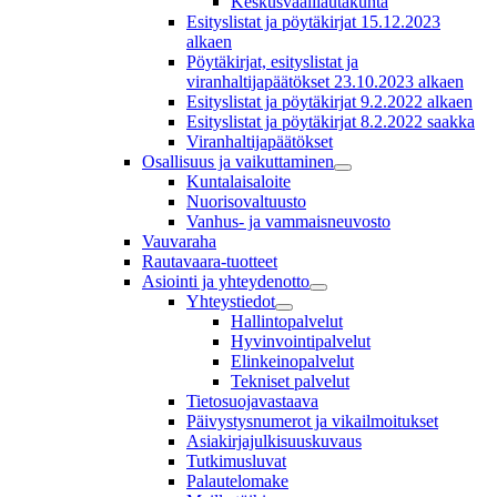
Keskusvaalilautakunta
Esityslistat ja pöytäkirjat 15.12.2023
alkaen
Pöytäkirjat, esityslistat ja
viranhaltijapäätökset 23.10.2023 alkaen
Esityslistat ja pöytäkirjat 9.2.2022 alkaen
Esityslistat ja pöytäkirjat 8.2.2022 saakka
Viranhaltijapäätökset
Osallisuus ja vaikuttaminen
Kuntalaisaloite
Nuorisovaltuusto
Vanhus- ja vammaisneuvosto
Vauvaraha
Rautavaara-tuotteet
Asiointi ja yhteydenotto
Yhteystiedot
Hallintopalvelut
Hyvinvointipalvelut
Elinkeinopalvelut
Tekniset palvelut
Tietosuojavastaava
Päivystysnumerot ja vikailmoitukset
Asiakirjajulkisuuskuvaus
Tutkimusluvat
Palautelomake