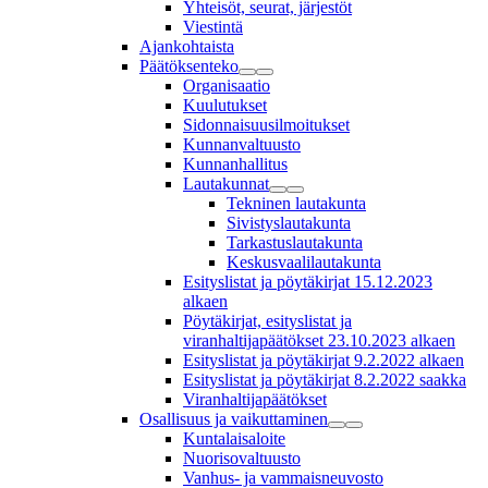
Yhteisöt, seurat, järjestöt
Viestintä
Ajankohtaista
Päätöksenteko
Organisaatio
Kuulutukset
Sidonnaisuusilmoitukset
Kunnanvaltuusto
Kunnanhallitus
Lautakunnat
Tekninen lautakunta
Sivistyslautakunta
Tarkastuslautakunta
Keskusvaalilautakunta
Esityslistat ja pöytäkirjat 15.12.2023
alkaen
Pöytäkirjat, esityslistat ja
viranhaltijapäätökset 23.10.2023 alkaen
Esityslistat ja pöytäkirjat 9.2.2022 alkaen
Esityslistat ja pöytäkirjat 8.2.2022 saakka
Viranhaltijapäätökset
Osallisuus ja vaikuttaminen
Kuntalaisaloite
Nuorisovaltuusto
Vanhus- ja vammaisneuvosto