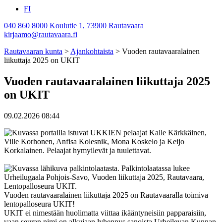
FI
040 860 8000
Koulutie 1, 73900 Rautavaara
kirjaamo@rautavaara.fi
Rautavaaran kunta
>
Ajankohtaista
>
Vuoden rautavaaralainen
liikuttaja 2025 on UKIT
Vuoden rautavaaralainen liikuttaja 2025
on UKIT
09.02.2026 08:44
Vuoden rautavaaralainen liikuttaja 2025 on Rautavaaralla toimiva
lentopalloseura UKIT!
UKIT ei nimestään huolimatta viittaa ikääntyneisiin papparaisiin,
vaan seuran nimi on alkujaan lyhennys sanoista Urheilevan Kunnan