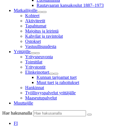
Luostanlinna
Rautavaaran kansakoulut 1887–1973
Matkailijoille
Kohteet
Aktiviteetit
Tapahtumat
Majoitus ja leirintä
Kahvilat ja ravintolat
Ostokset
Vastuullisuudesta
Yrittäjille
Yritysneuvonta
Toimitilat
Yritystontit
Elinkeinotuet
Kunnan tarjoamat tuet
Muut tuet ja rahoitukset
Hankinnat
Työllisyyspalvelut yrittäjälle
Maaseutupalvelut
Muuttajille
Hae hakusanalla
FI