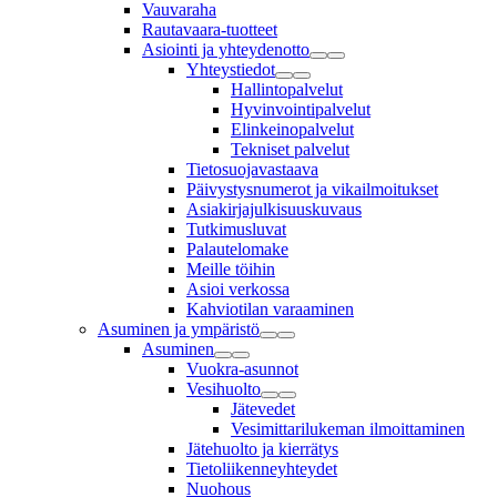
Vauvaraha
Rautavaara-tuotteet
Asiointi ja yhteydenotto
Yhteystiedot
Hallintopalvelut
Hyvinvointipalvelut
Elinkeinopalvelut
Tekniset palvelut
Tietosuojavastaava
Päivystysnumerot ja vikailmoitukset
Asiakirjajulkisuuskuvaus
Tutkimusluvat
Palautelomake
Meille töihin
Asioi verkossa
Kahviotilan varaaminen
Asuminen ja ympäristö
Asuminen
Vuokra-asunnot
Vesihuolto
Jätevedet
Vesimittarilukeman ilmoittaminen
Jätehuolto ja kierrätys
Tietoliikenneyhteydet
Nuohous