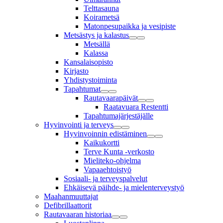
Telttasauna
Koirametsä
Matonpesupaikka ja vesipiste
Metsästys ja kalastus
Metsällä
Kalassa
Kansalaisopisto
Kirjasto
Yhdistystoiminta
Tapahtumat
Rautavaarapäivät
Raatavuara Restentti
Tapahtumajärjestäjälle
Hyvinvointi ja terveys
Hyvinvoinnin edistäminen
Kaikukortti
Terve Kunta -verkosto
Mieliteko-ohjelma
Vapaaehtoistyö
Sosiaali- ja terveyspalvelut
Ehkäisevä päihde- ja mielenterveystyö
Maahanmuuttajat
Defibrillaattorit
Rautavaaran historiaa