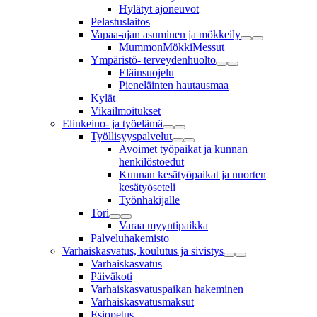
Hylätyt ajoneuvot
Pelastuslaitos
Vapaa-ajan asuminen ja mökkeily
MummonMökkiMessut
Ympäristö- terveydenhuolto
Eläinsuojelu
Pieneläinten hautausmaa
Kylät
Vikailmoitukset
Elinkeino- ja työelämä
Työllisyyspalvelut
Avoimet työpaikat ja kunnan
henkilöstöedut
Kunnan kesätyöpaikat ja nuorten
kesätyöseteli
Työnhakijalle
Tori
Varaa myyntipaikka
Palveluhakemisto
Varhaiskasvatus, koulutus ja sivistys
Varhaiskasvatus
Päiväkoti
Varhaiskasvatuspaikan hakeminen
Varhaiskasvatusmaksut
Esiopetus