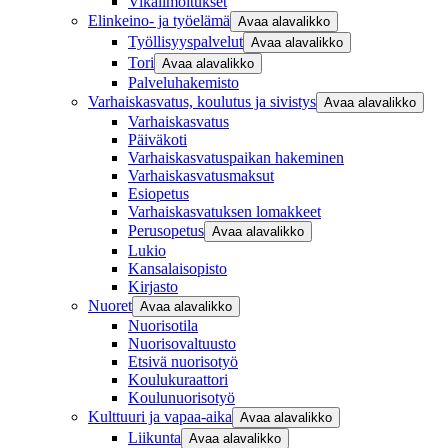
Vikailmoitukset
Elinkeino- ja työelämä
Avaa alavalikko
Työllisyyspalvelut
Avaa alavalikko
Tori
Avaa alavalikko
Palveluhakemisto
Varhaiskasvatus, koulutus ja sivistys
Avaa alavalikko
Varhaiskasvatus
Päiväkoti
Varhaiskasvatuspaikan hakeminen
Varhaiskasvatusmaksut
Esiopetus
Varhaiskasvatuksen lomakkeet
Perusopetus
Avaa alavalikko
Lukio
Kansalaisopisto
Kirjasto
Nuoret
Avaa alavalikko
Nuorisotila
Nuorisovaltuusto
Etsivä nuorisotyö
Koulukuraattori
Koulunuorisotyö
Kulttuuri ja vapaa-aika
Avaa alavalikko
Liikunta
Avaa alavalikko