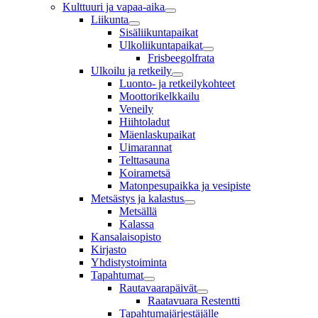
Kulttuuri ja vapaa-aika
Liikunta
Sisäliikuntapaikat
Ulkoliikuntapaikat
Frisbeegolfrata
Ulkoilu ja retkeily
Luonto- ja retkeilykohteet
Moottorikelkkailu
Veneily
Hiihtoladut
Mäenlaskupaikat
Uimarannat
Telttasauna
Koirametsä
Matonpesupaikka ja vesipiste
Metsästys ja kalastus
Metsällä
Kalassa
Kansalaisopisto
Kirjasto
Yhdistystoiminta
Tapahtumat
Rautavaarapäivät
Raatavuara Restentti
Tapahtumajärjestäjälle