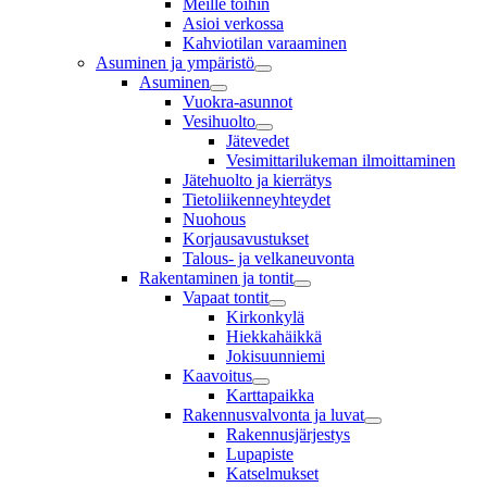
Meille töihin
Asioi verkossa
Kahviotilan varaaminen
Asuminen ja ympäristö
Asuminen
Vuokra-asunnot
Vesihuolto
Jätevedet
Vesimittarilukeman ilmoittaminen
Jätehuolto ja kierrätys
Tietoliikenneyhteydet
Nuohous
Korjausavustukset
Talous- ja velkaneuvonta
Rakentaminen ja tontit
Vapaat tontit
Kirkonkylä
Hiekkahäikkä
Jokisuunniemi
Kaavoitus
Karttapaikka
Rakennusvalvonta ja luvat
Rakennusjärjestys
Lupapiste
Katselmukset