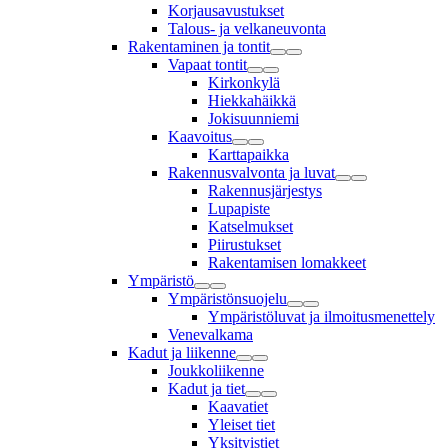
Korjausavustukset
Talous- ja velkaneuvonta
Rakentaminen ja tontit
Vapaat tontit
Kirkonkylä
Hiekkahäikkä
Jokisuunniemi
Kaavoitus
Karttapaikka
Rakennusvalvonta ja luvat
Rakennusjärjestys
Lupapiste
Katselmukset
Piirustukset
Rakentamisen lomakkeet
Ympäristö
Ympäristönsuojelu
Ympäristöluvat ja ilmoitusmenettely
Venevalkama
Kadut ja liikenne
Joukkoliikenne
Kadut ja tiet
Kaavatiet
Yleiset tiet
Yksityistiet