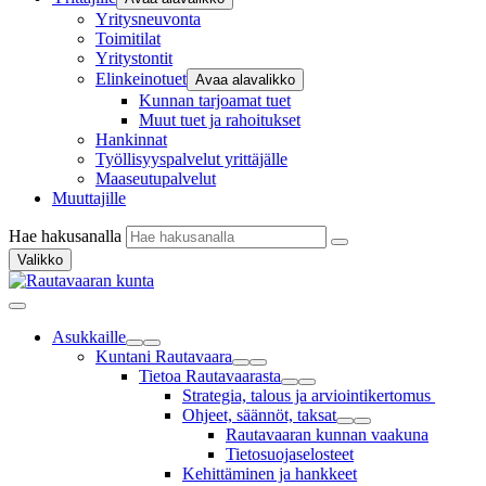
Yritysneuvonta
Toimitilat
Yritystontit
Elinkeinotuet
Avaa alavalikko
Kunnan tarjoamat tuet
Muut tuet ja rahoitukset
Hankinnat
Työllisyyspalvelut yrittäjälle
Maaseutupalvelut
Muuttajille
Hae hakusanalla
Valikko
Asukkaille
Kuntani Rautavaara
Tietoa Rautavaarasta
Strategia, talous ja arviointikertomus
Ohjeet, säännöt, taksat
Rautavaaran kunnan vaakuna
Tietosuojaselosteet
Kehittäminen ja hankkeet