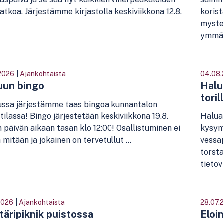
 jatkoa. Järjestämme kirjastolla keskiviikkona 12.8.
koris
myste
ymmär
2026
|
Ajankohtaista
04.08
uun bingo
Halu
toril
ussa järjestämme taas bingoa kunnantalon
tilassa! Bingo järjestetään keskiviikkona 19.8.
Haluat
 päivän aikaan tasan klo 12:00! Osallistuminen ei
kysym
mitään ja jokainen on tervetullut ...
vessap
torsta
tietovi
2026
|
Ajankohtaista
28.07.
täripiknik puistossa
Eloin