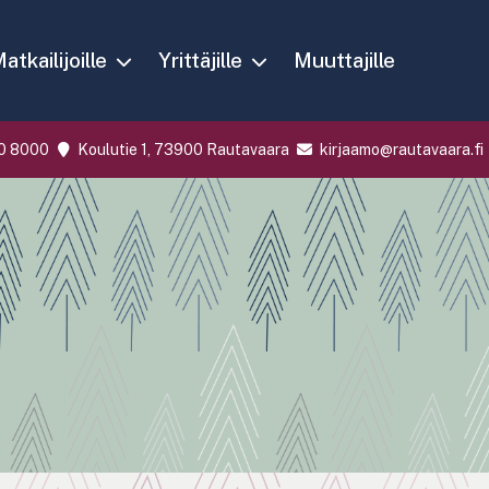
atkailijoille
Yrittäjille
Muuttajille
0 8000
Koulutie 1, 73900 Rautavaara
kirjaamo@rautavaara.fi