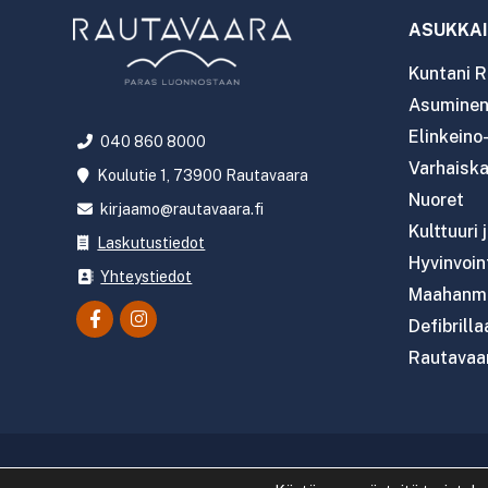
ASUKKAI
Kuntani R
Asuminen 
Elinkeino
040 860 8000
Varhaiska
Koulutie 1, 73900 Rautavaara
Nuoret
kirjaamo@rautavaara.fi
Kulttuuri 
Laskutustiedot
Hyvinvoint
Yhteystiedot
Maahanmu
Defibrilla
Rautavaar
Copyright 2