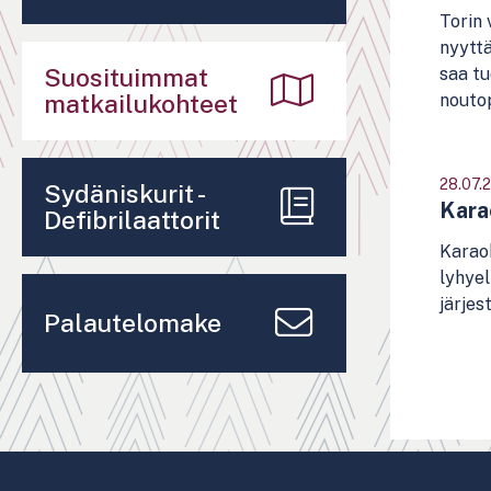
Torin 
nyyttä
Suosituimmat
saa tu
matkailukohteet
nouto
28.07.
Sydäniskurit -
Karao
Defibrilaattorit
Karaok
lyhyel
järjes
Palautelomake