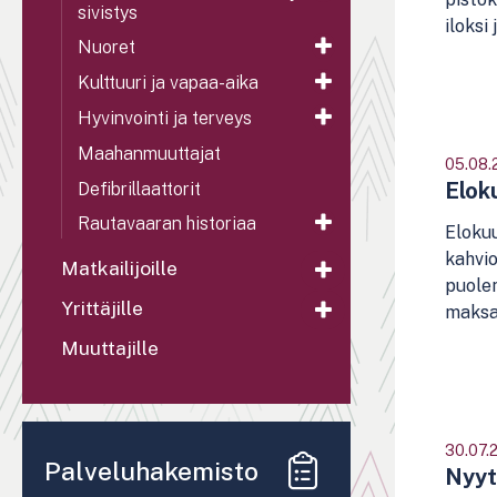
sivistys
iloksi
Nuoret
Kulttuuri ja vapaa-aika
Hyvinvointi ja terveys
Maahanmuuttajat
05.08.
Elok
Defibrillaattorit
Rautavaaran historiaa
Eloku
kahvio
Matkailijoille
puolen
Yrittäjille
maksa 
Muuttajille
30.07.
Palveluhakemisto
Nyyt