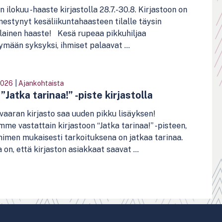
n ilokuu -haaste kirjastolla 28.7.-30.8. Kirjastoon on
mestynyt kesäliikuntahaasteen tilalle täysin
lainen haaste! Kesä rupeaa pikkuhiljaa
mään syksyksi, ihmiset palaavat ...
2026
|
Ajankohtaista
”Jatka tarinaa!” -piste kirjastolla
aaran kirjasto saa uuden pikku lisäyksen!
mme vastattain kirjastoon “Jatka tarinaa!” -pisteen,
nimen mukaisesti tarkoituksena on jatkaa tarinaa.
 on, että kirjaston asiakkaat saavat ...