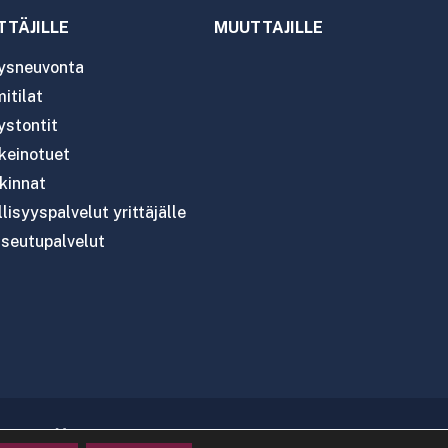
TTÄJILLE
MUUTTAJILLE
tysneuvonta
itilat
ystontit
nkeinotuet
kinnat
lisyyspalvelut yrittäjälle
seutupalvelut