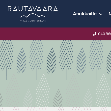
Asukkaille
M
040 86