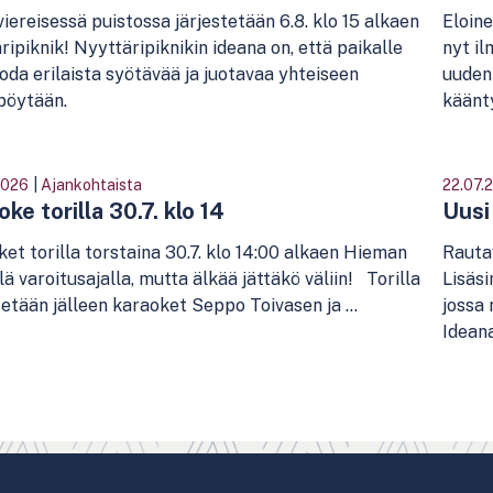
viereisessä puistossa järjestetään 6.8. klo 15 alkaen
Eloine
ripiknik! Nyyttäripiknikin ideana on, että paikalle
nyt il
oda erilaista syötävää ja juotavaa yhteiseen
uuden
pöytään.
käänty
2026
|
Ajankohtaista
22.07.
ke torilla 30.7. klo 14
Uusi 
et torilla torstaina 30.7. klo 14:00 alkaen Hieman
Rautav
lä varoitusajalla, mutta älkää jättäkö väliin! Torilla
Lisäsi
tetään jälleen karaoket Seppo Toivasen ja ...
jossa 
Ideana