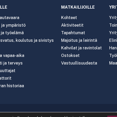
LLE
MATKAILIJOILLE
YRI
autavaara
Kohteet
Yri
ja ympäristö
Aktiviteetit
Toim
- ja työelämä
Tapahtumat
Yrit
svatus, koulutus ja sivistys
Majoitus ja leirintä
Eli
Kahvilat ja ravintolat
Han
ja vapaa-aika
Ostokset
Työl
i ja terveys
Vastuullisuudesta
Maa
uttajat
attorit
an historiaa
020 Rautavaaran kunta
|
Tietosuoja
|
Saavutettavuus
|