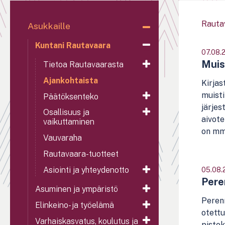
Rauta
Asukkaille
Kuntani Rautavaara
07.08.
Muis
Tietoa Rautavaarasta
Ajankohtaista
Kirjas
muisti
Päätöksenteko
järjes
Osallisuus ja
aivote
vaikuttaminen
on mm.
Vauvaraha
Rautavaara-tuotteet
Asiointi ja yhteydenotto
05.08.
Peren
Asuminen ja ympäristö
Perenn
Elinkeino- ja työelämä
otettu
Varhaiskasvatus, koulutus ja
pistok