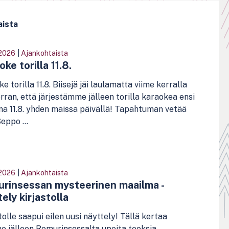
aista
2026
|
Ajankohtaista
ke torilla 11.8.
e torilla 11.8. Biisejä jäi laulamatta viime kerralla
rran, että järjestämme jälleen torilla karaokea ensi
ina 11.8. yhden maissa päivällä! Tapahtuman vetää
eppo ...
2026
|
Ajankohtaista
rinsessan mysteerinen maailma -
ely kirjastolla
tolle saapui eilen uusi näyttely! Tällä kertaa
e jälleen Romurinsessalta upeita teoksia