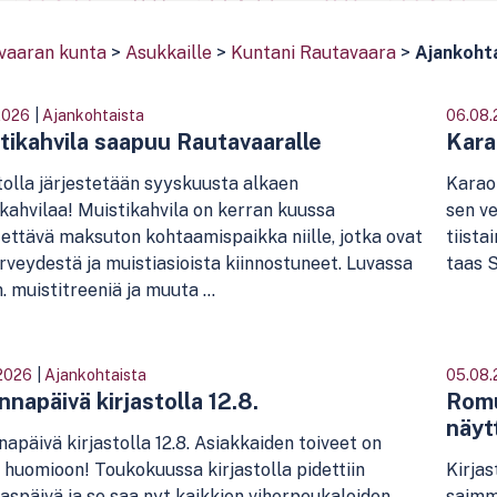
vaaran kunta
>
Asukkaille
>
Kuntani Rautavaara
>
Ajankoht
2026
|
Ajankohtaista
06.08.
tikahvila saapuu Rautavaaralle
Karao
tolla järjestetään syyskuusta alkaen
Karaok
kahvilaa! Muistikahvila on kerran kuussa
sen ve
tettävä maksuton kohtaamispaikka niille, jotka ovat
tiista
rveydestä ja muistiasioista kiinnostuneet. Luvassa
taas S
 muistitreeniä ja muuta ...
2026
|
Ajankohtaista
05.08.
napäivä kirjastolla 12.8.
Romu
näytt
apäivä kirjastolla 12.8. Asiakkaiden toiveet on
 huomioon! Toukokuussa kirjastolla pidettiin
Kirjas
aspäivä ja se saa nyt kaikkien viherpeukaloiden
saimm