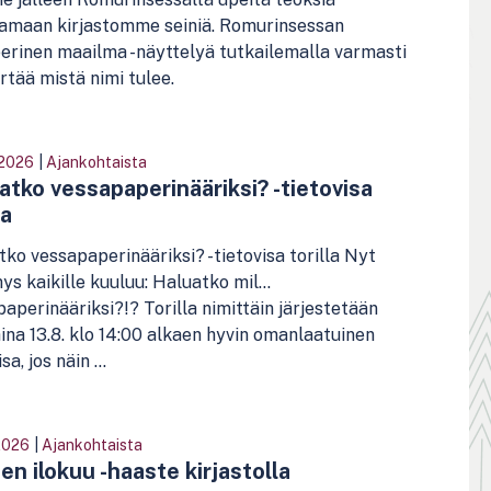
tamaan kirjastomme seiniä. Romurinsessan
erinen maailma -näyttelyä tutkailemalla varmasti
tää mistä nimi tulee.
.2026
|
Ajankohtaista
atko vessapaperinääriksi? -tietovisa
la
ko vessapaperinääriksi? -tietovisa torilla Nyt
ys kaikille kuuluu: Haluatko mil…
aperinääriksi?!? Torilla nimittäin järjestetään
ina 13.8. klo 14:00 alkaen hyvin omanlaatuinen
sa, jos näin ...
2026
|
Ajankohtaista
en ilokuu -haaste kirjastolla