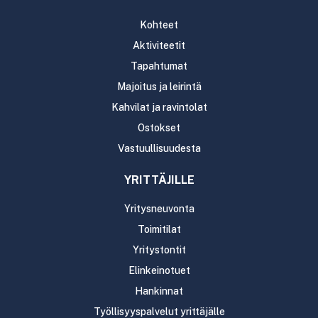
Kohteet
Aktiviteetit
Tapahtumat
Majoitus ja leirintä
Kahvilat ja ravintolat
Ostokset
Vastuullisuudesta
YRITTÄJILLE
Yritysneuvonta
Toimitilat
Yritystontit
Elinkeinotuet
Hankinnat
Työllisyyspalvelut yrittäjälle