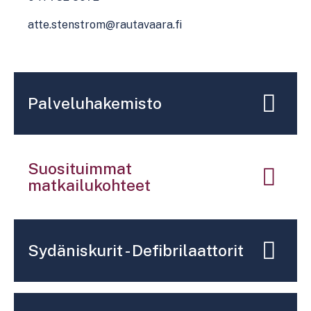
atte.stenstrom@rautavaara.fi
Palveluhakemisto
Suosituimmat
matkailukohteet
Sydäniskurit - Defibrilaattorit