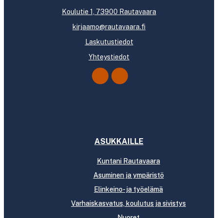
Koulutie 1, 73900 Rautavaara
kirjaamo@rautavaara.fi
Laskutustiedot
Yhteystiedot
ASUKKAILLE
Kuntani Rautavaara
Asuminen ja ympäristö
Elinkeino- ja työelämä
Varhaiskasvatus, koulutus ja sivistys
Nuoret