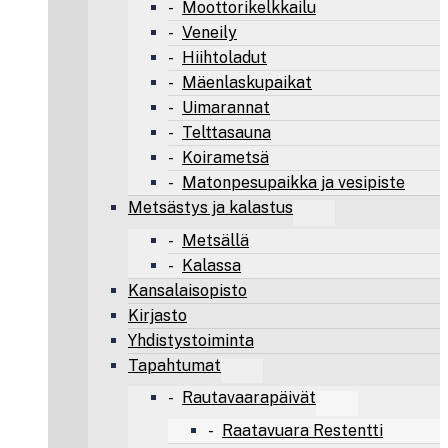
Moottorikelkkailu
Veneily
Hiihtoladut
Mäenlaskupaikat
Uimarannat
Telttasauna
Koirametsä
Matonpesupaikka ja vesipiste
Metsästys ja kalastus
Metsällä
Kalassa
Kansalaisopisto
Kirjasto
Yhdistystoiminta
Tapahtumat
Rautavaarapäivät
Raatavuara Restentti