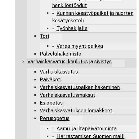
henkilöstöedut
Kunnan kesätyöpaikat ja nuorten
kesätyöseteli
Työnhakijalle
Tori
Varaa myyntipaikka
Palveluhakemisto
Varhaiskasvatus, koulutus ja sivistys
Varhaiskasvatus
Päiväkoti
Varhaiskasvatuspaikan hakeminen
Varhaiskasvatusmaksut
Esiopetus
Varhaiskasvatuksen lomakkeet
Perusopetus
Aamu- ja iltapäivätoiminta
Harrastamisen Suomen malli