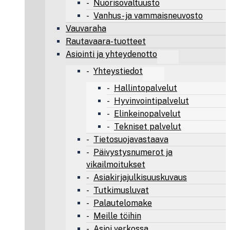
Nuorisovaltuusto
Vanhus- ja vammaisneuvosto
Vauvaraha
Rautavaara-tuotteet
Asiointi ja yhteydenotto
Yhteystiedot
Hallintopalvelut
Hyvinvointipalvelut
Elinkeinopalvelut
Tekniset palvelut
Tietosuojavastaava
Päivystysnumerot ja
vikailmoitukset
Asiakirjajulkisuuskuvaus
Tutkimusluvat
Palautelomake
Meille töihin
Asioi verkossa