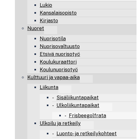
Lukio
Kansalaisopisto
Kirjasto
Nuoret
Nuorisotila
Nuorisovaltuusto
Etsivä nuorisotyö
Koulukuraattori
Koulunuorisotyö
Kulttuuri ja vapaa-aika
Liikunta
Sisäliikuntapaikat
Ulkoliikuntapaikat
Frisbeegolfrata
Ulkoilu ja retkeily
Luonto- ja retkeilykohteet