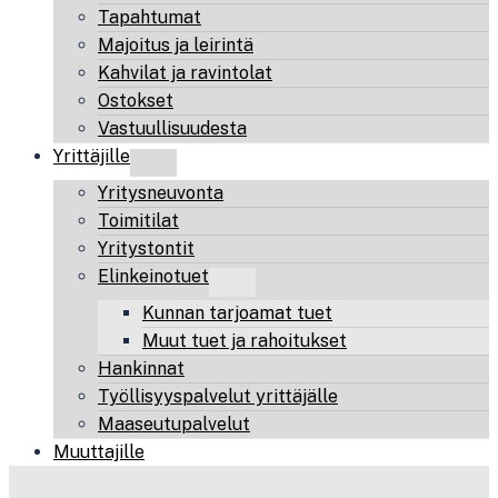
Tapahtumat
Majoitus ja leirintä
Kahvilat ja ravintolat
Ostokset
Vastuullisuudesta
Yrittäjille
Yritysneuvonta
Toimitilat
Yritystontit
Elinkeinotuet
Kunnan tarjoamat tuet
Muut tuet ja rahoitukset
Hankinnat
Työllisyyspalvelut yrittäjälle
Maaseutupalvelut
Muuttajille