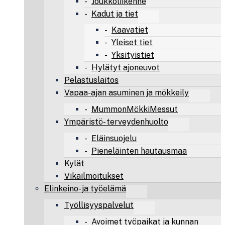
Joukkoliikenne
Kadut ja tiet
Kaavatiet
Yleiset tiet
Yksityistiet
Hylätyt ajoneuvot
Pelastuslaitos
Vapaa-ajan asuminen ja mökkeily
MummonMökkiMessut
Ympäristö- terveydenhuolto
Eläinsuojelu
Pieneläinten hautausmaa
Kylät
Vikailmoitukset
Elinkeino- ja työelämä
Työllisyyspalvelut
Avoimet työpaikat ja kunnan