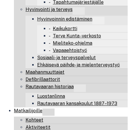
Tapahtumajärjestäjälle
Hyvinvointi ja terveys
Hyvinvoinnin edistäminen
Kaikukortti
Terve Kunta -verkosto
Mieliteko-ohjelma
Vapaaehtoistyö
Sosiaali- ja terveyspalvelut
Ehkäisevä päihde- ja mielenterveystyö
Maahanmuuttajat
Defibrillaattorit
Rautavaaran historiaa
Luostanlinna
Rautavaaran kansakoulut 1887–1973
Matkailijoille
Kohteet
Aktiviteetit