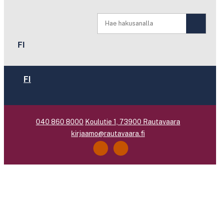
FI
FI
040 860 8000
Koulutie 1, 73900 Rautavaara
kirjaamo@rautavaara.fi