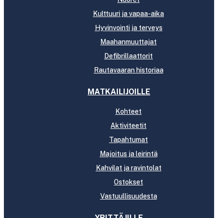
Kulttuuri ja vapaa-aika
Hyvinvointi ja terveys
Maahanmuuttajat
Defibrillaattorit
Rautavaaran historiaa
MATKAILIJOILLE
Kohteet
Aktiviteetit
Tapahtumat
Majoitus ja leirintä
Kahvilat ja ravintolat
Ostokset
Vastuullisuudesta
YRITTÄJILLE