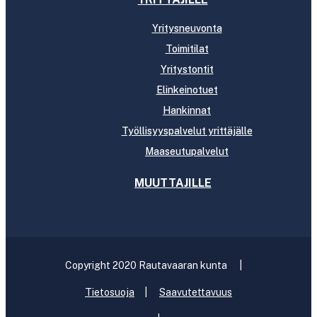
Yritysneuvonta
Toimitilat
Yritystontit
Elinkeinotuet
Hankinnat
Työllisyyspalvelut yrittäjälle
Maaseutupalvelut
MUUTTAJILLE
Copyright 2020 Rautavaaran kunta
|
Tietosuoja
|
Saavutettavuus