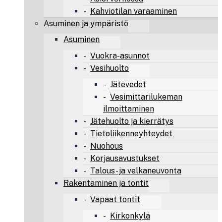
Kahviotilan varaaminen
Asuminen ja ympäristö
Asuminen
Vuokra-asunnot
Vesihuolto
Jätevedet
Vesimittarilukeman
ilmoittaminen
Jätehuolto ja kierrätys
Tietoliikenneyhteydet
Nuohous
Korjausavustukset
Talous- ja velkaneuvonta
Rakentaminen ja tontit
Vapaat tontit
Kirkonkylä