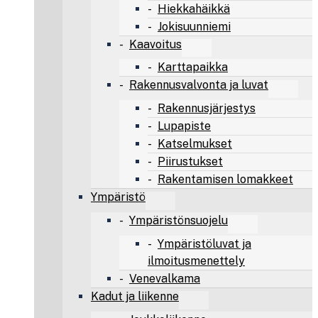
Hiekkahäikkä
Jokisuunniemi
Kaavoitus
Karttapaikka
Rakennusvalvonta ja luvat
Rakennusjärjestys
Lupapiste
Katselmukset
Piirustukset
Rakentamisen lomakkeet
Ympäristö
Ympäristönsuojelu
Ympäristöluvat ja
ilmoitusmenettely
Venevalkama
Kadut ja liikenne