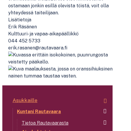
ostamaan jonkin esillä olevista töistä, voit olla
yhteydessä taiteilijaan.
Lisätietoja
Erik Räsänen
Kulttuuri- ja vapaa-aikapäällikkö
044 452 5733
erik.rasanen@rautavaara.fi
Asukkaille
Kuntani Rautavaara
Tietoa Rautavaarasta