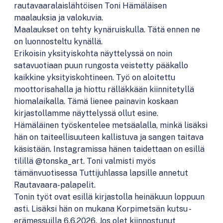
rautavaaralaislähtöisen Toni Hämäläisen
maalauksia ja valokuvia.
Maalaukset on tehty kynäruiskulla. Tätä ennen ne
on luonnosteltu kynällä.
Erikoisin yksityiskohta näyttelyssä on noin
satavuotiaan puun rungosta veistetty pääkallo
kaikkine yksityiskohtineen. Työ on aloitettu
moottorisahalla ja hiottu rälläkkään kiinnitetyllä
hiomalaikalla. Tämä lienee painavin koskaan
kirjastollamme näyttelyssä ollut esine.
Hämäläinen työskentelee metsäalalla, minkä lisäksi
hän on taiteellisuuteen kallistuva ja sangen taitava
käsistään. Instagramissa hänen taidettaan on esillä
tilillä @tonska_art. Toni valmisti myös
tämänvuotisessa Tuttijuhlassa lapsille annetut
Rautavaara-palapelit.
Tonin työt ovat esillä kirjastolla heinäkuun loppuun
asti. Lisäksi hän on mukana Korpimetsän kutsu -
erämessuilla 6.6.2026. Jos olet kiinnostunut