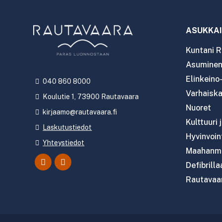
ASUKKAI
Kuntani R
Asuminen 
Elinkeino
040 860 8000
Varhaiska
Koulutie 1, 73900 Rautavaara
Nuoret
kirjaamo@rautavaara.fi
Kulttuuri 
Laskutustiedot
Hyvinvoint
Yhteystiedot
Maahanmu
Defibrilla
Rautavaar