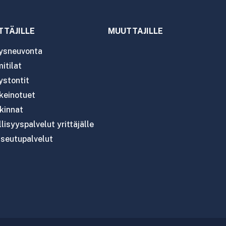
TTÄJILLE
MUUTTAJILLE
tysneuvonta
itilat
ystontit
nkeinotuet
kinnat
lisyyspalvelut yrittäjälle
seutupalvelut