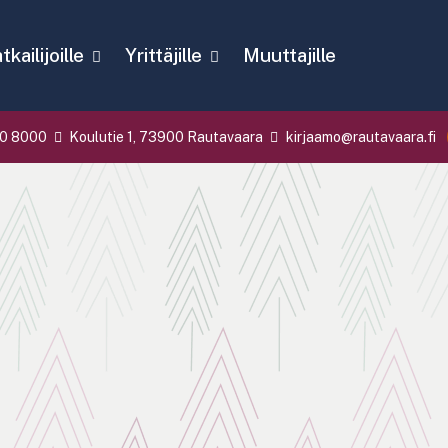
kailijoille
Yrittäjille
Muuttajille
0 8000
Koulutie 1, 73900 Rautavaara
kirjaamo@rautavaara.fi