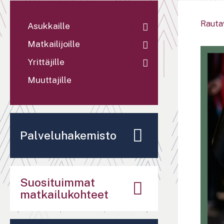
Rauta
Asukkaille
Matkailijoille
Yrittäjille
Muuttajille
Palveluhakemisto
Suosituimmat
matkailukohteet