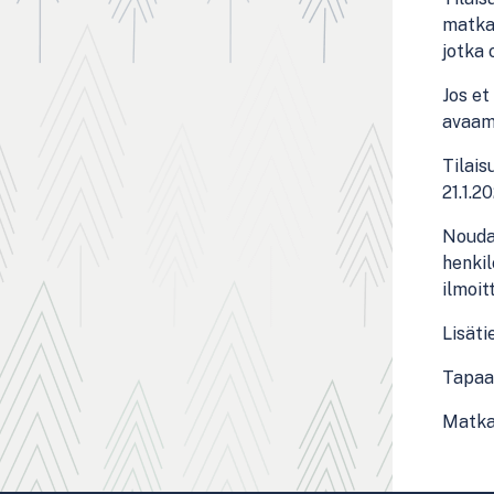
matkai
jotka 
Jos et
avaam
Tilais
21.1.2
Nouda
henkil
ilmoit
Lisäti
Tapaa
Matkai