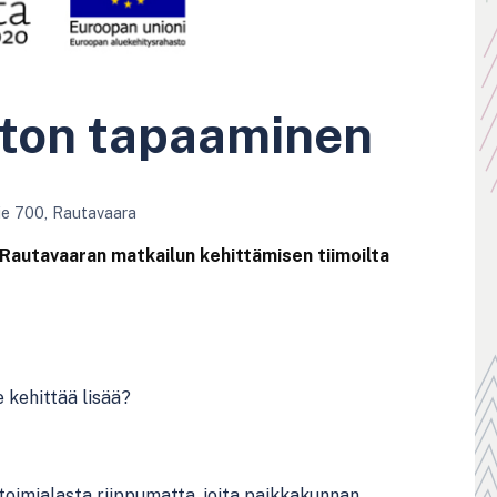
ston tapaaminen
ie 700, Rautavaara
autavaaran matkailun kehittämisen tiimoilta
 kehittää lisää?
e toimialasta riippumatta, joita paikkakunnan