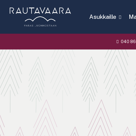
Asukkaille
Mat
040 86