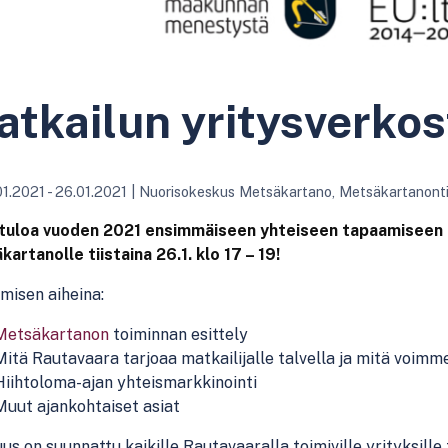
tkailun yritysverko
1.2021 - 26.01.2021
|
Nuorisokeskus Metsäkartano, Metsäkartanont
tuloa vuoden 2021 ensimmäiseen yhteiseen tapaamiseen R
artanolle tiistaina 26.1. klo 17 – 19!
misen aiheina:
Metsäkartanon
toiminnan esittely
Mitä Rautavaara tarjoaa matkailijalle talvella ja mitä voimme
Hiihtoloma-ajan yhteismarkkinointi
Muut ajankohtaiset asiat
uus on suunnattu kaikille Rautavaaralla toimiville yrityksill