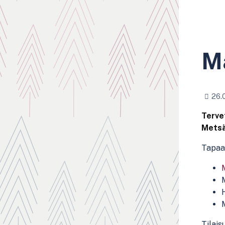
Ma
26.0
Terve
Metsäk
Tapaa
Tilais