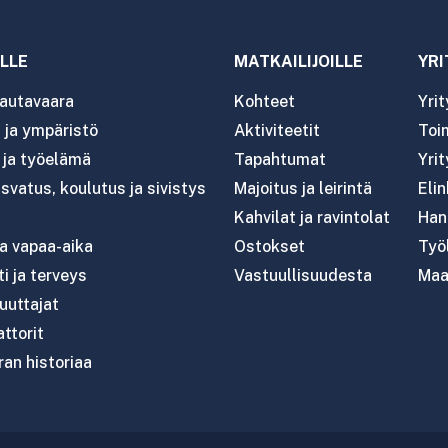
LLE
MATKAILIJOILLE
YRI
autavaara
Kohteet
Yri
ja ympäristö
Aktiviteetit
Toim
- ja työelämä
Tapahtumat
Yrit
svatus, koulutus ja sivistys
Majoitus ja leirintä
Eli
Kahvilat ja ravintolat
Han
ja vapaa-aika
Ostokset
Työl
i ja terveys
Vastuullisuudesta
Maa
uttajat
attorit
an historiaa