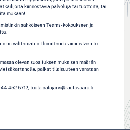
kailijoita kiinnostavia palveluja tai tuotteita, tai
eita mukaan!
stumislinkin sähköiseen Teams-kokoukseen ja
ta.
en on välttämätön. Ilmoittaudu viimeistään to
imassa olevan suosituksen mukaisen määrän
 Metsäkartanolle, paikat tilaisuuteen varataan
 044 452 5712, tuula.palojarvi@rautavaara.fi