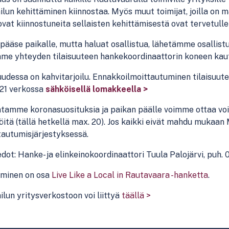
lun kehittäminen kiinnostaa. Myös muut toimijat, joilla on mat
ovat kiinnostuneita sellaisten kehittämisestä ovat tervetull
 pääse paikalle, mutta haluat osallistua, lähetämme osalli
me yhteyden tilaisuuteen hankekoordinaattorin koneen kaut
uudessa on kahvitarjoilu. Ennakkoilmoittautuminen tilaisuute
021 verkossa
sähköisellä lomakkeella >
tamme koronasuosituksia ja paikan päälle voimme ottaa vo
öitä (tällä hetkellä max. 20). Jos kaikki eivät mahdu mukaan
tautumisjärjestyksessä.
edot: Hanke- ja elinkeinokoordinaattori Tuula Palojärvi, puh.
minen on osa
Live Like a Local in Rautavaara -hanketta
.
lun yritysverkostoon voi liittyä
täällä >