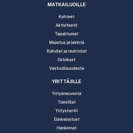
MATKAILIJOILLE
Kohteet
Aktiviteetit
Tapahtumat
Majoitus ja leirintä
Kahvilat ja ravintolat
Ostokset
Vastuullisuudesta
YRITTÄJILLE
Yritysneuvonta
Toimitilat
Yritystontit
Elinkeinotuet
Hankinnat