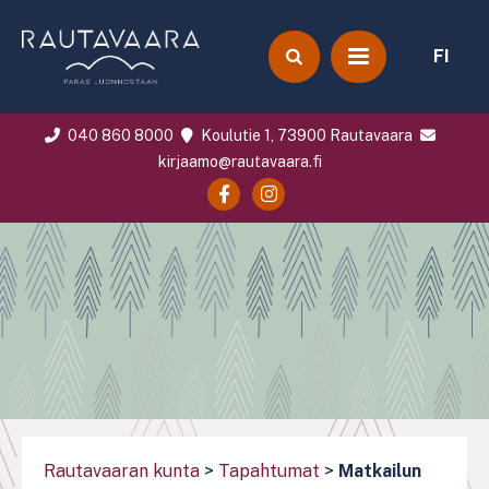
FI
040 860 8000
Koulutie 1, 73900 Rautavaara
kirjaamo@rautavaara.fi
Rautavaaran kunta
>
Tapahtumat
>
Matkailun