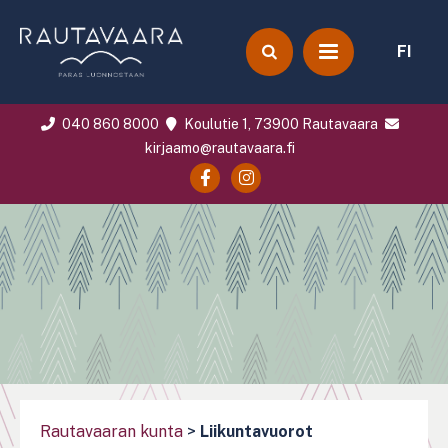
FI
040 860 8000
Koulutie 1, 73900 Rautavaara
kirjaamo@rautavaara.fi
Rautavaaran kunta
>
Liikuntavuorot