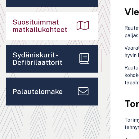
Vie
Suosituimmat
matkailukohteet
Rautav
paljas
Vaaral
Sydäniskurit -
hyvin 
Defibrilaattorit
Rautav
kohoko
tapah
Palautelomake
To
Torimy
tehnyt