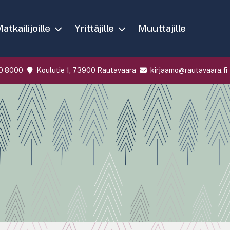
atkailijoille
Yrittäjille
Muuttajille
0 8000
Koulutie 1, 73900 Rautavaara
kirjaamo@rautavaara.fi