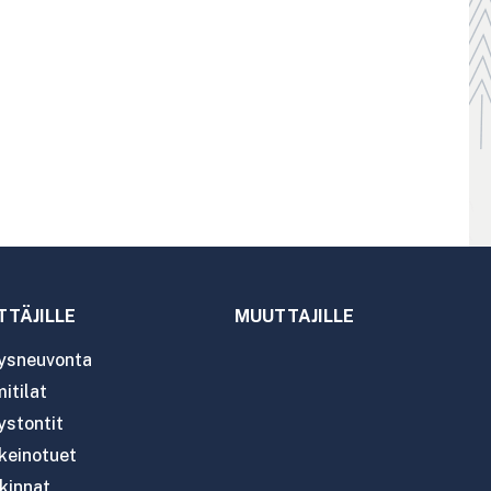
TTÄJILLE
MUUTTAJILLE
tysneuvonta
itilat
ystontit
nkeinotuet
kinnat