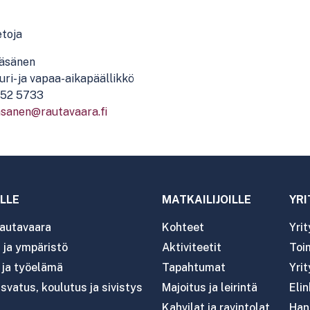
etoja
Räsänen
uri- ja vapaa-aikapäällikkö
52 5733
asanen@rautavaara.fi
LLE
MATKAILIJOILLE
YRI
autavaara
Kohteet
Yri
ja ympäristö
Aktiviteetit
Toim
- ja työelämä
Tapahtumat
Yrit
svatus, koulutus ja sivistys
Majoitus ja leirintä
Eli
Kahvilat ja ravintolat
Han