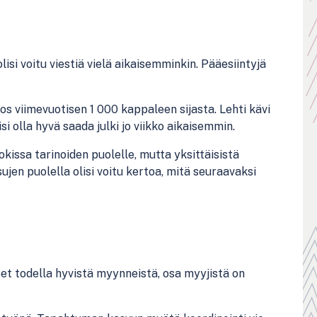
isi voitu viestiä vielä aikaisemminkin. Pääesiintyjä
s viimevuotisen 1 000 kappaleen sijasta. Lehti kävi
si olla hyvä saada julki jo viikko aikaisemmin.
kissa tarinoiden puolelle, mutta yksittäisistä
sujen puolella olisi voitu kertoa, mitä seuraavaksi
eet todella hyvistä myynneistä, osa myyjistä on