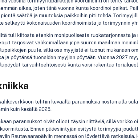
na vuosina torimyyntipaikkojen koordinointi on tehty talk
emmän aikaa, joten tänä vuonna kunta koordinoi paikat. Paik
pientä säätöä ja muutoksia paikkoihin piti tehdä. Torimyyjill
 selkeytti kokonaisuuden koordinoimista ja torimyynnin yhte
iltä tuli kiitosta etenkin monipuolisesta ruokatarjonnasta ja 
ojut tarjosivat valikoimallaan jopa suuren maailman meinin
lupaikkojen puute, sillä osa myyjistä ei tuonut mukanaan om
sa ja pöytänsä tuoneiden myyjien pöytään. Vuonna 2027 myy
lupöydät tai vaihtoehtoisesti kunta voisi rakentaa torialueel
niikka
sähköverkkoon tehtiin keväällä parannuksia nostamalla sul
min kuin kesällä 2025.
kaan parannukset eivät olleet täysin riittäviä, sillä verkko 
kuormitusta. Ennen pääesiintyjän esitystä torimyyjiä joudut
viin Rautavaarapäiviin mennessä on löydettävä ratkaisuja, 