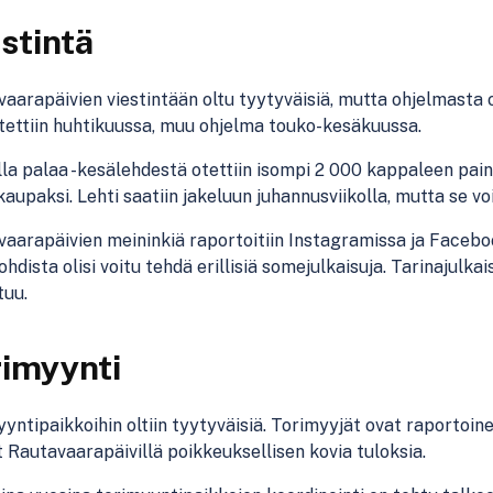
stintä
aarapäivien viestintään oltu tyytyväisiä, mutta ohjelmasta ol
tettiin huhtikuussa, muu ohjelma touko-kesäkuussa.
la palaa -kesälehdestä otettiin isompi 2 000 kappaleen paino
kaupaksi. Lehti saatiin jakeluun juhannusviikolla, mutta se voi
aarapäivien meininkiä raportoitiin Instagramissa ja Faceboo
hdista olisi voitu tehdä erillisiä somejulkaisuja. Tarinajulkai
tuu.
rimyynti
yntipaikkoihin oltiin tyytyväisiä. Torimyyjät ovat raportoin
 Rautavaarapäivillä poikkeuksellisen kovia tuloksia.