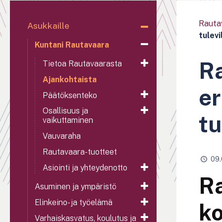
Rauta
Asukkaille
tulevi
Kuntani Rautavaara
Ra
Tietoa Rautavaarasta
Ajankohtaista
er
Päätöksenteko
Osallisuus ja
tu
vaikuttaminen
Vauvaraha
Rautavaara-tuotteet
09.
Asiointi ja yhteydenotto
Ra
Asuminen ja ympäristö
Elinkeino- ja työelämä
ko
Varhaiskasvatus, koulutus ja