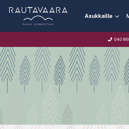
Asukkaille
M
040 86