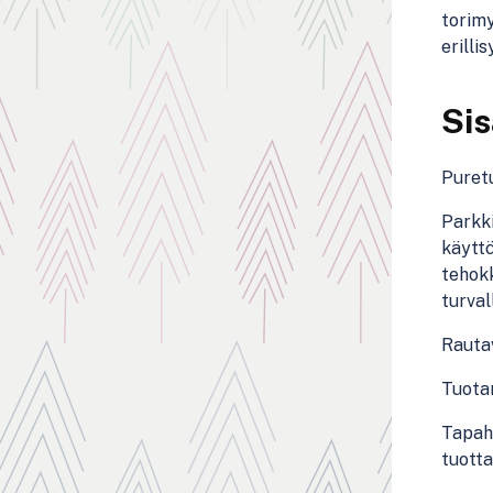
torimy
erillis
Sis
Puretu
Parkki
käyttö
tehokk
turval
Rautav
Tuotan
Tapah
tuotta