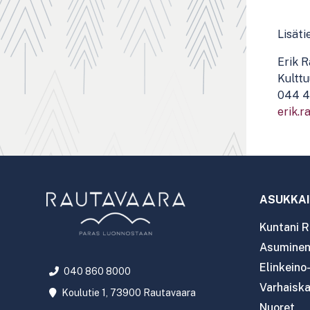
Lisäti
Erik 
Kulttu
044 4
erik.r
ASUKKAI
Kuntani R
Asuminen 
Elinkeino
040 860 8000
Varhaiska
Koulutie 1, 73900 Rautavaara
Nuoret