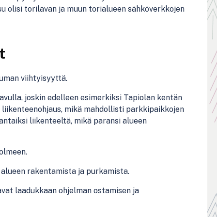
isu olisi torilavan ja muun torialueen sähköverkkojen
t
uman viihtyisyyttä.
avulla, joskin edelleen esimerkiksi Tapiolan kentän
li liikenteenohjaus, mikä mahdollisti parkkipaikkojen
ntaiksi liikenteeltä, mikä paransi alueen
kolmeen.
i alueen rakentamista ja purkamista.
vat laadukkaan ohjelman ostamisen ja