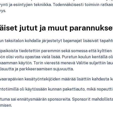
ynti ja esiintyjien tekniikka. Todennäköisesti toimivin ratka
yys.
äiset jutut ja muut parannukse
n taksitalon kohdalle järjestetyt bajamajat lisäsivät tapaht
paikoista tiedotettiin paremmin sekä somessa että kylttien 
ön olisi voitu opastaa vielä lisää. Puretun koulun kentällä o
aamman käytön. Torin vierestä menevä Välitie suljettiin laua
lisuutta ja parkkeeraamisen sujuvuutta.
aarapäivien kesätyöntekijöiden määrää lisättiin kahdesta 
totiimillä oli käytössään kunnan pakettiauto, mikä nopeutt
tuma sai ennätysmäärän sponsoreita. Sponsorit mahdollista
misen.