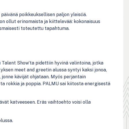
äivänä poikkeuksellisen paljon yleisöä.
 ollut erinomaista ja kiittelevää: kokonaisuus
ismaisesti toteutettu tapahtuma.
Talent Show’ta pidettiin hyvinä valintoina, jotka
ksen meet and greetin alussa syntyi kaksi jonoa,
, jonne kävijät ohjataan. Myös perjantain
sta rokkia ja poppia. PALMU sai kiitosta energisestä
äävät katveeseen. Eräs vaihtoehto voisi olla
lussa.