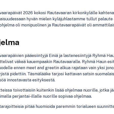
aarapäivät 2026 kokosi Rautavaaran kirkonkylälle kahtena p
isuudessaan hyvän mielen kyläjuhlastamme tullut palaute on
 ohjelma oli monipuolinen ja Rautavaarapäivät oli ammattila
jelma
aarapäivien pääesiintyjä Einiä ja lastenesiintyjä Ryhmä Hau 
telivat väkeä kauempaakin Rautavaaralle. Ryhmä Haun esity
uodelle ennen meet and greetin alkua rajataan vain yksi jono
yjistä pidettiin. Täsmälääke tarjosi kattavan satsin suomalai
isöä innostavasta esityksestä.
teissa toivottaisiin kuitenkin lisää ohjelmaa nuorille, jotka j
malla perjantai-illalle nuorille sopivaa ohjelmaa.
tarajoitteisia pitää huomioida paremmin torialueen suunnitte