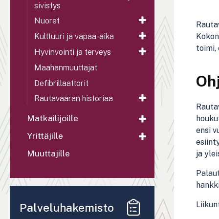
sivistys
Nuoret
Rautav
Kokona
Kulttuuri ja vapaa-aika
toimi,
Hyvinvointi ja terveys
Maahanmuuttajat
Oh
Defibrillaattorit
Rautavaaran historiaa
Rautav
Matkailijoille
houkut
ensi v
Yrittäjille
esiint
Muuttajille
ja yle
Palaut
hankki
Liikun
Palveluhakemisto