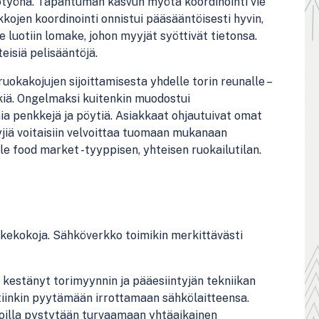
ootyönä. Tapahtuman kasvun myötä koordinointi vie
kojen koordinointi onnistui pääsääntöisesti hyvin,
e luotiin lomake, johon myyjät syöttivät tietonsa.
isiä pelisääntöjä.
ruokakojujen sijoittamisesta yhdelle torin reunalle –
kiä. Ongelmaksi kuitenkin muodostui
ia penkkejä ja pöytiä. Asiakkaat ohjautuivat omat
jiä voitaisiin velvoittaa tuomaan mukanaan
le food market -tyyppisen, yhteisen ruokailutilan.
akekokoja. Sähköverkko toimikin merkittävästi
ei kestänyt torimyynnin ja pääesiintyjän tekniikan
tiinkin pyytämään irrottamaan sähkölaitteensa.
joilla pystytään turvaamaan yhtäaikainen