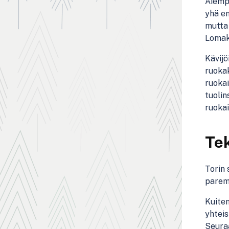
Aiempi
yhä en
mutta 
Lomake
Kävijö
ruokak
ruokai
tuolin
ruokai
Tek
Torin 
parem
Kuiten
yhteis
Seuraa