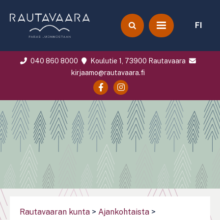
FI
040 860 8000
Koulutie 1, 73900 Rautavaara
kirjaamo@rautavaara.fi
Rautavaaran kunta
>
Ajankohtaista
>