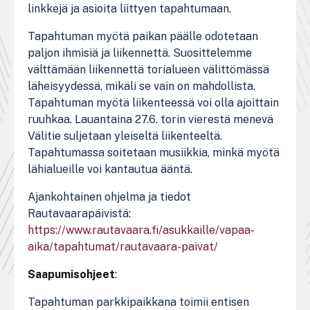
linkkejä ja asioita liittyen tapahtumaan.
Tapahtuman myötä paikan päälle odotetaan
paljon ihmisiä ja liikennettä. Suosittelemme
välttämään liikennettä torialueen välittömässä
läheisyydessä, mikäli se vain on mahdollista.
Tapahtuman myötä liikenteessä voi olla ajoittain
ruuhkaa. Lauantaina 27.6. torin vierestä menevä
Välitie suljetaan yleiseltä liikenteeltä.
Tapahtumassa soitetaan musiikkia, minkä myötä
lähialueille voi kantautua ääntä.
Ajankohtainen ohjelma ja tiedot
Rautavaarapäivistä:
https://www.rautavaara.fi/asukkaille/vapaa-
aika/tapahtumat/rautavaara-paivat/
Saapumisohjeet
:
Tapahtuman parkkipaikkana toimii entisen