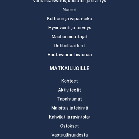
Varhaiskasvatus, koulutus ja sivistys
Nuoret
Kulttuuri ja vapaa-aika
Hyvinvointi ja terveys
Maahanmuuttajat
Defibrillaattorit
Rautavaaran historiaa
MATKAILIJOILLE
Kohteet
Aktiviteetit
Tapahtumat
Majoitus ja leirintä
Kahvilat ja ravintolat
Ostokset
Vastuullisuudesta