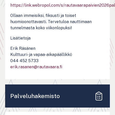
https://link.webropol.com/s/rautavaarapaivien2026pa
Ollaan immeisiksi, fiksusti ja toiset
huomioonottavasti. Tervetuloa nauttimaan
tunnelmasta koko viikonlopuksi!
Lisätietoja
Erik Räsänen
Kulttuuri- ja vapaa-aikapäällikkö
044 452 5733
erik.rasanen@rautavaara.fi
Palveluhakemisto