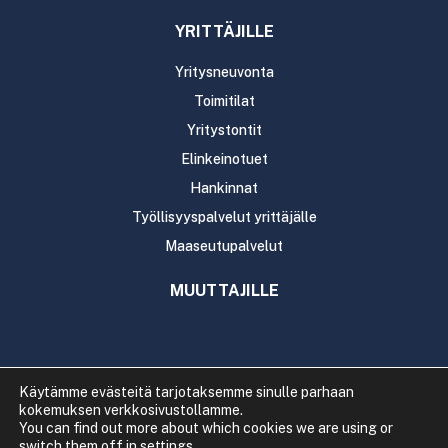
YRITTÄJILLE
Yritysneuvonta
Toimitilat
Yritystontit
Elinkeinotuet
Hankinnat
Työllisyyspalvelut yrittäjälle
Maaseutupalvelut
MUUTTAJILLE
Käytämme evästeitä tarjotaksemme sinulle parhaan
kokemuksen verkkosivustollamme.
Copyright 2020 Rautavaaran kunta
You can find out more about which cookies we are using or
Tietosuoja
Saavutettavuus
switch them off in
settings
.