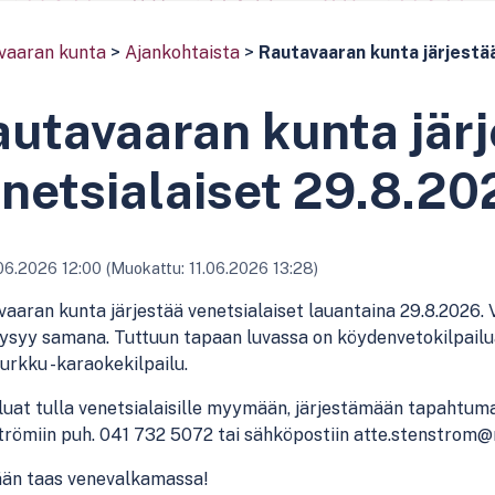
vaaran kunta
>
Ajankohtaista
>
Rautavaaran kunta järjestä
utavaaran kunta jär
netsialaiset 29.8.20
06.2026 12:00 (Muokattu: 11.06.2026 13:28)
aaran kunta järjestää venetsialaiset lauantaina 29.8.2026. V
syy samana. Tuttuun tapaan luvassa on köydenvetokilpailua,
urkku -karaokekilpailu.
luat tulla venetsialaisille myymään, järjestämään tapahtum
römiin puh. 041 732 5072 tai sähköpostiin atte.stenstrom@
än taas venevalkamassa!