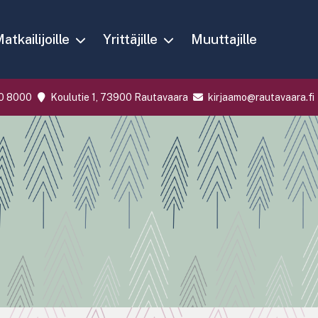
atkailijoille
Yrittäjille
Muuttajille
0 8000
Koulutie 1, 73900 Rautavaara
kirjaamo@rautavaara.fi