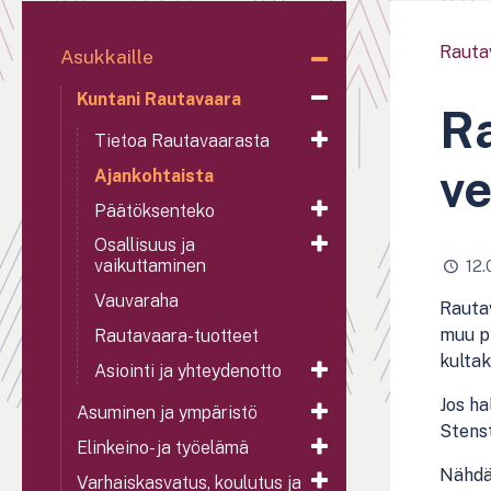
Rauta
Asukkaille
Kuntani Rautavaara
Ra
Tietoa Rautavaarasta
ve
Ajankohtaista
Päätöksenteko
Osallisuus ja
vaikuttaminen
12.
Vauvaraha
Rautav
muu py
Rautavaara-tuotteet
kultak
Asiointi ja yhteydenotto
Jos ha
Asuminen ja ympäristö
Stenst
Elinkeino- ja työelämä
Nähdä
Varhaiskasvatus, koulutus ja