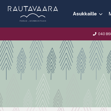
Asukkaille
M
040 86