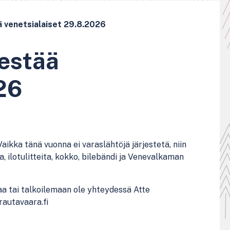
ä venetsialaiset 29.8.2026
jestää
26
aikka tänä vuonna ei varaslähtöjä järjestetä, niin
 ilotulitteita, kokko, bilebändi ja Venevalkaman
aa tai talkoilemaan ole yhteydessä Atte
rautavaara.fi