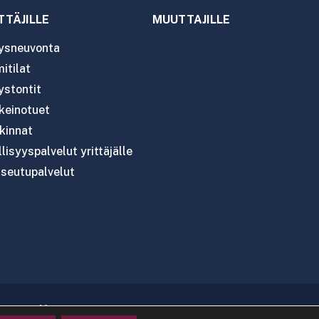
TTÄJILLE
MUUTTAJILLE
tysneuvonta
itilat
ystontit
nkeinotuet
kinnat
lisyyspalvelut yrittäjälle
seutupalvelut