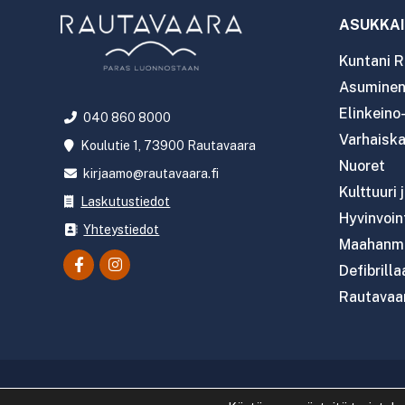
ASUKKAI
Kuntani R
Asuminen 
Elinkeino
040 860 8000
Varhaiska
Koulutie 1, 73900 Rautavaara
Nuoret
kirjaamo@rautavaara.fi
Kulttuuri 
Laskutustiedot
Hyvinvoint
Yhteystiedot
Maahanmu
Defibrilla
Rautavaar
Copyright 2