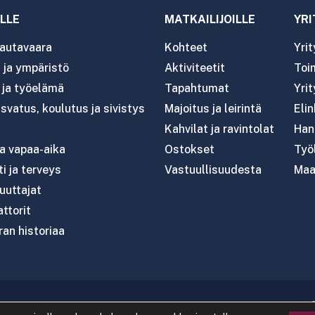
LLE
MATKAILIJOILLE
YRI
autavaara
Kohteet
Yri
ja ympäristö
Aktiviteetit
Toim
- ja työelämä
Tapahtumat
Yrit
svatus, koulutus ja sivistys
Majoitus ja leirintä
Eli
Kahvilat ja ravintolat
Han
ja vapaa-aika
Ostokset
Työl
i ja terveys
Vastuullisuudesta
Maa
uttajat
attorit
an historiaa
020 Rautavaaran kunta
|
Tietosuoja
|
Saavutettavuus
|