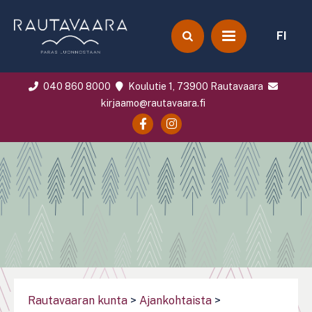
FI
040 860 8000
Koulutie 1, 73900 Rautavaara
kirjaamo@rautavaara.fi
Rautavaaran kunta
>
Ajankohtaista
>