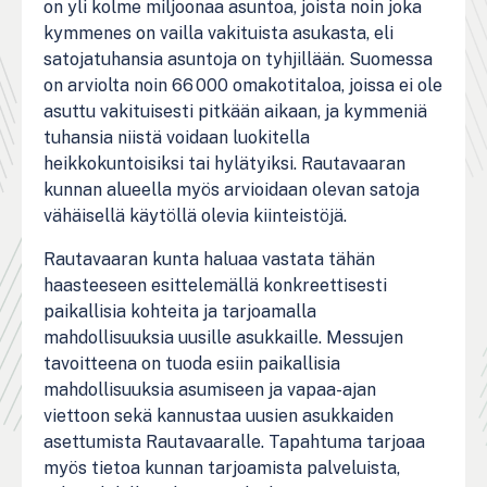
on yli kolme miljoonaa asuntoa, joista noin joka
kymmenes on vailla vakituista asukasta, eli
satojatuhansia asuntoja on tyhjillään. Suomessa
on arviolta noin 66 000 omakotitaloa, joissa ei ole
asuttu vakituisesti pitkään aikaan, ja kymmeniä
tuhansia niistä voidaan luokitella
heikkokuntoisiksi tai hylätyiksi. Rautavaaran
kunnan alueella myös arvioidaan olevan satoja
vähäisellä käytöllä olevia kiinteistöjä.
Rautavaaran kunta haluaa vastata tähän
haasteeseen esittelemällä konkreettisesti
paikallisia kohteita ja tarjoamalla
mahdollisuuksia uusille asukkaille. Messujen
tavoitteena on tuoda esiin paikallisia
mahdollisuuksia asumiseen ja vapaa-ajan
viettoon sekä kannustaa uusien asukkaiden
asettumista Rautavaaralle. Tapahtuma tarjoaa
myös tietoa kunnan tarjoamista palveluista,