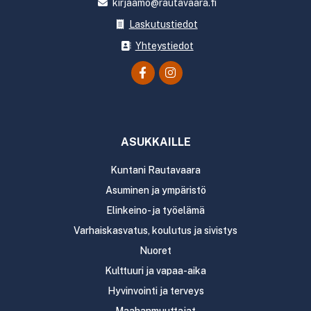
kirjaamo@rautavaara.fi
Laskutustiedot
Yhteystiedot
ASUKKAILLE
Kuntani Rautavaara
Asuminen ja ympäristö
Elinkeino- ja työelämä
Varhaiskasvatus, koulutus ja sivistys
Nuoret
Kulttuuri ja vapaa-aika
Hyvinvointi ja terveys
Maahanmuuttajat