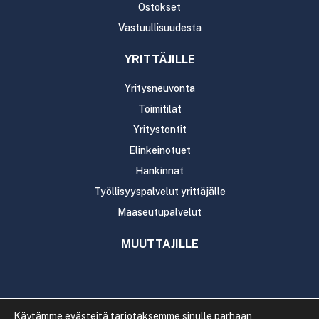
Ostokset
Vastuullisuudesta
YRITTÄJILLE
Yritysneuvonta
Toimitilat
Yritystontit
Elinkeinotuet
Hankinnat
Työllisyyspalvelut yrittäjälle
Maaseutupalvelut
MUUTTAJILLE
Käytämme evästeitä tarjotaksemme sinulle parhaan