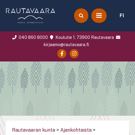
FI
040 860 8000
Koulutie 1, 73900 Rautavaara
kirjaamo@rautavaara.fi
Rautavaaran kunta
>
Ajankohtaista
>