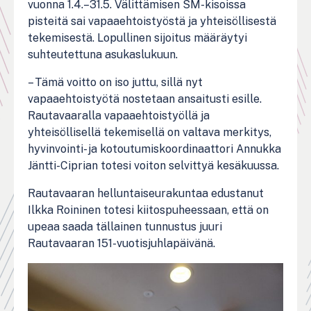
vuonna 1.4.–31.5. Välittämisen SM-kisoissa
pisteitä sai vapaaehtoistyöstä ja yhteisöllisestä
tekemisestä. Lopullinen sijoitus määräytyi
suhteutettuna asukaslukuun.
– Tämä voitto on iso juttu, sillä nyt
vapaaehtoistyötä nostetaan ansaitusti esille.
Rautavaaralla vapaaehtoistyöllä ja
yhteisöllisellä tekemisellä on valtava merkitys,
hyvinvointi- ja kotoutumiskoordinaattori Annukka
Jäntti-Ciprian totesi voiton selvittyä kesäkuussa.
Rautavaaran helluntaiseurakuntaa edustanut
Ilkka Roininen totesi kiitospuheessaan, että on
upeaa saada tällainen tunnustus juuri
Rautavaaran 151-vuotisjuhlapäivänä.