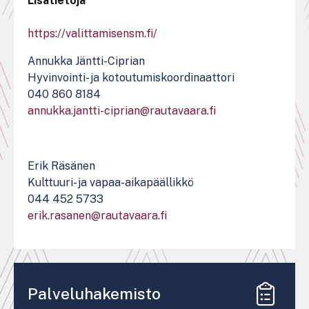
Lisätietoja
https://valittamisensm.fi/
Annukka Jäntti-Ciprian
Hyvinvointi- ja kotoutumiskoordinaattori
040 860 8184
annukka.jantti-ciprian@rautavaara.fi
Erik Räsänen
Kulttuuri- ja vapaa-aikapäällikkö
044 452 5733
erik.rasanen@rautavaara.fi
Palveluhakemisto