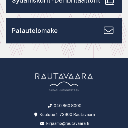
Sydäniskurit - Defibrilaattorit
Palautelomake
040 860 8000
Koulutie 1, 73900 Rautavaara
kirjaamo@rautavaara.fi