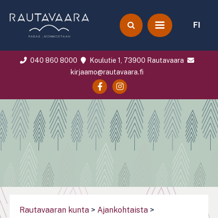
FI
040 860 8000
Koulutie 1, 73900 Rautavaara
kirjaamo@rautavaara.fi
Rautavaaran kunta
>
Ajankohtaista
>