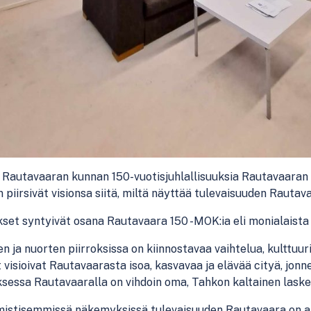
Rautavaaran kunnan 150-vuotisjuhlallisuuksia Rautavaaran 
n piirsivät visionsa siitä, miltä näyttää tulevaisuuden Rautav
kset syntyivät osana Rautavaara 150 -MOK:ia eli monialaista
en ja nuorten piirroksissa on kiinnostavaa vaihtelua, kulttuur
visioivat Rautavaarasta isoa, kasvavaa ja elävää cityä, jon
ksessa Rautavaaralla on vihdoin oma, Tahkon kaltainen lask
istisemmissä näkemyksissä tulevaisuuden Rautavaara on aie