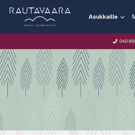
Asukkaille
M
040 86