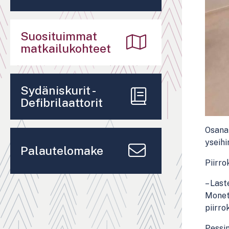
Suosituimmat
matkailukohteet
Sydäniskurit -
Defibrilaattorit
Osana 
yseihi
Palautelomake
Piirro
– Last
Monet 
piirro
Pessim