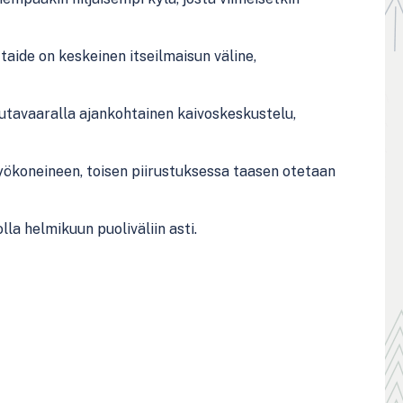
aide on keskeinen itseilmaisun väline,
autavaaralla ajankohtainen kaivoskeskustelu,
työkoneineen, toisen piirustuksessa taasen otetaan
la helmikuun puoliväliin asti.