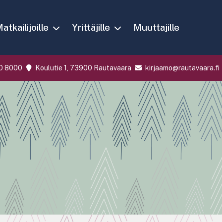
atkailijoille
Yrittäjille
Muuttajille
0 8000
Koulutie 1, 73900 Rautavaara
kirjaamo@rautavaara.fi