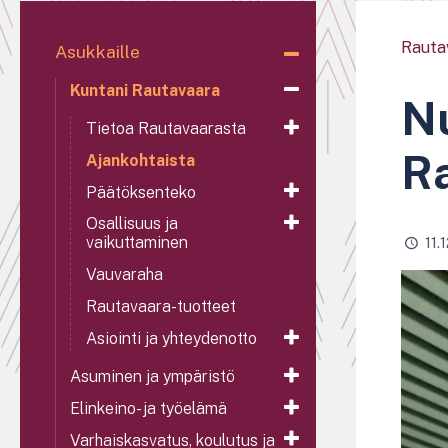
Rauta
Asukkaille
Kuntani Rautavaara
Nu
Tietoa Rautavaarasta
Ra
Ajankohtaista
Päätöksenteko
Osallisuus ja
vaikuttaminen
11.
Vauvaraha
Rautavaara-tuotteet
Asiointi ja yhteydenotto
Asuminen ja ympäristö
Elinkeino- ja työelämä
Varhaiskasvatus, koulutus ja