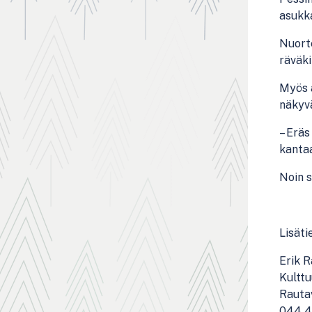
asukk
Nuorte
räväki
Myös a
näkyvä
– Eräs
kantaa
Noin s
Lisäti
Erik 
Kulttu
Rauta
044 4