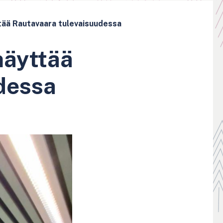
ttää Rautavaara tulevaisuudessa
 näyttää
dessa