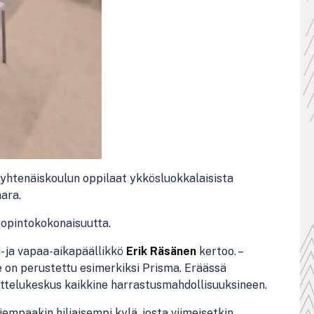
yhtenäiskoulun oppilaat ykkösluokkalaisista
aara.
 opintokokonaisuutta.
i- ja vapaa-aikapäällikkö
Erik Räsänen
kertoo. –
ne on perustettu esimerkiksi Prisma. Eräässä
ettelukeskus kaikkine harrastusmahdollisuuksineen.
mpaakin hiljaisempi kylä, josta viimeisetkin