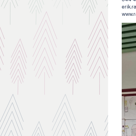
erik.r
www.r