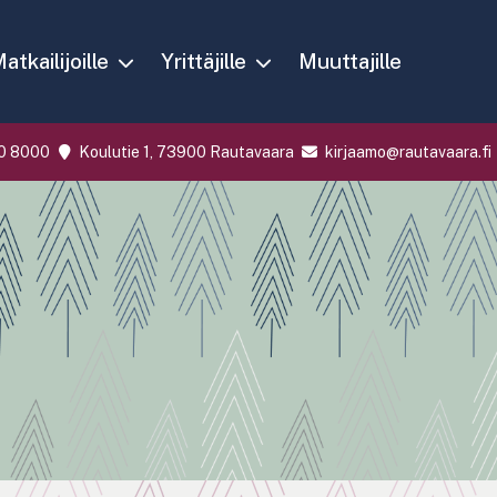
atkailijoille
Yrittäjille
Muuttajille
0 8000
Koulutie 1, 73900 Rautavaara
kirjaamo@rautavaara.fi