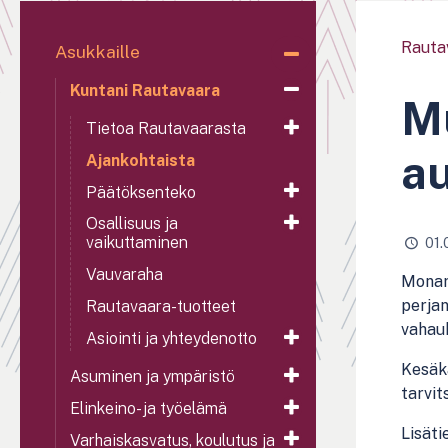
Rauta
Asukkaille
Kuntani Rautavaara
Mu
Tietoa Rautavaarasta
au
Ajankohtaista
Päätöksenteko
Osallisuus ja
vaikuttaminen
01.
Vauvaraha
Monari
perjan
Rautavaara-tuotteet
vahauk
Asiointi ja yhteydenotto
Kesäka
Asuminen ja ympäristö
tarvit
Elinkeino- ja työelämä
Lisäti
Varhaiskasvatus, koulutus ja