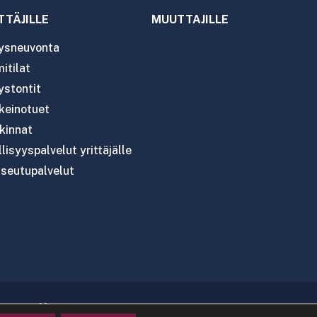
TTÄJILLE
MUUTTAJILLE
tysneuvonta
itilat
ystontit
nkeinotuet
kinnat
lisyyspalvelut yrittäjälle
seutupalvelut