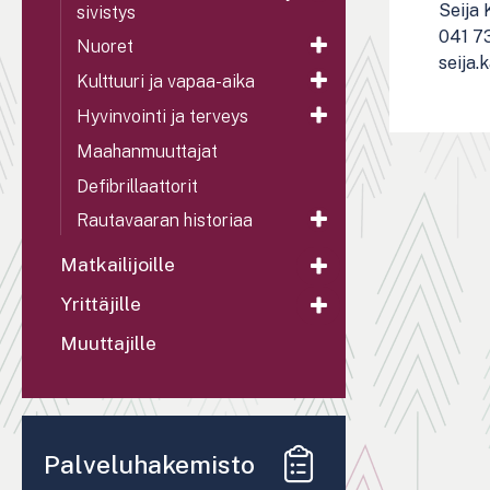
Seija 
sivistys
041 7
Nuoret
seija.
Kulttuuri ja vapaa-aika
Hyvinvointi ja terveys
Maahanmuuttajat
Defibrillaattorit
Rautavaaran historiaa
Matkailijoille
Yrittäjille
Muuttajille
Palveluhakemisto