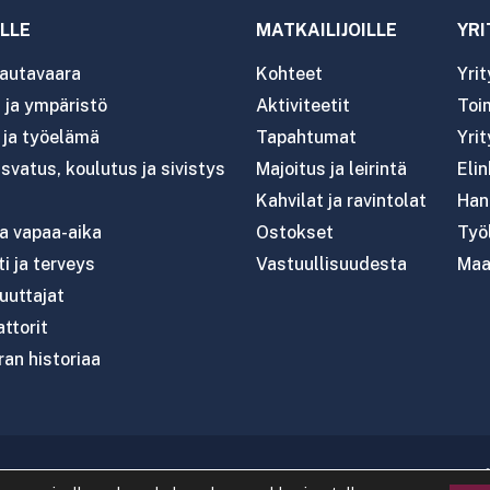
LLE
MATKAILIJOILLE
YRI
autavaara
Kohteet
Yri
ja ympäristö
Aktiviteetit
Toim
- ja työelämä
Tapahtumat
Yrit
svatus, koulutus ja sivistys
Majoitus ja leirintä
Eli
Kahvilat ja ravintolat
Han
ja vapaa-aika
Ostokset
Työl
i ja terveys
Vastuullisuudesta
Maa
uttajat
attorit
an historiaa
020 Rautavaaran kunta
|
Tietosuoja
|
Saavutettavuus
|