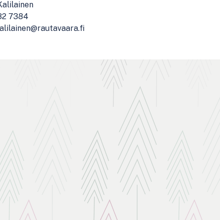
Kalilainen
32 7384
kalilainen@rautavaara.fi