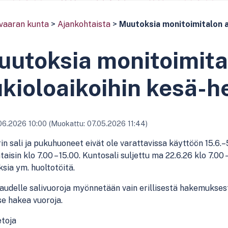
vaaran kunta
>
Ajankohtaista
>
Muutoksia monitoimitalon a
utoksia monitoimita
kioloaikoihin kesä-
06.2026 10:00 (Muokattu: 07.05.2026 11:44)
n sali ja pukuhuoneet eivät ole varattavissa käyttöön 15.6.–5
taisin klo 7.00 – 15.00. Kuntosali suljettu ma 22.6.26 klo 7.00
sia ym. huoltotöitä.
udelle salivuoroja myönnetään vain erillisestä hakemukses
se hakea vuoroja.
etoja