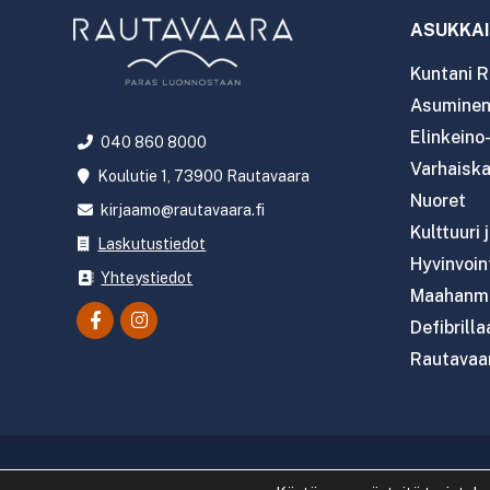
ASUKKAI
Kuntani R
Asuminen 
Elinkeino
040 860 8000
Varhaiska
Koulutie 1, 73900 Rautavaara
Nuoret
kirjaamo@rautavaara.fi
Kulttuuri 
Laskutustiedot
Hyvinvoint
Yhteystiedot
Maahanmu
Defibrilla
Rautavaar
Copyright 2