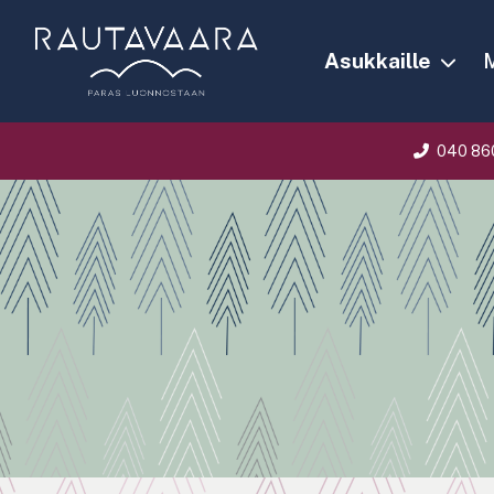
Asukkaille
M
040 86