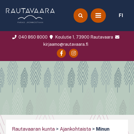
FI
040 860 8000
Koulutie 1, 73900 Rautavaara
kirjaamo@rautavaara.fi
Rautavaaran kunta
>
Ajankohtaista
>
Minun