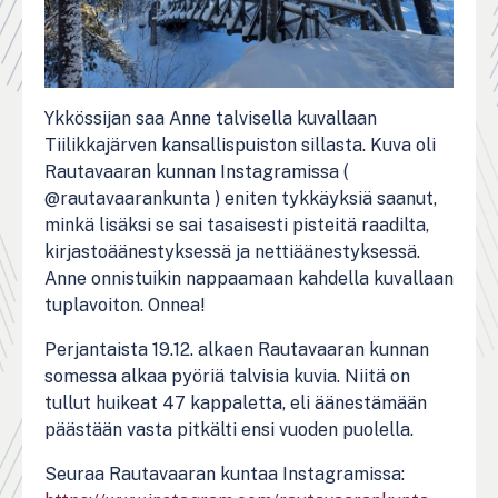
Ykkössijan saa Anne talvisella kuvallaan
Tiilikkajärven kansallispuiston sillasta. Kuva oli
Rautavaaran kunnan Instagramissa (
@rautavaarankunta ) eniten tykkäyksiä saanut,
minkä lisäksi se sai tasaisesti pisteitä raadilta,
kirjastoäänestyksessä ja nettiäänestyksessä.
Anne onnistuikin nappaamaan kahdella kuvallaan
tuplavoiton. Onnea!
Perjantaista 19.12. alkaen Rautavaaran kunnan
somessa alkaa pyöriä talvisia kuvia. Niitä on
tullut huikeat 47 kappaletta, eli äänestämään
päästään vasta pitkälti ensi vuoden puolella.
Seuraa Rautavaaran kuntaa Instagramissa: