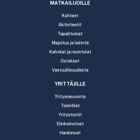
MATKAILIJOILLE
Kohteet
Aktiviteetit
Tapahtumat
Majoitus ja leirintä
Kahvilat ja ravintolat
Ostokset
Vastuullisuudesta
YRITTÄJILLE
Yritysneuvonta
Toimitilat
Yritystontit
Elinkeinotuet
Hankinnat