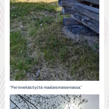
”Perinnekäsityötä maalaismaisemassa.”