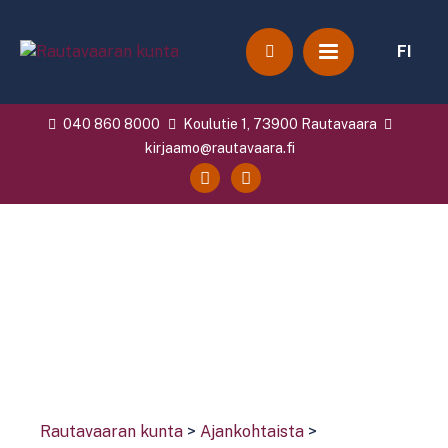
FI
040 860 8000
Koulutie 1, 73900 Rautavaara
kirjaamo@rautavaara.fi
Rautavaaran kunta
>
Ajankohtaista
>