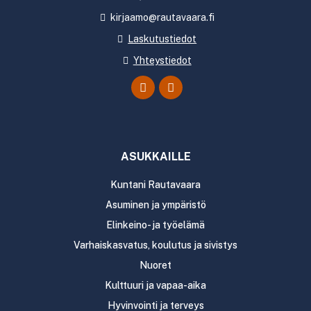
kirjaamo@rautavaara.fi
Laskutustiedot
Yhteystiedot
ASUKKAILLE
Kuntani Rautavaara
Asuminen ja ympäristö
Elinkeino- ja työelämä
Varhaiskasvatus, koulutus ja sivistys
Nuoret
Kulttuuri ja vapaa-aika
Hyvinvointi ja terveys