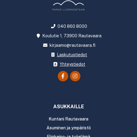
040 860 8000
Koulutie 1, 73900 Rautavaara
kirjaamo@rautavaara.fi
Laskutustiedot
Yhteystiedot
ASUKKAILLE
Kuntani Rautavaara
Asuminen ja ympäristö
Elinkeino- ja työelämä