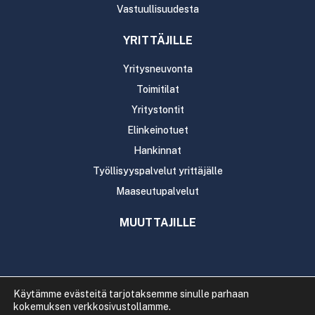
Vastuullisuudesta
YRITTÄJILLE
Yritysneuvonta
Toimitilat
Yritystontit
Elinkeinotuet
Hankinnat
Työllisyyspalvelut yrittäjälle
Maaseutupalvelut
MUUTTAJILLE
Käytämme evästeitä tarjotaksemme sinulle parhaan
kokemuksen verkkosivustollamme.
Copyright 2020 Rautavaaran kunta