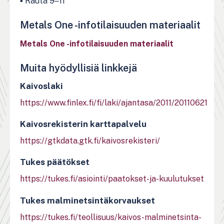
▪
Rauta 9‒11
Metals One -infotilaisuuden materiaalit
Metals One -infotilaisuuden materiaalit
Muita hyödyllisiä linkkejä
Kaivoslaki
https://www.finlex.fi/fi/laki/ajantasa/2011/20110621
Kaivosrekisterin karttapalvelu
https://gtkdata.gtk.fi/kaivosrekisteri/
Tukes päätökset
https://tukes.fi/asiointi/paatokset-ja-kuulutukset
Tukes malminetsintäkorvaukset
https://tukes.fi/teollisuus/kaivos-malminetsinta-