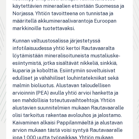
käytettävien mineraalien etsintään Suomessa ja
Norjassa. Yhtiön tavoitteena on tunnistaa ja
määritellä akkumineraalivarantoja Euroopan
markkinoille tuotettavaksi.
Kunnan valtuustosalissa järjestetyssä
infotilaisuudessa yhtiö kertoi Rautavaaralta
löytämistään mineralisoituneista mustaliuske-
esiintymistä, jotka sisältävät nikkeliä, sinkkiä,
kuparia ja kobolttia. Esiintymiin soveltuisivat
edulliset ja vähähiiliset louhintatekniikat sekä
malmin bioliuotus. Alustavan taloudellisen
arvioinnin (PEA) avulla yhtiö arvioi hanketta ja
sen mahdollisia toteutusvaihtoehtoja. Yhtiön
alustavien suunnitelmien mukaan Rautavaaralle
olisi tarkoitus rakentaa avolouhos ja jalostamo.
Kaivaminen alkaisi Pappilanmäeltä ja alustavan
arvion mukaan tästä voisi syntyä Rautavaaralle
jopa 1 000 uutta työpaikkaa. Yhtiön mukaan