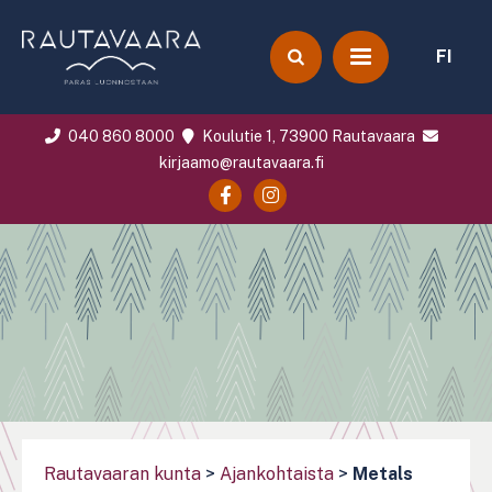
FI
040 860 8000
Koulutie 1, 73900 Rautavaara
kirjaamo@rautavaara.fi
Rautavaaran kunta
>
Ajankohtaista
>
Metals