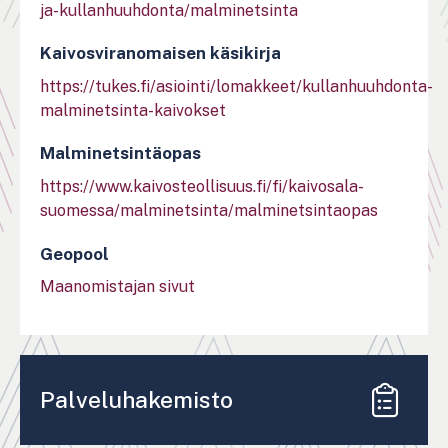
ja-kullanhuuhdonta/malminetsinta
Kaivosviranomaisen käsikirja
https://tukes.fi/asiointi/lomakkeet/kullanhuuhdonta-
malminetsinta-kaivokset
Malminetsintäopas
https://www.kaivosteollisuus.fi/fi/kaivosala-
suomessa/malminetsinta/malminetsintaopas
Geopool
Maanomistajan sivut
Palveluhakemisto