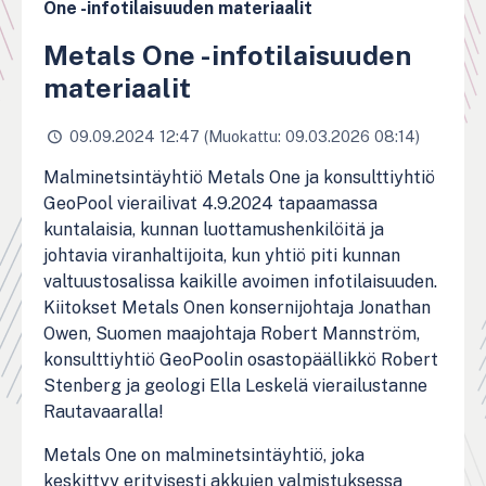
One -infotilaisuuden materiaalit
Metals One -infotilaisuuden
materiaalit
09.09.2024 12:47 (Muokattu: 09.03.2026 08:14)
Malminetsintäyhtiö Metals One ja konsulttiyhtiö
GeoPool vierailivat 4.9.2024 tapaamassa
kuntalaisia, kunnan luottamushenkilöitä ja
johtavia viranhaltijoita, kun yhtiö piti kunnan
valtuustosalissa kaikille avoimen infotilaisuuden.
Kiitokset Metals Onen konsernijohtaja Jonathan
Owen, Suomen maajohtaja Robert Mannström,
konsulttiyhtiö GeoPoolin osastopäällikkö Robert
Stenberg ja geologi Ella Leskelä vierailustanne
Rautavaaralla!
Metals One on malminetsintäyhtiö, joka
keskittyy erityisesti akkujen valmistuksessa