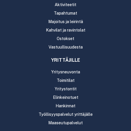
Aktiviteetit
Tapahtumat
Majoitus ja leirintä
Kahvilat ja ravintolat
Ostokset
Vastuullisuudesta
YRITTÄJILLE
Yritysneuvonta
Toimitilat
Yritystontit
Elinkeinotuet
Hankinnat
Työllisyyspalvelut yrittäjälle
Maaseutupalvelut