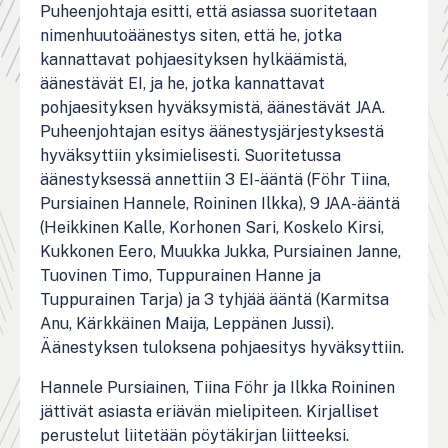
Puheenjohtaja esitti, että asiassa suoritetaan
nimenhuutoäänestys siten, että he, jotka
kannattavat pohjaesityksen hylkäämistä,
äänestävät EI, ja he, jotka kannattavat
pohjaesityksen hyväksymistä, äänestävät JAA.
Puheenjohtajan esitys äänestysjärjestyksestä
hyväksyttiin yksimielisesti. Suoritetussa
äänestyksessä annettiin 3 EI-ääntä (Föhr Tiina,
Pursiainen Hannele, Roininen Ilkka), 9 JAA-ääntä
(Heikkinen Kalle, Korhonen Sari, Koskelo Kirsi,
Kukkonen Eero, Muukka Jukka, Pursiainen Janne,
Tuovinen Timo, Tuppurainen Hanne ja
Tuppurainen Tarja) ja 3 tyhjää ääntä (Karmitsa
Anu, Kärkkäinen Maija, Leppänen Jussi).
Äänestyksen tuloksena pohjaesitys hyväksyttiin.
Hannele Pursiainen, Tiina Föhr ja Ilkka Roininen
jättivät asiasta eriävän mielipiteen. Kirjalliset
perustelut liitetään pöytäkirjan liitteeksi.