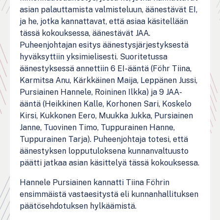
asian palauttamista valmisteluun, äänestävät EI,
ja he, jotka kannattavat, että asiaa käsitellään
tässä kokouksessa, äänestävät JAA.
Puheenjohtajan esitys äänestysjärjestyksestä
hyväksyttiin yksimielisesti. Suoritetussa
äänestyksessä annettiin 6 EI-ääntä (Föhr Tiina,
Karmitsa Anu, Kärkkäinen Maija, Leppänen Jussi,
Pursiainen Hannele, Roininen Ilkka) ja 9 JAA-
ääntä (Heikkinen Kalle, Korhonen Sari, Koskelo
Kirsi, Kukkonen Eero, Muukka Jukka, Pursiainen
Janne, Tuovinen Timo, Tuppurainen Hanne,
Tuppurainen Tarja). Puheenjohtaja totesi, että
äänestyksen lopputuloksena kunnanvaltuusto
päätti jatkaa asian käsittelyä tässä kokouksessa.
Hannele Pursiainen kannatti Tiina Föhrin
ensimmäistä vastaesitystä eli kunnanhallituksen
päätösehdotuksen hylkäämistä.