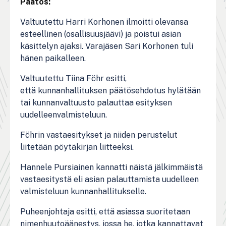
Päätös:
Valtuutettu Harri Korhonen ilmoitti olevansa
esteellinen (osallisuusjäävi) ja poistui asian
käsittelyn ajaksi. Varajäsen Sari Korhonen tuli
hänen paikalleen.
Valtuutettu Tiina Föhr esitti,
että kunnanhallituksen päätösehdotus hylätään
tai kunnanvaltuusto palauttaa esityksen
uudelleenvalmisteluun.
Föhrin vastaesitykset ja niiden perustelut
liitetään pöytäkirjan liitteeksi.
Hannele Pursiainen kannatti näistä jälkimmäistä
vastaesitystä eli asian palauttamista uudelleen
valmisteluun kunnanhallitukselle.
Puheenjohtaja esitti, että asiassa suoritetaan
nimenhuutoäänestys, jossa he, jotka kannattavat