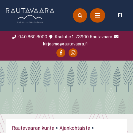
FI
040 860 8000
Koulutie 1, 73900 Rautavaara
kirjaamo@rautavaara.fi
Rautavaaran kunta
>
Ajankohtaista
>