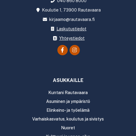
040 860 8000
Koulutie 1, 73900 Rautavaara
kirjaamo@rautavaara.fi
Laskutustiedot
Yhteystiedot
ASUKKAILLE
Kuntani Rautavaara
Asuminen ja ympäristö
Elinkeino- ja työelämä
Varhaiskasvatus, koulutus ja sivistys
Nuoret