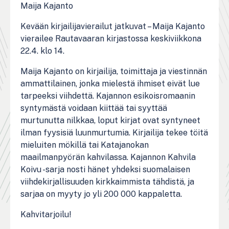
Maija Kajanto
Kevään kirjailijavierailut jatkuvat – Maija Kajanto
vierailee Rautavaaran kirjastossa keskiviikkona
22.4. klo 14.
Maija Kajanto on kirjailija, toimittaja ja viestinnän
ammattilainen, jonka mielestä ihmiset eivät lue
tarpeeksi viihdettä. Kajannon esikoisromaanin
syntymästä voidaan kiittää tai syyttää
murtunutta nilkkaa, loput kirjat ovat syntyneet
ilman fyysisiä luunmurtumia. Kirjailija tekee töitä
mieluiten mökillä tai Katajanokan
maailmanpyörän kahvilassa. Kajannon Kahvila
Koivu -sarja nosti hänet yhdeksi suomalaisen
viihdekirjallisuuden kirkkaimmista tähdistä, ja
sarjaa on myyty jo yli 200 000 kappaletta.
Kahvitarjoilu!