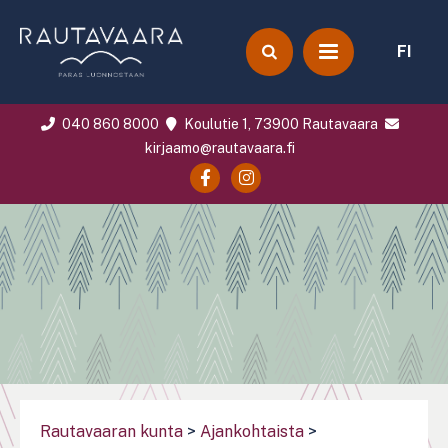
FI
040 860 8000
Koulutie 1, 73900 Rautavaara
kirjaamo@rautavaara.fi
Rautavaaran kunta
>
Ajankohtaista
>