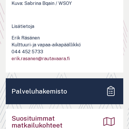
Kuva: Sabrina Bqain / WSOY
Lisätietoja
Erik Räsänen
Kulttuuri- ja vapaa-aikapäällikkö
044 452 5733
erik.rasanen@rautavaara.fi
Palveluhakemisto
Suosituimmat
matkailukohteet