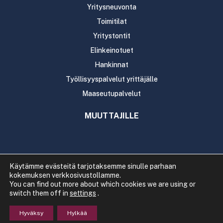
Yritysneuvonta
Toimitilat
Yritystontit
Elinkeinotuet
Hankinnat
Työllisyyspalvelut yrittäjälle
Maaseutupalvelut
MUUTTAJILLE
Käytämme evästeitä tarjotaksemme sinulle parhaan
kokemuksen verkkosivustollamme.
Copyright 2020 Rautavaaran kunta
You can find out more about which cookies we are using or
Tietosuoja
Saavutettavuus
switch them off in
settings
.
Hyväksy
Hylkää