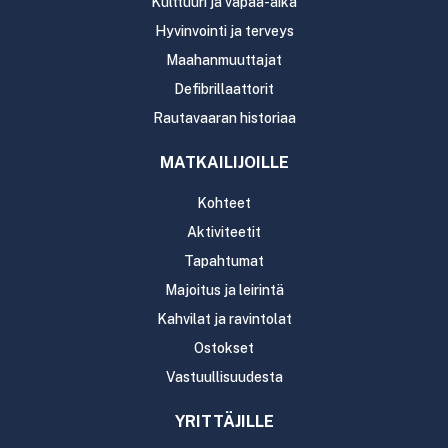
Kulttuuri ja vapaa-aika
Hyvinvointi ja terveys
Maahanmuuttajat
Defibrillaattorit
Rautavaaran historiaa
MATKAILIJOILLE
Kohteet
Aktiviteetit
Tapahtumat
Majoitus ja leirintä
Kahvilat ja ravintolat
Ostokset
Vastuullisuudesta
YRITTÄJILLE