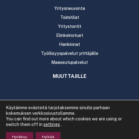
Yritysneuvonta
Toimitilat
Yritystontit
Elinkeinotuet
Hankinnat
Työllisyyspalvelut yrittäjälle
Maaseutupalvelut
MUUTTAJILLE
Käytämme evästeitä tarjotaksemme sinulle parhaan
kokemuksen verkkosivustollamme.
Copyright 2020 Rautavaaran kunta
You can find out more about which cookies we are using or
Tietosuoja
Saavutettavuus
switch them off in
settings
.
Hyväksy
Hylkää