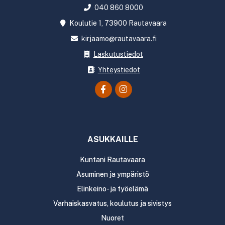
040 860 8000
Koulutie 1, 73900 Rautavaara
kirjaamo@rautavaara.fi
Laskutustiedot
Yhteystiedot
ASUKKAILLE
Kuntani Rautavaara
Asuminen ja ympäristö
Elinkeino- ja työelämä
Varhaiskasvatus, koulutus ja sivistys
Nuoret