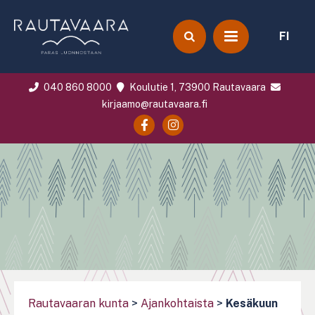
FI
040 860 8000
Koulutie 1, 73900 Rautavaara
kirjaamo@rautavaara.fi
Rautavaaran kunta
>
Ajankohtaista
>
Kesäkuun