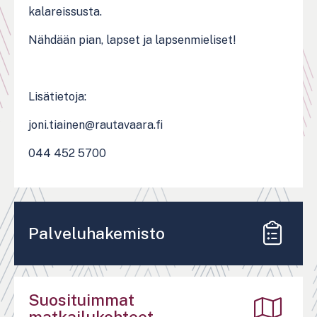
kalareissusta.
Nähdään pian, lapset ja lapsenmieliset!
Lisätietoja:
joni.tiainen@rautavaara.fi
044 452 5700
Palveluhakemisto
Suosituimmat
matkailukohteet