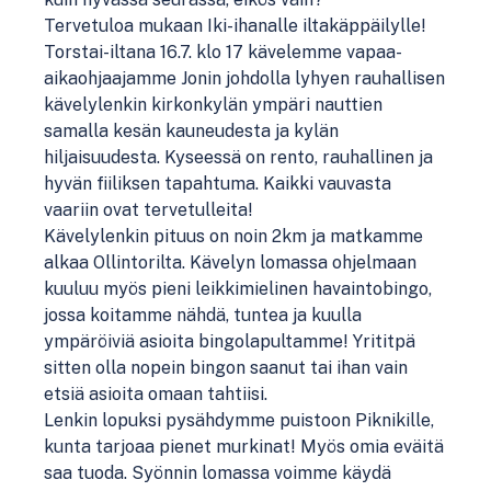
Tervetuloa mukaan Iki-ihanalle iltakäppäilylle!
Torstai-iltana 16.7. klo 17 kävelemme vapaa-
aikaohjaajamme Jonin johdolla lyhyen rauhallisen
kävelylenkin kirkonkylän ympäri nauttien
samalla kesän kauneudesta ja kylän
hiljaisuudesta. Kyseessä on rento, rauhallinen ja
hyvän fiiliksen tapahtuma. Kaikki vauvasta
vaariin ovat tervetulleita!
Kävelylenkin pituus on noin 2km ja matkamme
alkaa Ollintorilta. Kävelyn lomassa ohjelmaan
kuuluu myös pieni leikkimielinen havaintobingo,
jossa koitamme nähdä, tuntea ja kuulla
ympäröiviä asioita bingolapultamme! Yrititpä
sitten olla nopein bingon saanut tai ihan vain
etsiä asioita omaan tahtiisi.
Lenkin lopuksi pysähdymme puistoon Piknikille,
kunta tarjoaa pienet murkinat! Myös omia eväitä
saa tuoda. Syönnin lomassa voimme käydä