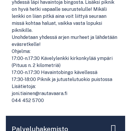
yhdessä läpi havaintoja bingosta. Lisäksi piknik
on hyvä hetki vapaalle seurustelulle! Mikäli
lenkki on liian pitkä aina voit liittyä seuraan
missä kohtaa haluat, vaikka vasta lopuksi
piknikille.
Unohdetaan yhdessä arjen murheet ja lähdetään
eväsretkelle!
Ohjelma:
17:00-n.17:30 Kävelylenkki kirkonkylää ympäri
(Pituus n. 2 kilometriä)
17:00-n.17:30 Havaintobingo kävellessä
17:30-18:00 Piknik ja jutustelutuokio puistossa
Lisätietoja:
joni.tiainen@rautavaara.fi
044 452 5700
Palveluhakemisto