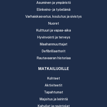
Asuminen ja ympäristö
Elinkeino- ja työelämä
Varhaiskasvatus, koulutus ja sivistys
Nuoret
Kulttuuri ja vapaa-aika
Hyvinvointi ja terveys
Maahanmuuttajat
Defibrillaattorit
Rautavaaran historiaa
MATKAILIJOILLE
Kohteet
Aktiviteetit
Tapahtumat
Majoitus ja leirintä
Kahvilat ja ravintolat