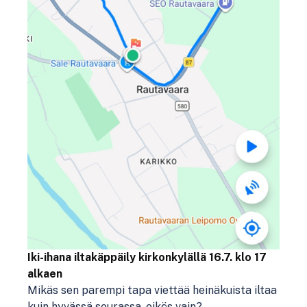
Iki-ihana iltakäppäily kirkonkylällä 16.7. klo 17
alkaen
Mikäs sen parempi tapa viettää heinäkuista iltaa
kuin hyvässä seurassa, eikös vain?