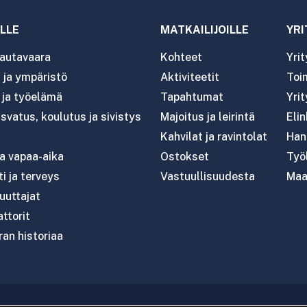
LLE
MATKAILIJOILLE
YRI
autavaara
Kohteet
Yri
ja ympäristö
Aktiviteetit
Toim
- ja työelämä
Tapahtumat
Yrit
svatus, koulutus ja sivistys
Majoitus ja leirintä
Eli
Kahvilat ja ravintolat
Han
ja vapaa-aika
Ostokset
Työl
i ja terveys
Vastuullisuudesta
Maa
uttajat
attorit
an historiaa