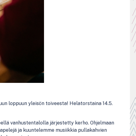
kuun loppuun yleisön toiveesta! Helatorstaina 14.5.
teellä vanhustentalolla järjestetty kerho. Ohjelmaan
tapelejä ja kuuntelemme musiikkia pullakahvien