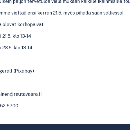
Oikein paljon tervetuloa vielä mukaan kaikille ikäihmisille t
me viettää ensi kerran 21.5. myös pihalla sään salliessa!
lä olevat kerhopäivät:
i 21.5. klo 13-14
i 28.5. klo 13-14
geralt (Pixabay)
iainen@rautavaara.fi
52 5700