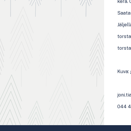
kera. 
Saatam
Jäljel
torsta
torsta
Kuva: 
joni.t
044 4