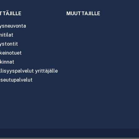
TTÄJILLE
MUUTTAJILLE
tysneuvonta
itilat
ystontit
nkeinotuet
kinnat
lisyyspalvelut yrittäjälle
seutupalvelut