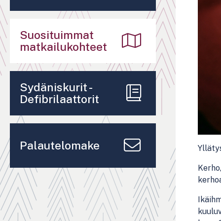
Suosituimmat
matkailukohteet
Sydäniskurit -
Defibrilaattorit
Palautelomake
Ylläty
Kerho,
kerhoa
Ikäihm
kuuluv