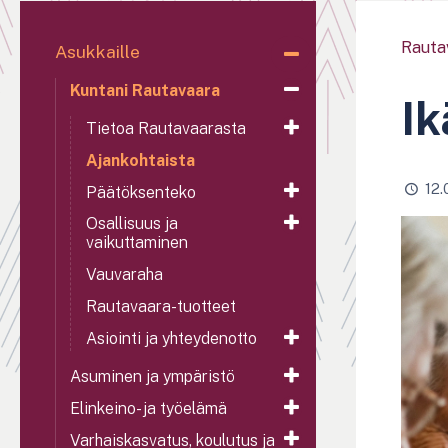
Rauta
Asukkaille
Kuntani Rautavaara
Ik
Tietoa Rautavaarasta
Ajankohtaista
12.
Päätöksenteko
Osallisuus ja
vaikuttaminen
Vauvaraha
Rautavaara-tuotteet
Asiointi ja yhteydenotto
Asuminen ja ympäristö
Elinkeino- ja työelämä
Varhaiskasvatus, koulutus ja