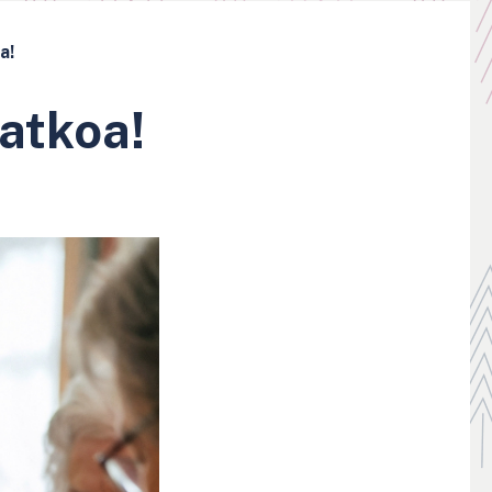
a!
jatkoa!