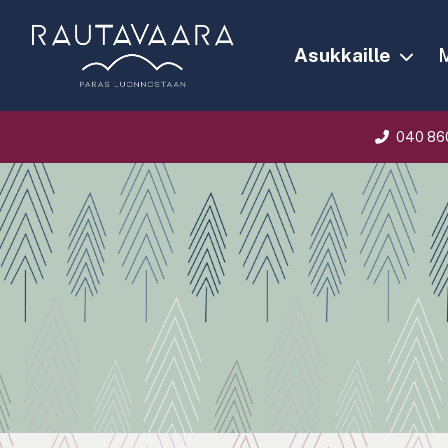
Asukkaille
M
040 86