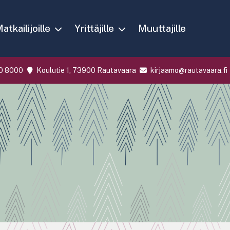
atkailijoille
Yrittäjille
Muuttajille
0 8000
Koulutie 1, 73900 Rautavaara
kirjaamo@rautavaara.fi