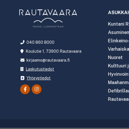
ASUKKAI
Kuntani R
Asuminen 
Elinkeino
040 860 8000
Varhaiska
Koulutie 1, 73900 Rautavaara
Nuoret
kirjaamo@rautavaara.fi
Kulttuuri 
Laskutustiedot
Hyvinvoint
Yhteystiedot
Maahanmu
Defibrilla
Rautavaar