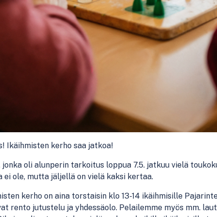
s! Ikäihmisten kerho saa jatkoa!
 jonka oli alunperin tarkoitus loppua 7.5. jatkuu vielä touko
 ei ole, mutta jäljellä on vielä kaksi kertaa.
isten kerho on aina torstaisin klo 13-14 ikäihmisille Pajarin
at rento jutustelu ja yhdessäolo. Pelailemme myös mm. lau