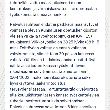
tehtävään valita määräaikaisesti muun
koulutuksen ja varhaiskasvatus – tai opetusalan
työkokemusta omaava henkilö.
Palvelussuhteen ehdot ja palkkaus määräytyvät
voimassa olevan Kunnallisen opetushenkilöstön
yleisen virka- ja työehtosopimuksen (OVTES)
mukaisesti. Viikkotyöaika on 38,25 h/vko (38 h 15
min). Tehtävään valitun on ennen valinnan
vahvistamista, viimeistään 30 päivän kuluessa
valintapäätöksen tiedoksisaannista, esitettävä
nähtäväksi lasten kanssa työskentelevien
rikostaustan selvittämisestä annetun lain
(504/2002) mukainen rikosrekisteriote sekä
hyväksyttävä lääkärintodistus
terveydentilastaan. Tartuntatautilaki velvoittaa
alle kouluikäisten lasten kanssa työskentelevien
tuberkuloositartuntariskin selvittämisen.
Palvelussuhteessa sovelletaan 6 kk:n koeaikaa.