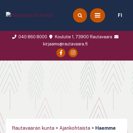
FI
040 860 8000
Koulutie 1, 73900 Rautavaara
kirjaamo@rautavaara.fi
Rautavaaran kunta
>
Ajankohtaista
>
Haemme