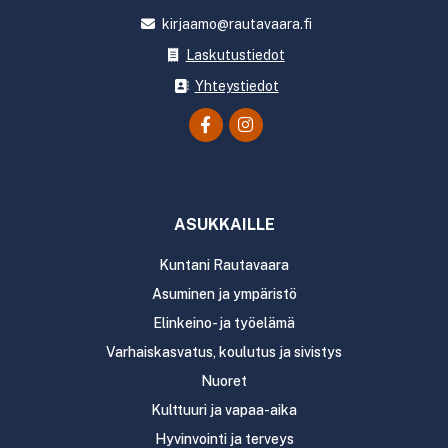
kirjaamo@rautavaara.fi
Laskutustiedot
Yhteystiedot
ASUKKAILLE
Kuntani Rautavaara
Asuminen ja ympäristö
Elinkeino- ja työelämä
Varhaiskasvatus, koulutus ja sivistys
Nuoret
Kulttuuri ja vapaa-aika
Hyvinvointi ja terveys