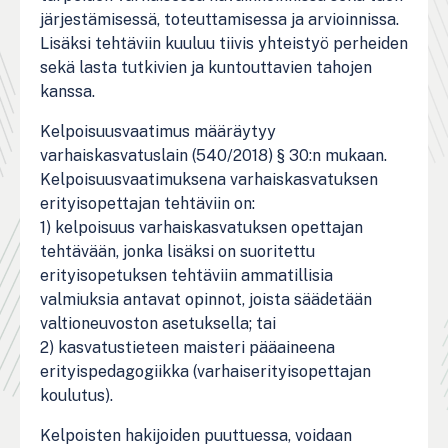
järjestämisessä, toteuttamisessa ja arvioinnissa.
Lisäksi tehtäviin kuuluu tiivis yhteistyö perheiden
sekä lasta tutkivien ja kuntouttavien tahojen
kanssa.
Kelpoisuusvaatimus määräytyy
varhaiskasvatuslain (540/2018) § 30:n mukaan.
Kelpoisuusvaatimuksena varhaiskasvatuksen
erityisopettajan tehtäviin on:
1) kelpoisuus varhaiskasvatuksen opettajan
tehtävään, jonka lisäksi on suoritettu
erityisopetuksen tehtäviin ammatillisia
valmiuksia antavat opinnot, joista säädetään
valtioneuvoston asetuksella; tai
2) kasvatustieteen maisteri pääaineena
erityispedagogiikka (varhaiserityisopettajan
koulutus).
Kelpoisten hakijoiden puuttuessa, voidaan