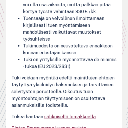
voi olla osa-aikaista, mutta palkkaa pitää
kertyä työstä vähintään 930 € /kk.
Tuensaaja on velvollinen ilmoittamaan
kirjallisesti tuen myöntämiseen
mahdollisesti vaikuttavat muutokset
työsuhteissa
Tukimuodosta on neuvoteltava ennakkoon
kunnan edustajan kanssa
Tuki on yrityksille myönnettävää de minimis
-tukea (EU 2023/2831)
Tuki voidaan myöntää edellä mainittujen ehtojen
täytyttyä yksilöidyn hakemuksen ja tarvittavien
selvitysten perusteella. Oikeutus tuen
myöntöehtojen täyttymiseen on osoitettava
asianmukaisilla todisteilla.
Tukea haetaan
sähköisellä lomakkeella
.