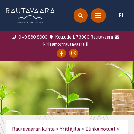
FI
040 860 8000
Koulutie 1, 73900 Rautavaara
kirjaamo@rautavaara.fi
Rautavaaran kunta
>
Yrittäjille
>
Elinkeinotuet
>