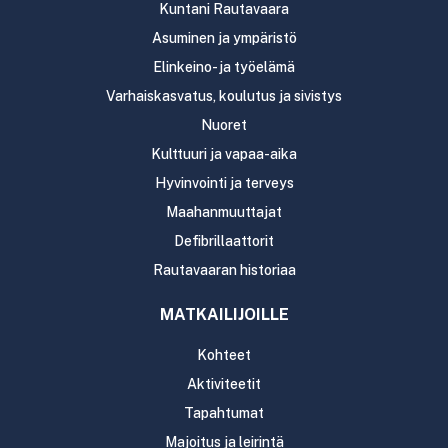
Kuntani Rautavaara
Asuminen ja ympäristö
Elinkeino- ja työelämä
Varhaiskasvatus, koulutus ja sivistys
Nuoret
Kulttuuri ja vapaa-aika
Hyvinvointi ja terveys
Maahanmuuttajat
Defibrillaattorit
Rautavaaran historiaa
MATKAILIJOILLE
Kohteet
Aktiviteetit
Tapahtumat
Majoitus ja leirintä