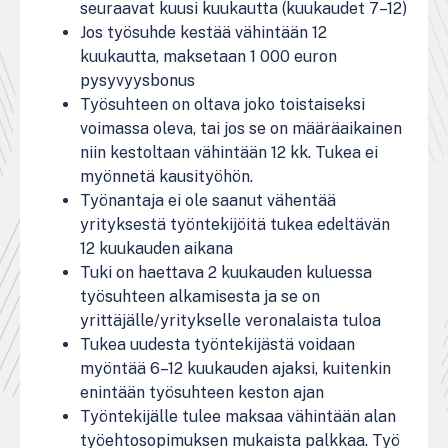
seuraavat kuusi kuukautta (kuukaudet 7–12)
Jos työsuhde kestää vähintään 12
kuukautta, maksetaan 1 000 euron
pysyvyysbonus
Työsuhteen on oltava joko toistaiseksi
voimassa oleva, tai jos se on määräaikainen
niin kestoltaan vähintään 12 kk. Tukea ei
myönnetä kausityöhön.
Työnantaja ei ole saanut vähentää
yrityksestä työntekijöitä tukea edeltävän
12 kuukauden aikana
Tuki on haettava 2 kuukauden kuluessa
työsuhteen alkamisesta ja se on
yrittäjälle/yritykselle veronalaista tuloa
Tukea uudesta työntekijästä voidaan
myöntää 6–12 kuukauden ajaksi, kuitenkin
enintään työsuhteen keston ajan
Työntekijälle tulee maksaa vähintään alan
työehtosopimuksen mukaista palkkaa. Työ