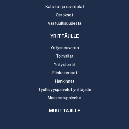
Kahvilat ja ravintolat
Ostokset
Vastuullisuudesta
YRITTÄJILLE
Yritysneuvonta
Toimitilat
Yritystontit
Elinkeinotuet
Hankinnat
Työllisyyspalvelut yrittäjälle
Maaseutupalvelut
MUUTTAJILLE