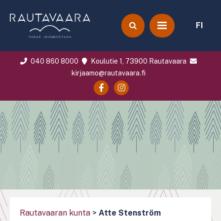
FI
040 860 8000
Koulutie 1, 73900 Rautavaara
kirjaamo@rautavaara.fi
Rautavaaran kunta
>
Atte Stenström