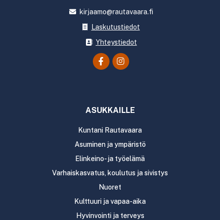
kirjaamo@rautavaara.fi
Laskutustiedot
Yhteystiedot
ASUKKAILLE
Kuntani Rautavaara
Asuminen ja ympäristö
Elinkeino- ja työelämä
Varhaiskasvatus, koulutus ja sivistys
Nuoret
Kulttuuri ja vapaa-aika
Hyvinvointi ja terveys