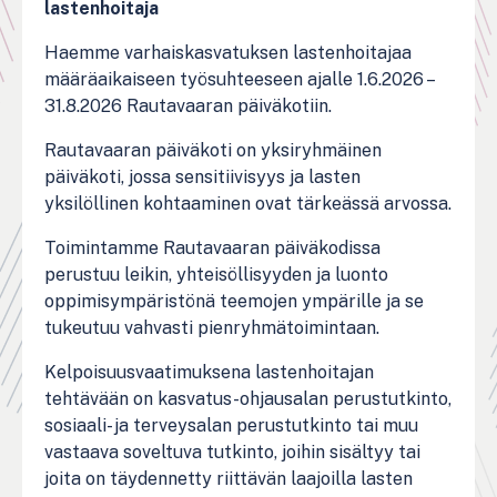
lastenhoitaja
Haemme varhaiskasvatuksen lastenhoitajaa
määräaikaiseen työsuhteeseen ajalle 1.6.2026 –
31.8.2026 Rautavaaran päiväkotiin.
Rautavaaran päiväkoti on yksiryhmäinen
päiväkoti, jossa sensitiivisyys ja lasten
yksilöllinen kohtaaminen ovat tärkeässä arvossa.
Toimintamme Rautavaaran päiväkodissa
perustuu leikin, yhteisöllisyyden ja luonto
oppimisympäristönä teemojen ympärille ja se
tukeutuu vahvasti pienryhmätoimintaan.
Kelpoisuusvaatimuksena lastenhoitajan
tehtävään on kasvatus-ohjausalan perustutkinto,
sosiaali- ja terveysalan perustutkinto tai muu
vastaava soveltuva tutkinto, joihin sisältyy tai
joita on täydennetty riittävän laajoilla lasten