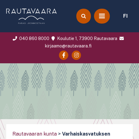
FI
040 860 8000
Koulutie 1, 73900 Rautavaara
kirjaamo@rautavaara.fi
Rautavaaran kunta
>
Varhaiskasvatuksen