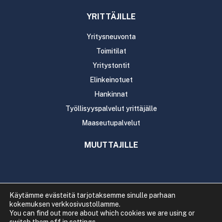
YRITTÄJILLE
Yritysneuvonta
Toimitilat
Yritystontit
Elinkeinotuet
Hankinnat
Työllisyyspalvelut yrittäjälle
Maaseutupalvelut
MUUTTAJILLE
Käytämme evästeitä tarjotaksemme sinulle parhaan
kokemuksen verkkosivustollamme.
Copyright 2020 Rautavaaran kunta
You can find out more about which cookies we are using or
Tietosuoja
Saavutettavuus