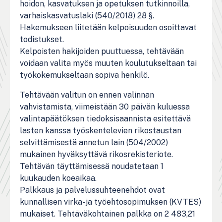
hoidon, kasvatuksen ja opetuksen tutkinnoilla,
varhaiskasvatuslaki (540/2018) 28 §.
Hakemukseen liitetään kelpoisuuden osoittavat
todistukset.
Kelpoisten hakijoiden puuttuessa, tehtävään
voidaan valita myös muuten koulutukseltaan tai
työkokemukseltaan sopiva henkilö.
Tehtävään valitun on ennen valinnan
vahvistamista, viimeistään 30 päivän kuluessa
valintapäätöksen tiedoksisaannista esitettävä
lasten kanssa työskentelevien rikostaustan
selvittämisestä annetun lain (504/2002)
mukainen hyväksyttävä rikosrekisteriote.
Tehtävän täyttämisessä noudatetaan 1
kuukauden koeaikaa.
Palkkaus ja palvelussuhteenehdot ovat
kunnallisen virka- ja työehtosopimuksen (KVTES)
mukaiset. Tehtäväkohtainen palkka on 2 483,21