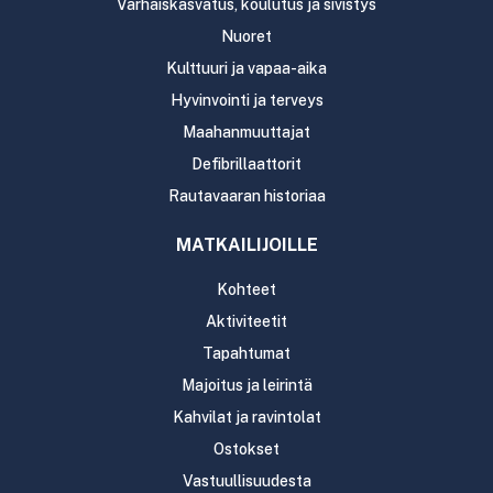
Varhaiskasvatus, koulutus ja sivistys
Nuoret
Kulttuuri ja vapaa-aika
Hyvinvointi ja terveys
Maahanmuuttajat
Defibrillaattorit
Rautavaaran historiaa
MATKAILIJOILLE
Kohteet
Aktiviteetit
Tapahtumat
Majoitus ja leirintä
Kahvilat ja ravintolat
Ostokset
Vastuullisuudesta