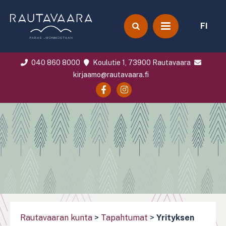
FI
040 860 8000
Koulutie 1, 73900 Rautavaara
kirjaamo@rautavaara.fi
Rautavaaran kunta
>
Tapahtumat
>
Yrityksen